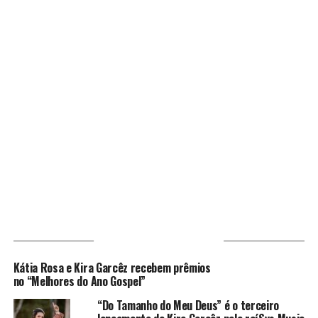
VOCÊ PODE GOSTAR
Kátia Rosa e Kira Garcêz recebem prêmios
no “Melhores do Ano Gospel”
“Do Tamanho do Meu Deus” é o terceiro