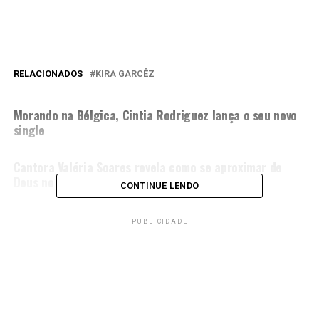
RELACIONADOS
KIRA GARCÊZ
PRÓXIMA MATÉRIA
Morando na Bélgica, Cintia Rodriguez lança o seu novo
single
NÃO PERCA
Cantora Valéria Soares revela como se aproximar de
Deus no single “De Todo Coração”
CONTINUE LENDO
PUBLICIDADE