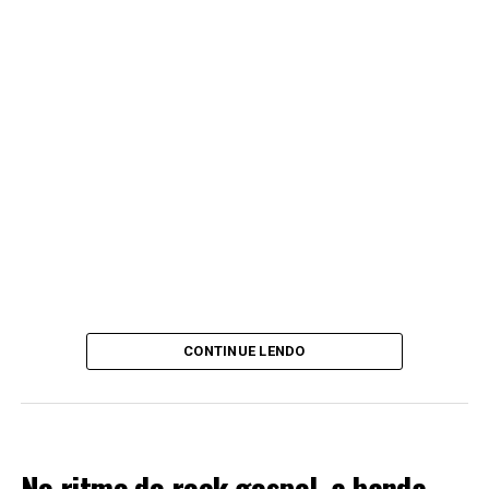
CONTINUE LENDO
LANÇAMENTOS 2022
No ritmo do rock gospel, a banda