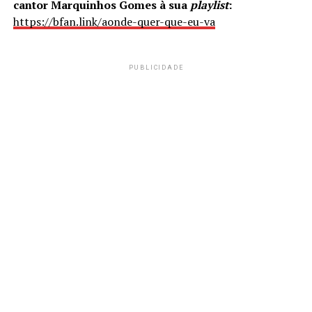
cantor Marquinhos Gomes à sua
playlist
:
https://bfan.link/aonde-quer-que-eu-va
PUBLICIDADE