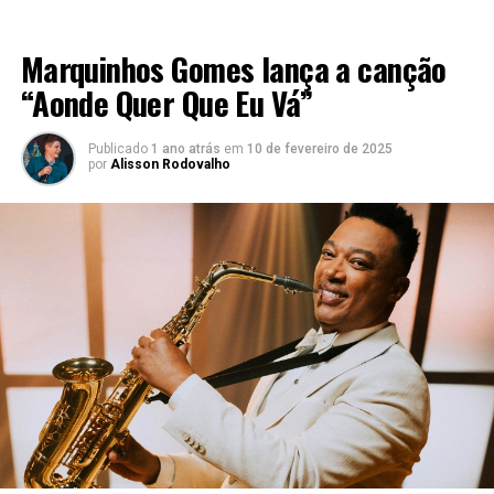
LANÇAMENTOS 2022
Marquinhos Gomes lança a canção
“Aonde Quer Que Eu Vá”
Publicado
1 ano atrás
em
10 de fevereiro de 2025
por
Alisson Rodovalho