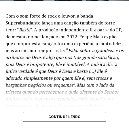
Com o som forte de rock e louvor, a banda
Superabundante lança uma canção também de forte
teor: “
Basta
”. A produção independente faz parte do EP,
de mesmo nome, lançado em 2022. Felipe Maia explica
que compor esta canção foi uma experiência muito feliz,
mas ao mesmo tempo triste: “
Falar sobre a grandeza e os
atributos de Deus é algo que nos traz grande satisfação,
pois Deus é onipotente, Ele é imutável. A música diz ‘a
única verdade é que Deus é Deus e basta […] Ele é
adorado simplesmente por quem Ele é, sem trocas e
barganhas negócios ou esquemas’. Mas tem o lado da
tristeza quando percebemos o quão distante do Senhor
muitos estão, o quanto enganados estão aqueles que
buscam outro Deus que não é o Deus verdadeiro
.”
CONTINUE LENDO
A mensagem central da canção é a suficiência de Deus.
Felipe é enfático ao declarar: “
O cerne desta composição