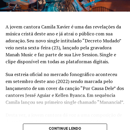
A banda Superabundante é de Belo Horizonte, Minas
Gerais, e foi criada em novembro de 2019. Amigos que se
uniram para mostrarem ao público um som original, que
A jovem cantora Camila Xavier é uma das revelações da
apresenta Deus e fala de fé e esperança. Com um jeito
música cristã deste ano e já atrai o público com sua
muito próprio de ser os amigos querem falar de Jesus
adoração. Seu novo single intitulado “Decreto Mudado”
para o mundo.
veio nesta sexta-feira (23), lançado pela gravadora
Manah Music e faz parte de sua Live Session. Single e
Em 2020, eles lançaram o primeiro EP, intitulado
clipe disponível em todas as plataformas digitais.
“
Superabundante
”, com cinco canções autorais. No
mesmo ano, a banda lançou versões de canções já
Sua estreia oficial no mercado fonográfico aconteceu
consagradas, imprimindo nelas uma releitura com sua
em setembro deste ano (2022) sendo marcada pelo
própria identidade. Em 2021, foi a vez do segundo
lançamento de um cover da canção “Por Causa Dele” dos
trabalho, o EP “
Agora
” também com cinco canções
cantores Jessé Aguiar e Kellen Byanca. Em sequência
autorais. Em 2022, a Superabundante fez o lançamento
Camila lançou seu primeiro single chamado “Manancial”.
do projeto “
Deus
”, primeiro EP com 12 músicas inéditas
e autorais.
Desta vez, a jovem cantora dá voz a uma composição de
Áurea Soares. A letra é baseada na história do Rei
Ezequias que teve sua vida prolongada milagrosamente
CONTINUE LENDO