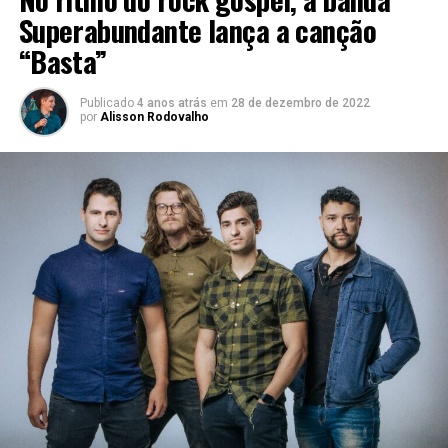
Superabundante lança a canção
“Basta”
Publicado
4 anos atrás
em
28 de dezembro de 2022
por
Alisson Rodovalho