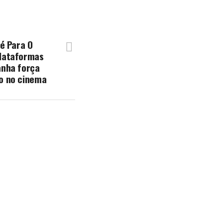
Fé Para O
plataformas
anha força
so no cinema