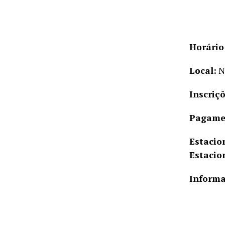
Horário
Local:
Ná
Inscriçõ
Pagame
Estaci
Estacio
Informa