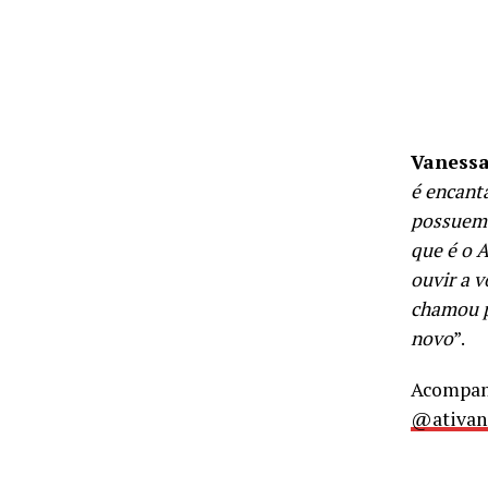
Vanessa
é encant
possuem 
que é o 
ouvir a 
chamou p
novo
”.
Acompanh
@ativan