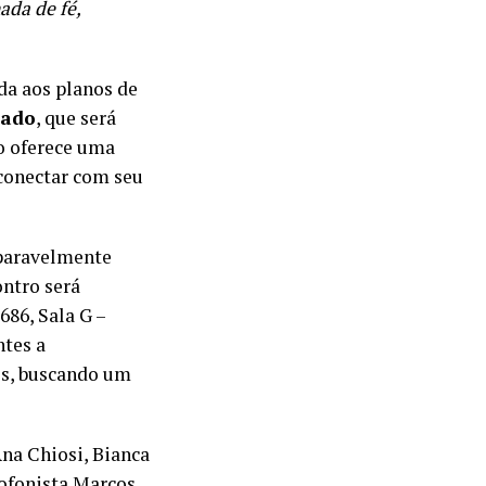
ada de fé,
da aos planos de
mado
, que será
to oferece uma
econectar com seu
mparavelmente
ntro será
86, Sala G –
ntes a
es, buscando um
na Chiosi, Bianca
xofonista Marcos