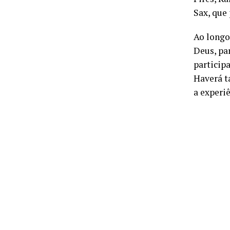
Sax, que
Ao longo 
Deus, pa
particip
Haverá 
a experi