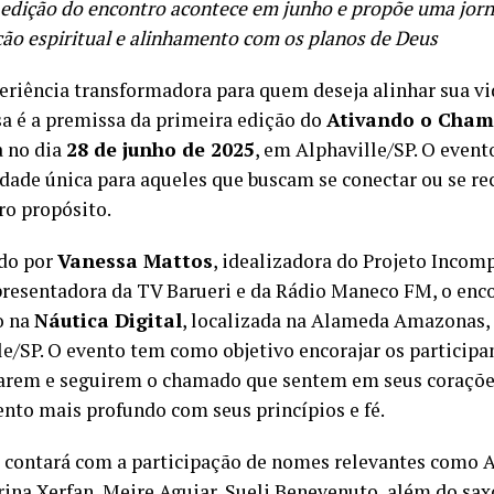
 edição do encontro acontece em junho e propõe uma jorn
ção espiritual e alinhamento com os planos de Deus
riência transformadora para quem deseja alinhar sua vi
sa é a premissa da primeira edição do
Ativando o Cha
a no dia
28 de junho de 2025
, em Alphaville/SP. O even
dade única para aqueles que buscam se conectar ou se r
ro propósito.
do por
Vanessa Mattos
, idealizadora do Projeto Inco
presentadora da TV Barueri e da Rádio Maneco FM, o enco
o na
Náutica Digital
, localizada na Alameda Amazonas, 6
le/SP. O evento tem como objetivo encorajar os participa
carem e seguirem o chamado que sentem em seus coraçõ
nto mais profundo com seus princípios e fé.
 contará com a participação de nomes relevantes como A
arina Xerfan, Meire Aguiar, Sueli Benevenuto, além do sa