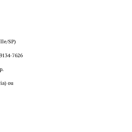
lle/SP)
99134-7626
p.
ia) ou