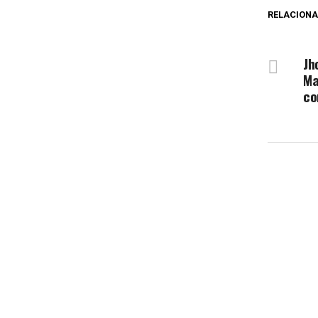
RELACION
NÃ
Jh
Ma
co