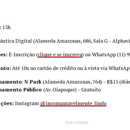
:
13h
utica Digital (Alameda Amazonas, 686, Sala G – Alphavi
es:
E-Inscrição (
clique e se inscreva
) ou WhatsApp (11) 
nto:
Até 10x no cartão de crédito ou à vista via WhatsAp
onamento
:
N Park
(Alameda Amazonas, 764) – R$15 (diár
namento Público
(Av. Oiapoque) – Gratuito
ções:
Instagram
@incomparavelmente_lindo
PUBLICIDADE