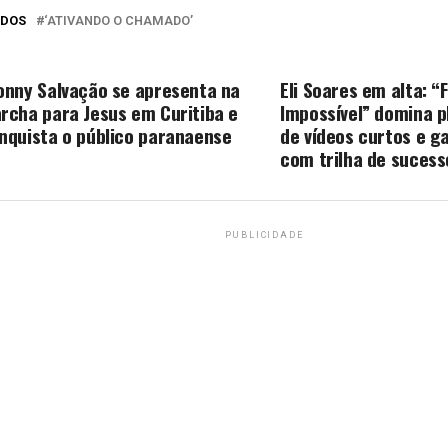
ADOS
‘ATIVANDO O CHAMADO’
O PERCA
PRÓXIMA MATÉRIA
onny Salvação se apresenta na
Eli Soares em alta: “
rcha para Jesus em Curitiba e
Impossível” domina 
nquista o público paranaense
de vídeos curtos e g
com trilha de suces
PUBLICIDADE