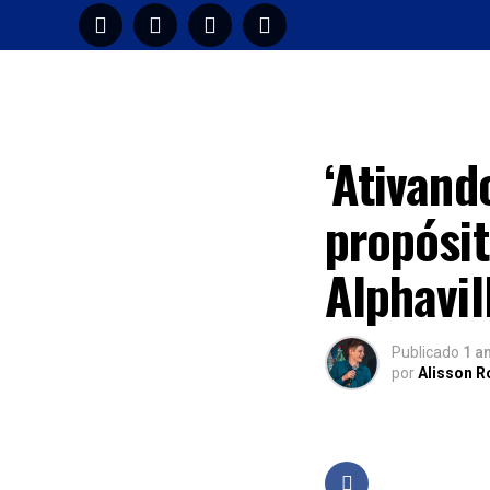
HOME
M
EXCLUSIVO
‘Ativan
propósi
Alphavil
Publicado
1 a
por
Alisson 