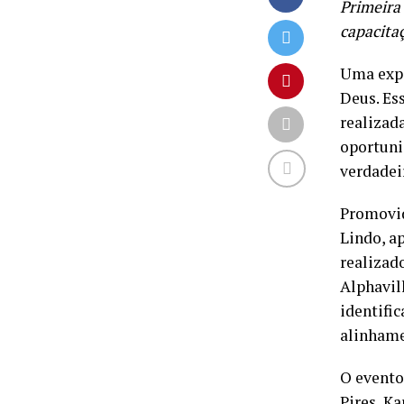
Primeira
capacita
Uma expe
Deus. Es
realizad
oportuni
verdadei
Promovi
Lindo, a
realizad
Alphavil
identifi
alinhame
O evento
Pires, K