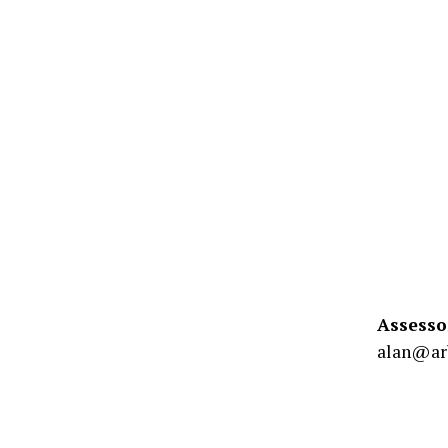
Assesso
alan@ar