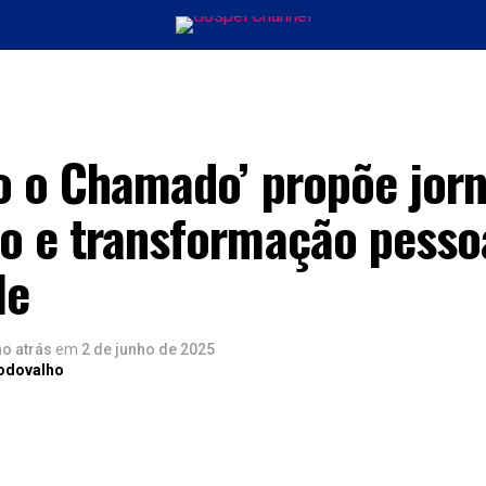
ÚSICA
ENTRETENIMENTO
INTERNACIONAL
POLÍTICA
EXCLUSIV
do o Chamado’ propõe jor
to e transformação pesso
le
no atrás
em
2 de junho de 2025
Rodovalho