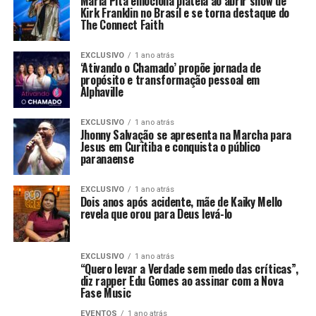
Maria Pita emociona plateia ao abrir show de
Kirk Franklin no Brasil e se torna destaque do
The Connect Faith
EXCLUSIVO
1 ano atrás
‘Ativando o Chamado’ propõe jornada de
propósito e transformação pessoal em
Alphaville
EXCLUSIVO
1 ano atrás
Jhonny Salvação se apresenta na Marcha para
Jesus em Curitiba e conquista o público
paranaense
EXCLUSIVO
1 ano atrás
Dois anos após acidente, mãe de Kaiky Mello
revela que orou para Deus levá-lo
EXCLUSIVO
1 ano atrás
“Quero levar a Verdade sem medo das críticas”,
diz rapper Edu Gomes ao assinar com a Nova
Fase Music
EVENTOS
1 ano atrás