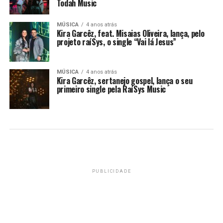
Todah Music
MÚSICA
4 anos atrás
Kira Garcêz, feat. Misaias Oliveira, lança, pelo
projeto raíSys, o single “Vai lá Jesus”
MÚSICA
4 anos atrás
Kira Garcêz, sertanejo gospel, lança o seu
primeiro single pela RaíSys Music
PUBLICIDADE