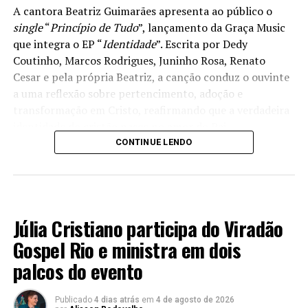
A cantora Beatriz Guimarães apresenta ao público o
single
“
Princípio de Tudo
”, lançamento da Graça Music
que integra o EP “
Identidade
”. Escrita por Dedy
Coutinho, Marcos Rodrigues, Juninho Rosa, Renato
Cesar e pela própria Beatriz, a canção conduz o ouvinte
a uma reflexão sobre pertencimento, adoção e
transformação em Cristo, reafirmando que a verdadeira
identidade do cristão nasce no amor do Pai.
CONTINUE LENDO
Coautora da música, Beatriz conta que a composição
surgiu durante um momento de comunhão entre os
compositores. A inspiração ganhou força a partir de
MÚSICA
uma anotação em sua Bíblia, ao lado do texto de
Júlia Cristiano participa do Viradão
Colossenses 1.13 — “
Eu fui transportado para o Reino do
Amor
”. A partir dessa verdade bíblica, a letra foi sendo
Gospel Rio e ministra em dois
construída com o propósito de traduzir experiências
palcos do evento
reais com Deus e recordar que a vida encontra um novo
significado “
quando compreendemos quem Ele é e quem
Publicado
4 dias atrás
em
4 de agosto de 2026
somos nEle
.
Cada pessoa que participou da composição