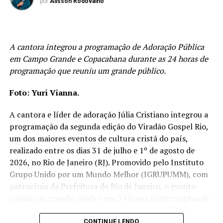
por
Alisson Rodovalho
trouxe algo especial para essa canção. Isso fez com que a
música fosse construída de forma muito sincera. Nosso
desejo não era apenas escrever uma canção bonita, mas
expressar verdades que sustentam a nossa caminhada
A cantora integrou a programação de Adoração Pública
com Cristo
”.
em Campo Grande e Copacabana durante as 24 horas de
programação que reuniu um grande público.
A mensagem da canção é reforçada logo em seus
primeiros versos: “
Sei de quem eu sou
”. Para a cantora,
Foto: Yuri Vianna.
reconhecer a quem pertencemos é uma das maiores
A cantora e líder de adoração Júlia Cristiano integrou a
fortalezas da vida cristã, pois essa certeza oferece
programação da segunda edição do Viradão Gospel Rio,
segurança, esperança e direção, independentemente das
um dos maiores eventos de cultura cristã do país,
circunstâncias. Beatriz explica que, quando a identidade
realizado entre os dias 31 de julho e 1º de agosto de
está firmada em Cristo, ela deixa de depender das
2026, no Rio de Janeiro (RJ). Promovido pelo Instituto
opiniões, dos erros ou das dificuldades enfrentadas ao
Grupo Unido por um Mundo Melhor (IGRUPUMM), com
longo da caminhada.
patrocínio da Prefeitura do Rio de Janeiro, o evento
reuniu um grande público em 24 horas ininterruptas de
música, adoração e atividades culturais distribuídas em
PUBLICIDADE
11 palcos espalhados pela cidade.
CONTINUE LENDO