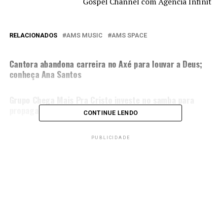
Gospel Channel com Agência Infinit
RELACIONADOS
AMS MUSIC
AMS SPACE
PRÓXIMA MATÉRIA
Cantora abandona carreira no Axé para louvar a Deus;
conheça Ana Santos
NÃO PERCA
Grupo Chega Mais Pra Cristo investe no samba para
propagar o Evangelho
CONTINUE LENDO
PUBLICIDADE