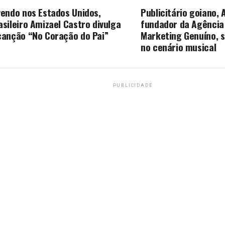
O PERCA
PRÓXIMA MATÉRIA
vendo nos Estados Unidos,
Publicitário goiano, 
asileiro Amizael Castro divulga
fundador da Agência
canção “No Coração do Pai”
Marketing Genuíno, 
no cenário musical
PUBLICIDADE