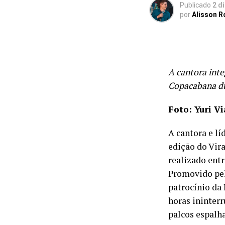
Publicado
2 d
por
Alisson 
A cantora int
Copacabana du
Foto: Yuri V
A cantora e lí
edição do Vira
realizado entre
Promovido pe
patrocínio da 
horas ininterr
palcos espalha