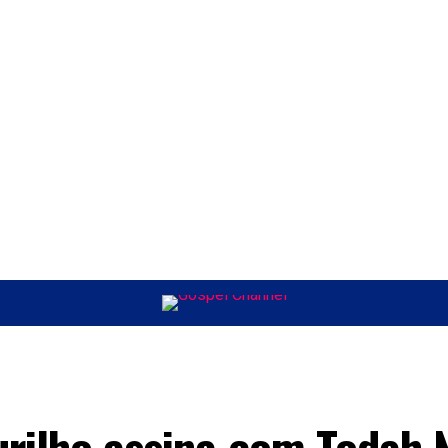
ÚSICA
ENTRETENIMENTO
INTERNACIONAL
POLÍTICA
EXCLUSIV
urilho assina com Todah 