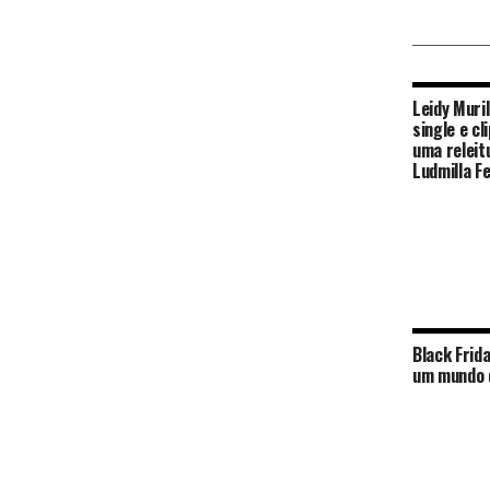
Leidy Muri
single e cl
uma releit
Ludmilla F
Black Frid
um mundo 