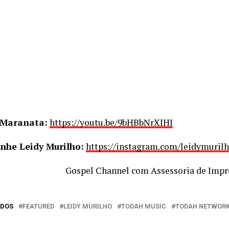
 Maranata:
https://youtu.be/9bHBbNrXIHI
he Leidy Murilho:
https://instagram.com/leidymuril
Gospel Channel com Assessoria de Impr
ADOS
FEATURED
LEIDY MURILHO
TODAH MUSIC
TODAH NETWOR