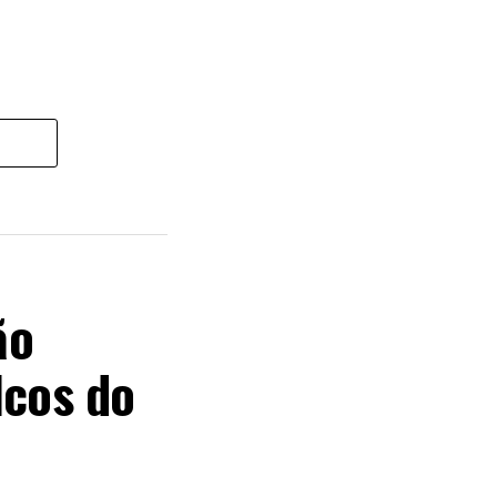
ão
lcos do