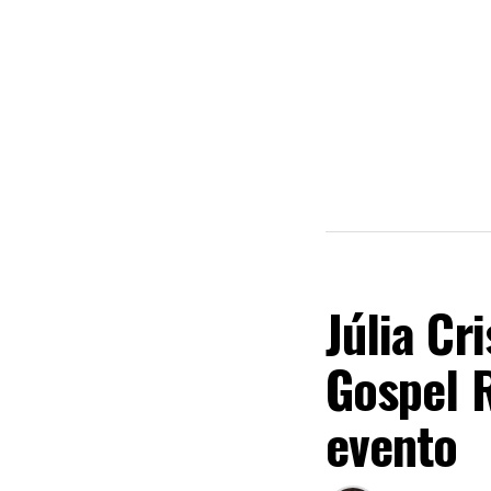
MÚSICA
Júlia Cr
Gospel R
evento