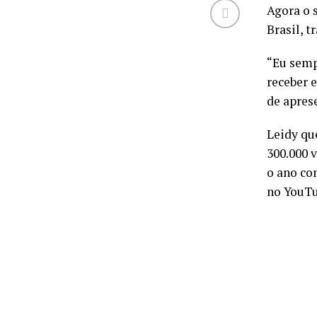
Agora o 
Brasil, 
“Eu semp
receber 
de apres
Leidy qu
300.000 
o ano co
no YouTu