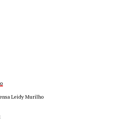
ho
ensa Leidy Murilho
K