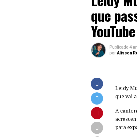
que pass
YouTube
Publicado
4 a
por
Alisson 
Leidy Mu
que vai 
A cantor
acrescen
para exp