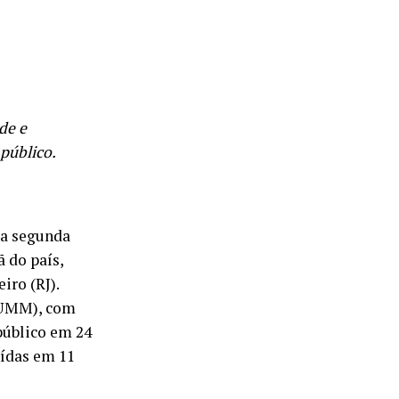
de e
público.
da segunda
 do país,
iro (RJ).
PUMM), com
público em 24
uídas em 11