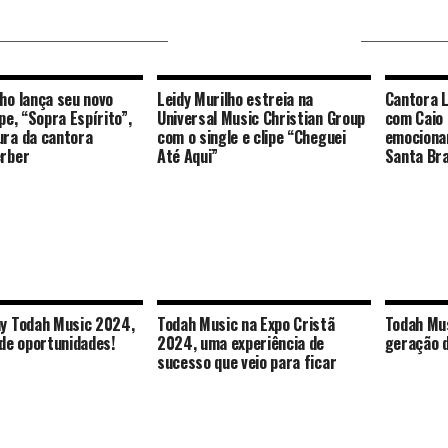
VOCÊ PODE GOSTAR
lho lança seu novo
Leidy Murilho estreia na
Cantora L
ipe, “Sopra Espírito”,
Universal Music Christian Group
com Caio
ura da cantora
com o single e clipe “Cheguei
emocionan
erber
Até Aqui”
Santa Bra
ay Todah Music 2024,
Todah Music na Expo Cristã
Todah Mus
de oportunidades!
2024, uma experiência de
geração d
sucesso que veio para ficar