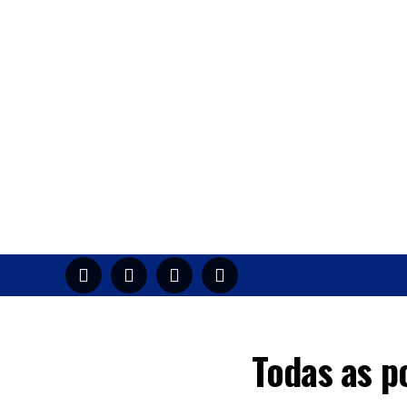
HOME
M
Todas as p