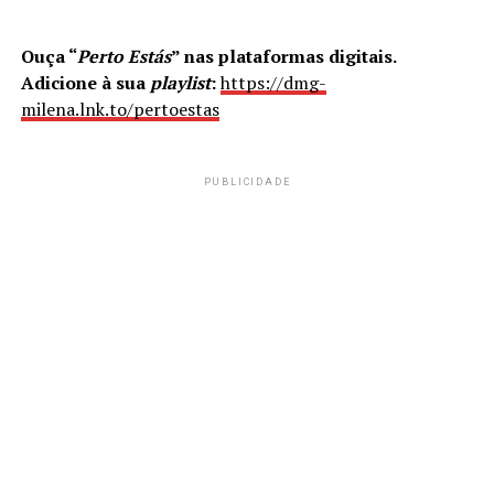
Ouça “
Perto Estás
” nas plataformas digitais.
Adicione à sua
playlist
:
https://dmg-
milena.lnk.to/pertoestas
PUBLICIDADE