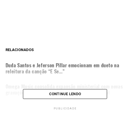
RELACIONADOS
PRÓXIMA MATÉRIA
Duda Santos e Jeferson Pillar emocionam em dueto na
releitura da canção “E Se…”
NÃO PERCA
Omega Music consolida expansão ministerial com novas
gravações, turnês e versões em inglês e espanhol
CONTINUE LENDO
PUBLICIDADE