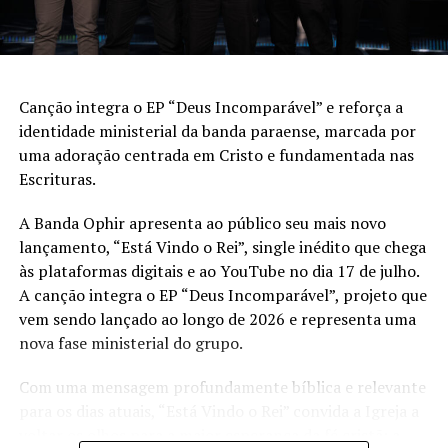
Canção integra o EP “Deus Incomparável” e reforça a
identidade ministerial da banda paraense, marcada por
uma adoração centrada em Cristo e fundamentada nas
Escrituras.
A Banda Ophir apresenta ao público seu mais novo
lançamento, “Está Vindo o Rei”, single inédito que chega
às plataformas digitais e ao YouTube no dia 17 de julho.
A canção integra o EP “Deus Incomparável”, projeto que
vem sendo lançado ao longo de 2026 e representa uma
nova fase ministerial do grupo.
Com uma mensagem profundamente bíblica e relevante
para os dias atuais, “Está Vindo o Rei” convida a Igreja a
voltar os olhos para a maior esperança da fé cristã: a