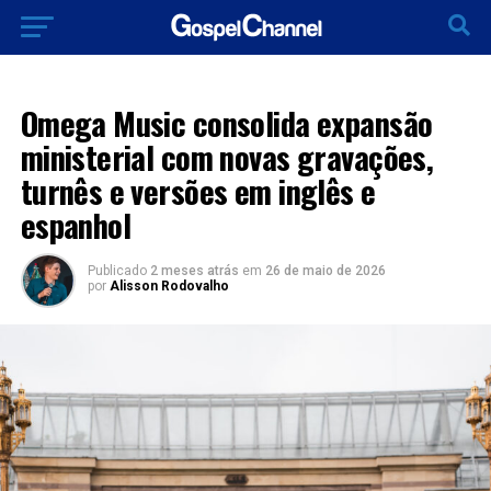
LANÇAMENTO 2026
Omega Music consolida expansão
ministerial com novas gravações,
turnês e versões em inglês e
espanhol
Publicado
2 meses atrás
em
26 de maio de 2026
por
Alisson Rodovalho