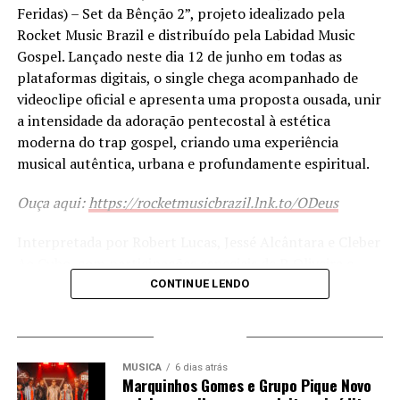
Feridas) – Set da Bênção 2”, projeto idealizado pela
audiovisuais de qualidade e uma mensagem
Rocket Music Brazil e distribuído pela Labidad Music
integralmente centrada em Cristo, a Ophir vem
Gospel. Lançado neste dia 12 de junho em todas as
construindo uma trajetória consistente e se
plataformas digitais, o single chega acompanhado de
consolidando como uma das maiores representantes da
videoclipe oficial e apresenta uma proposta ousada, unir
música cristã contemporânea produzida na região Norte
a intensidade da adoração pentecostal à estética
do Brasil.
moderna do trap gospel, criando uma experiência
musical autêntica, urbana e profundamente espiritual.
PUBLICIDADE
Ouça aqui:
https://rocketmusicbrazil.lnk.to/ODeus
Interpretada por Robert Lucas, Jessé Alcântara e Cleber
Ao Cubo, com participações especiais de P. Oliveira e
Thalita Santana, a faixa traz uma mensagem de cura,
CONTINUE LENDO
restauração e dependência de Deus, narrando
experiências pessoais de transformação por meio da fé.
TRENDING
A música transmite um convite à intimidade com o
O lançamento representa a continuidade de um projeto
Espírito Santo, mostrando que essa comunhão deve
que nasceu para aproximar a linguagem da música
MÚSICA
6 dias atrás
Marquinhos Gomes e Grupo Pique Novo
fazer parte não apenas dos momentos de culto ou
urbana da mensagem cristã, especialmente entre os