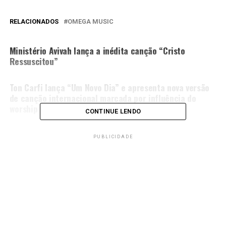
RELACIONADOS
OMEGA MUSIC
PRÓXIMA MATÉRIA
Ministério Avivah lança a inédita canção “Cristo
Ressuscitou”
NÃO PERCA
Ton Carfi lança “Um Novo Dia” e apresenta nova versão
de canção internacional marcada por influência do
worship americano
CONTINUE LENDO
PUBLICIDADE