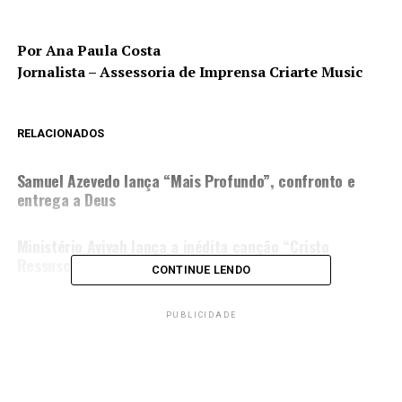
Por Ana Paula Costa
Jornalista – Assessoria de Imprensa Criarte Music
RELACIONADOS
PRÓXIMA MATÉRIA
Samuel Azevedo lança “Mais Profundo”, confronto e
entrega a Deus
NÃO PERCA
Ministério Avivah lança a inédita canção “Cristo
Ressuscitou”
CONTINUE LENDO
PUBLICIDADE