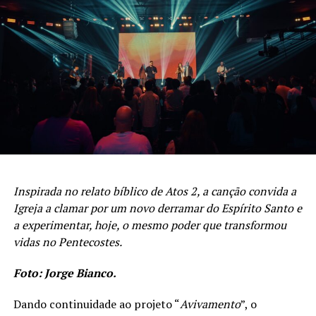
um tempo precioso de adoração ao nosso Jesus. Tenho
certeza de que muitas vidas foram marcadas pela
presença de Deus
”, afirma.
PUBLICIDADE
Inspirada no relato bíblico de Atos 2, a canção convida a
Igreja a clamar por um novo derramar do Espírito Santo e
a experimentar, hoje, o mesmo poder que transformou
vidas no Pentecostes.
Foto: Jorge Bianco.
Dando continuidade ao projeto “
Avivamento
”, o