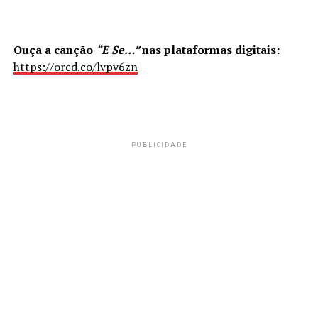
Ouça a canção
“E Se…”
nas plataformas digitais:
https://orcd.co/lvpv6zn
PUBLICIDADE