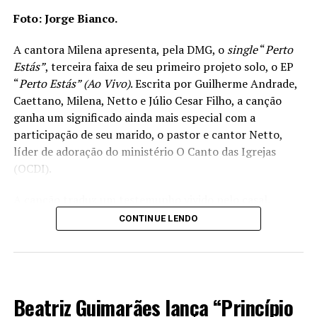
Foto: Jorge Bianco.
A cantora Milena apresenta, pela DMG, o
single
“
Perto
Estás”
, terceira faixa de seu primeiro projeto solo, o EP
“
Perto Estás” (Ao Vivo)
. Escrita por Guilherme Andrade,
Caettano, Milena, Netto e Júlio Cesar Filho, a canção
ganha um significado ainda mais especial com a
participação de seu marido, o pastor e cantor Netto,
líder de adoração do ministério O Canto das Igrejas
(OCDI).
A canção traduz um testemunho vivido pelo casal.
Enquanto aguardam a chegada da primeira filha, Bella,
CONTINUE LENDO
prevista para nascer em agosto, Milena e Netto
relembram os anos de oração, as lágrimas e a
perseverança durante o tempo de espera. Foi desse
MÚSICA
processo que nasceu a composição, uma declaração de
Beatriz Guimarães lança “Princípio
fé, de confiança na presença e na fidelidade de Deus em