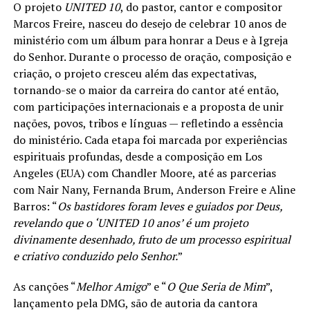
O projeto
UNITED 10
, do pastor, cantor e compositor
Marcos Freire, nasceu do desejo de celebrar 10 anos de
ministério com um álbum para honrar a Deus e à Igreja
do Senhor. Durante o processo de oração, composição e
criação, o projeto cresceu além das expectativas,
tornando-se o maior da carreira do cantor até então,
com participações internacionais e a proposta de unir
nações, povos, tribos e línguas — refletindo a essência
do ministério. Cada etapa foi marcada por experiências
espirituais profundas, desde a composição em Los
Angeles (EUA) com Chandler Moore, até as parcerias
com Nair Nany, Fernanda Brum, Anderson Freire e Aline
Barros: “
Os bastidores foram leves e guiados por Deus,
revelando que o ‘UNITED 10 anos’ é um projeto
divinamente desenhado, fruto de um processo espiritual
e criativo conduzido pelo Senhor.
”
As canções “
Melhor Amigo
” e “
O Que Seria de Mim
”,
lançamento pela DMG, são de autoria da cantora