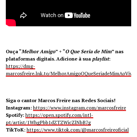
Ouça “
Melhor Amigo
” + “
O Que Seria de Mim
” nas
plataformas digitais. Adicione à sua
playlist
:
https://dmg-
marcosfreire.lnk.to/MelhorAmigoOQueSeriadeMimAoVivo
Siga o cantor Marcos Freire nas Redes Sociais!
Instagram:
https://www.instagram.com/marcosfreire
Spotify:
https://open.spotify.com/intl-
pt/artist/1WhgPbb1dZTZWicZlNbB7g
TikToK:
https://www.tiktok.com/@marcosfreireoficial