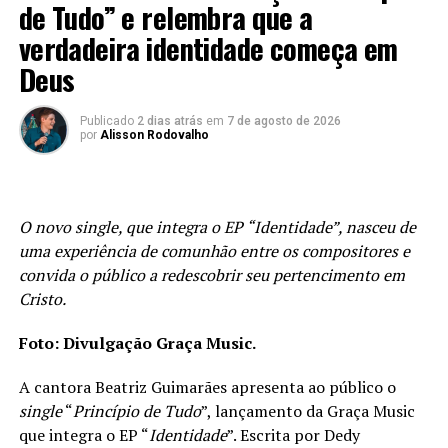
todas as estações da vida. A canção relembra o cuidado
de Tudo” e relembra que a
do Senhor durante os períodos de silêncio, espera e
verdadeira identidade começa em
dúvidas, destacando que a fé é fortalecida justamente
Deus
quando as circunstâncias parecem nos desafiar.
Com versos que exaltam o Deus que acalma
Publicado
2 dias atrás
em
7 de agosto de 2026
por
Alisson Rodovalho
tempestades, faz brotar vida no deserto e permanece ao
lado dos Seus filhos em todo tempo, a música
transforma um testemunho pessoal em uma mensagem
de esperança capaz de alcançar todos aqueles que
O novo single, que integra o EP “Identidade”, nasceu de
aguardam o cumprimento de uma promessa ou
uma experiência de comunhão entre os compositores e
precisam renovar a certeza de que Deus Emanuel
convida o público a redescobrir seu pertencimento em
continua perto, que Ele permanece constante antes,
Cristo.
durante e depois do cumprimento das promessas.
Foto: Divulgação Graça Music.
PUBLICIDADE
A cantora Beatriz Guimarães apresenta ao público o
single
“
Princípio de Tudo
”, lançamento da Graça Music
que integra o EP “
Identidade
”. Escrita por Dedy