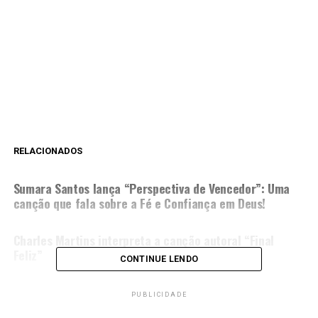
RELACIONADOS
PRÓXIMA MATÉRIA
Sumara Santos lança “Perspectiva de Vencedor”: Uma
canção que fala sobre a Fé e Confiança em Deus!
NÃO PERCA
Charles Martins interpreta a canção autoral “Final
Feliz”
CONTINUE LENDO
PUBLICIDADE