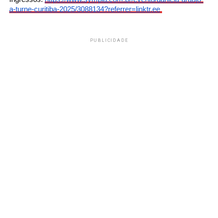
a-turne-
curitiba-2025/3088134?
referrer=linktr.ee
PUBLICIDADE