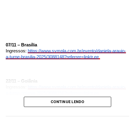
07/11 – Brasília
Ingressos:
https://www.sympla.com.br/
evento/daniela-araujo-
a-turne-
brasilia-2025/3088148?
referrer=linktr.ee
22/11 – Goiânia
Ingressos:
https://www.sympla.com.br/
evento/daniela-araujo-
a-turne-
goiania-2025/3088156?referrer=
linktr.ee
CONTINUE LENDO
EXCLUSIVO