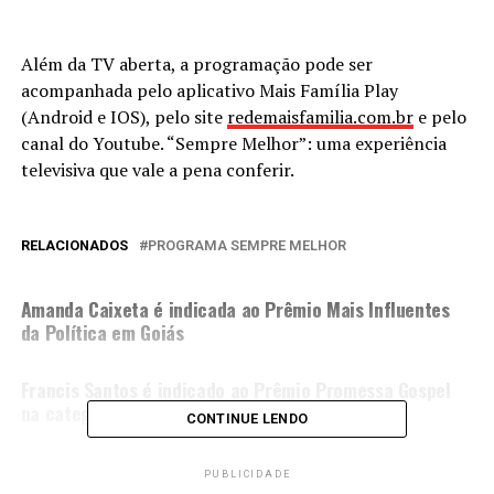
Além da TV aberta, a programação pode ser
acompanhada pelo aplicativo Mais Família Play
(Android e IOS), pelo site
redemaisfamilia.com.br
e pelo
canal do Youtube. “Sempre Melhor”: uma experiência
televisiva que vale a pena conferir.
RELACIONADOS
PROGRAMA SEMPRE MELHOR
PRÓXIMA MATÉRIA
Amanda Caixeta é indicada ao Prêmio Mais Influentes
da Política em Goiás
NÃO PERCA
Francis Santos é indicado ao Prêmio Promessa Gospel
na categoria Cantor em Evidência
CONTINUE LENDO
PUBLICIDADE