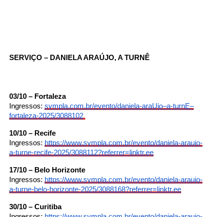
SERVIÇO – DANIELA ARAÚJO, A TURNÊ
03/10 – Fortaleza
Ingressos:
sympla.com.br/evento/daniela-
araUjo–a-turnE–
fortaleza-
2025/3088102
10/10 – Recife
Ingressos:
https://www.sympla.com.br/
evento/daniela-araujo-
a-turne-
recife-2025/3088112?referrer=
linktr.ee
17/10 – Belo Horizonte
Ingressos:
https://www.sympla.com.br/
evento/daniela-araujo-
a-turne-
belo-horizonte-2025/3088168?
referrer=linktr.ee
30/10 – Curitiba
Ingressos:
https://www.sympla.com.br/
evento/daniela-araujo-