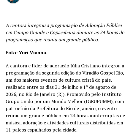
trouxe algo especial para essa canção. Isso fez com que a
música fosse construída de forma muito sincera. Nosso
desejo não era apenas escrever uma canção bonita, mas
expressar verdades que sustentam a nossa caminhada
A cantora integrou a programação de Adoração Pública
com Cristo
”.
em Campo Grande e Copacabana durante as 24 horas de
programação que reuniu um grande público.
A mensagem da canção é reforçada logo em seus
primeiros versos: “
Sei de quem eu sou
”. Para a cantora,
Foto: Yuri Vianna.
reconhecer a quem pertencemos é uma das maiores
A cantora e líder de adoração Júlia Cristiano integrou a
fortalezas da vida cristã, pois essa certeza oferece
programação da segunda edição do Viradão Gospel Rio,
segurança, esperança e direção, independentemente das
um dos maiores eventos de cultura cristã do país,
circunstâncias. Beatriz explica que, quando a identidade
realizado entre os dias 31 de julho e 1º de agosto de
está firmada em Cristo, ela deixa de depender das
2026, no Rio de Janeiro (RJ). Promovido pelo Instituto
opiniões, dos erros ou das dificuldades enfrentadas ao
Grupo Unido por um Mundo Melhor (IGRUPUMM), com
longo da caminhada.
patrocínio da Prefeitura do Rio de Janeiro, o evento
reuniu um grande público em 24 horas ininterruptas de
música, adoração e atividades culturais distribuídas em
PUBLICIDADE
11 palcos espalhados pela cidade.