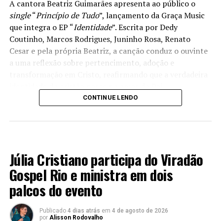
A cantora Beatriz Guimarães apresenta ao público o
single
“
Princípio de Tudo
”, lançamento da Graça Music
que integra o EP “
Identidade
”. Escrita por Dedy
Coutinho, Marcos Rodrigues, Juninho Rosa, Renato
Cesar e pela própria Beatriz, a canção conduz o ouvinte
a uma reflexão sobre pertencimento, adoção e
transformação em Cristo, reafirmando que a verdadeira
identidade do cristão nasce no amor do Pai.
CONTINUE LENDO
Coautora da música, Beatriz conta que a composição
surgiu durante um momento de comunhão entre os
compositores. A inspiração ganhou força a partir de
MÚSICA
uma anotação em sua Bíblia, ao lado do texto de
Júlia Cristiano participa do Viradão
Colossenses 1.13 — “
Eu fui transportado para o Reino do
Amor
”. A partir dessa verdade bíblica, a letra foi sendo
Gospel Rio e ministra em dois
construída com o propósito de traduzir experiências
palcos do evento
reais com Deus e recordar que a vida encontra um novo
significado “
quando compreendemos quem Ele é e quem
Publicado
4 dias atrás
em
4 de agosto de 2026
somos nEle
.
Cada pessoa que participou da composição
por
Alisson Rodovalho