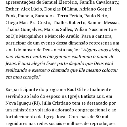
apresentações de Samuel Eleotério, Família Cavalcanty,
Esther, Alex Lúcio, Douglas Di Lima, Adriano Gospel
Funk, Pamela, Sarando a Terra Ferida, Paulo Neto,
Chega Mais Pra Cristo, Thalles Roberto, Samuel Messias,
Thainá Gonçalves, Marcus Salles, Wilian Nascimento e
os DJs Marquinhos e Marcelo Araújo. Para a cantora,
Ouça a canção “
Princípio de Tudo
” nas
plataformas
participar de um evento dessa dimensão representa um
digitais. Adicione à sua
playlist
:
sinal do mover de Deus nesta nação: “
Alguns anos atrás,
https://onerpm.link/beatriz-guimaraes-principio-de-
não víamos eventos tão grandes exaltando o nome de
tudo
Jesus. É uma alegria fazer parte daquilo que Deus está
realizando e exercer o chamado que Ele mesmo colocou
em meu coração
.”
PUBLICIDADE
Ex-participante do programa Raul Gil e atualmente
servindo ao lado do esposo na Igreja Batista Luz, em
Nova Iguaçu (RJ), Júlia Cristiano tem se destacado por
um ministério voltado à adoração congregacional e ao
fortalecimento da Igreja local. Com mais de 80 mil
seguidores nas redes sociais e milhões de reproduções