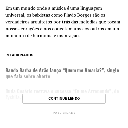
Em um mundo onde a música é uma linguagem
universal, os baixistas como Flavio Borges são os
verdadeiros arquitetos por trás das melodias que tocam
nossos corações e nos conectam uns aos outros em um
momento de harmonia e inspiração.
RELACIONADOS
PRÓXIMA MATÉRIA
Banda Barba de Arão lança “Quem me Amaria?”, single
que fala sobre aborto
NÃO PERCA
Duda Cesário regrava o sucesso “Eu me Arrependo”, de
Eyshila, para o CGM Covers
CONTINUE LENDO
PUBLICIDADE