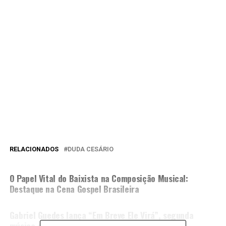
RELACIONADOS
DUDA CESÁRIO
PRÓXIMA MATÉRIA
O Papel Vital do Baixista na Composição Musical:
Destaque na Cena Gospel Brasileira
NÃO PERCA
Gabriel Guedes lança “Em Breve Ele Virá”, segunda
música de trabalho de seu novo projeto ao vivo