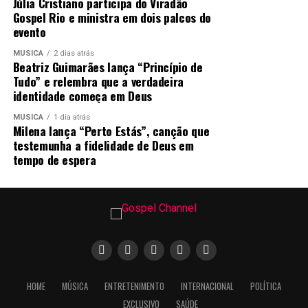
Júlia Cristiano participa do Viradão
sentimos de estar com Jesus, ouvir Sua voz e poder
Gospel Rio e ministra em dois palcos do
abraçá-lo. O céu é o nosso lugar, nós pertencemos ao
evento
Dono dele e, mesmo que nós não tenhamos ido ainda,
existe uma saudade em nosso coração – explica Gaby.
MÚSICA
2 dias atrás
Beatriz Guimarães lança “Princípio de
Tudo” e relembra que a verdadeira
“O Céu é o Seu Lugar” faz parte de um projeto que, de
identidade começa em Deus
acordo com a artista, carrega toda uma identidade
muito forte e uma qualidade incrível. Disponível nas
MÚSICA
1 dia atrás
Milena lança “Perto Estás”, canção que
plataformas digitais, o single ainda conta com um
testemunha a fidelidade de Deus em
videoclipe dirigido por Felipe Thomaz que reproduz
tempo de espera
toda a atmosfera do dia da gravação.
PUBLICIDADE
HOME
MÚSICA
ENTRETENIMENTO
INTERNACIONAL
POLÍTICA
EXCLUSIVO
SAÚDE