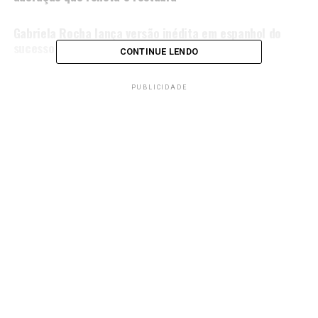
NÃO PERCA
Gabriela Rocha lança versão inédita em espanhol do
sucesso “Me Atraiu”
CONTINUE LENDO
PUBLICIDADE