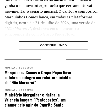
proposta e acrescenta ainda mais sensibilidade e
ganha uma nova interpretação que certamente vai
intensidade à interpretação da faixa.
movimentar o cenário musical. O cantor e compositor
Marquinhos Gomes lança, em todas as plataformas
digitais, neste dia 31 de julho de 2026, uma versão de
PUBLICIDADE
“
Não Morrerei”
, desta vez em um encontro
surpreendente com o Grupo Pique Novo.
Mais do que uma colaboração entre dois grandes nomes
CONTINUE LENDO
da música brasileira, o lançamento carrega uma história
marcada pela fé e pela intervenção de Deus. Marquinhos
TRENDING
Gomes revela que a parceria nasceu a partir de um
milagre vivido pelo cantor Liomar, vocalista do Grupo
MÚSICA
6 dias atrás
Marquinhos Gomes e Grupo Pique Novo
Pique Novo. Ele estava em seu escritório quando recebeu
celebram milagre em releitura inédita
uma ligação de Liomar, com quem mantém amizade há
de “Não Morrerei”
muitos anos. Durante uma chamada de vídeo, o cantor
compartilhou que passaria por uma delicada cirurgia na
MÚSICA
6 dias atrás
Ministério Mergulhar e Nathalia
garganta e nas cordas vocais. Bastante apreensivo com a
Valencia lançam “Pentecostes”, um
possibilidade de perder a voz ou ficar com sequelas, ele
clamor pelo agir do Espírito Santo