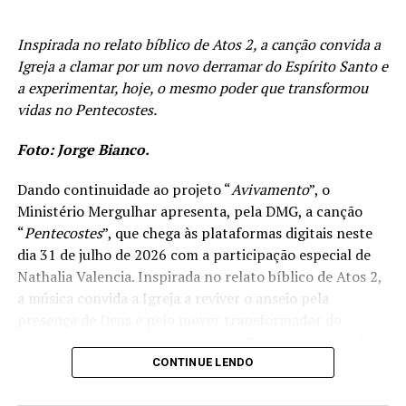
Inspirada no relato bíblico de Atos 2, a canção convida a
Igreja a clamar por um novo derramar do Espírito Santo e
a experimentar, hoje, o mesmo poder que transformou
vidas no Pentecostes.
Foto: Jorge Bianco.
Dando continuidade ao projeto “
Avivamento
”, o
Ministério Mergulhar apresenta, pela DMG, a canção
“
Pentecostes
”, que chega às plataformas digitais neste
dia 31 de julho de 2026 com a participação especial de
Nathalia Valencia. Inspirada no relato bíblico de Atos 2,
a música convida a Igreja a reviver o anseio pela
presença de Deus e pelo mover transformador do
Espírito Santo, reafirmando que o Pentecostes não foi
apenas um acontecimento histórico, mas uma realidade
CONTINUE LENDO
que continua alcançando vidas. A canção foi composta