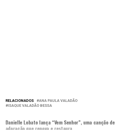
RELACIONADOS
ANA PAULA VALADÃO
ISAQUE VALADÃO BESSA
PRÓXIMA MATÉRIA
Danielle Lobato lança “Vem Senhor”, uma canção de
adoração que renova e restaura