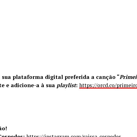
 sua plataforma digital preferida a canção
“
Prime
te e adicione-a à sua
playlist
:
https://orcd.co/primei
ão!
Cespedes:
https://instagram.com/raissa_cespedes