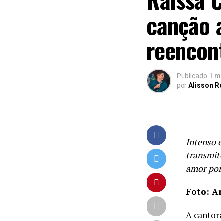
canção 
reencon
Publicado
1 m
por
Alisson 
Intenso 
transmit
amor por
Foto: A
A cantor