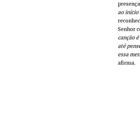
presença
ao iníci
reconhec
Senhor c
canção é
até pens
essa men
afirma.