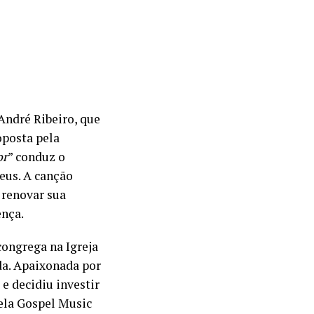
André Ribeiro, que
oposta pela
or
” conduz o
eus. A canção
 renovar sua
ença.
congrega na Igreja
da. Apaixonada por
 e decidiu investir
Pela Gospel Music