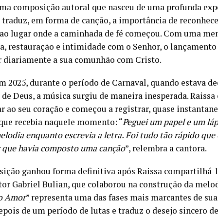
uma composição autoral que nasceu de uma profunda exp
 traduz, em forma de canção, a importância de reconhece
 ao lugar onde a caminhada de fé começou. Com uma m
a, restauração e intimidade com o Senhor, o lançamento 
r diariamente a sua comunhão com Cristo.
em 2025, durante o período de Carnaval, quando estava de
 de Deus, a música surgiu de maneira inesperada. Raissa 
ar ao seu coração e começou a registrar, quase instanta
a que recebia naquele momento: “
Peguei um papel e um láp
elodia enquanto escrevia a letra. Foi tudo tão rápido que
r que havia composto uma canção
”, relembra a cantora.
ição ganhou forma definitiva após Raissa compartilhá-l
or Gabriel Bulian, que colaborou na construção da melodia
o Amor
” representa uma das fases mais marcantes de su
epois de um período de lutas e traduz o desejo sincero de