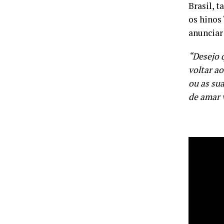
Brasil, 
os hinos 
anunciar
“Desejo 
voltar a
ou as su
de amar 