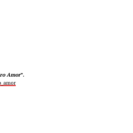
iro Amor
”.
ro_amor