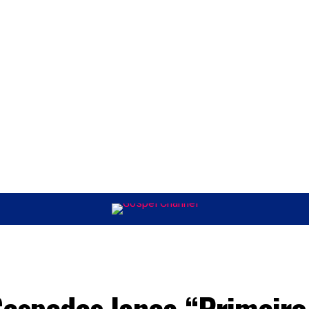
ÚSICA
ENTRETENIMENTO
INTERNACIONAL
POLÍTICA
EXCLUSIV
Cespedes lança “Primeiro