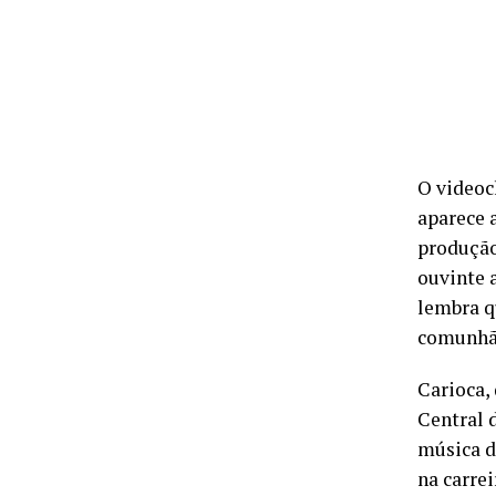
O videoc
aparece 
produção
ouvinte 
lembra q
comunhão
Carioca,
Central 
música de
na carre