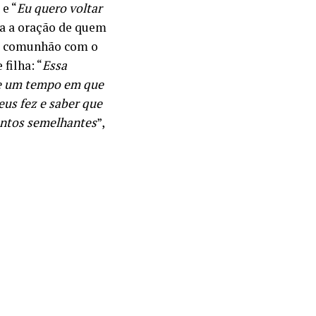
 e “
Eu quero voltar
sa a oração de quem
 a comunhão com o
filha: “
Essa
de um tempo em que
eus fez e saber que
ntos semelhantes
”,