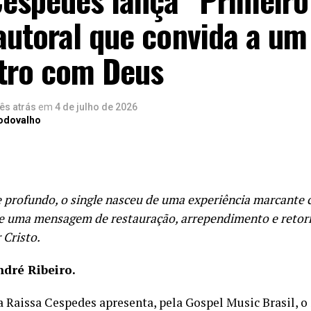
autoral que convida a um
tro com Deus
ês atrás
em
4 de julho de 2026
Rodovalho
e profundo, o single nasceu de uma experiência marcante
e uma mensagem de restauração, arrependimento e retor
 Cristo.
ndré Ribeiro.
a Raissa Cespedes apresenta, pela Gospel Music Brasil, o