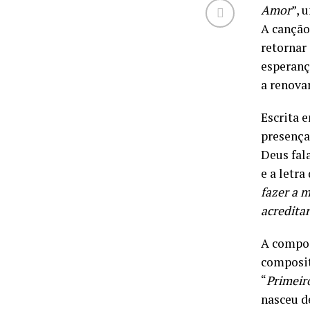
Amor
”, 
A canção
retornar
esperanç
a renova
Escrita 
presença
Deus fal
e a letr
fazer a m
acredita
A compos
composit
“
Primeir
nasceu d