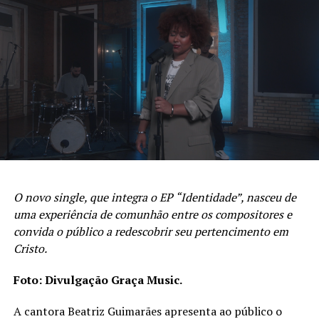
de esperança capaz de alcançar todos aqueles que
aguardam o cumprimento de uma promessa ou
precisam renovar a certeza de que Deus Emanuel
continua perto, que Ele permanece constante antes,
durante e depois do cumprimento das promessas.
PUBLICIDADE
O novo single, que integra o EP “Identidade”, nasceu de
uma experiência de comunhão entre os compositores e
convida o público a redescobrir seu pertencimento em
Cristo.
Foto: Divulgação Graça Music.
A cantora Beatriz Guimarães apresenta ao público o