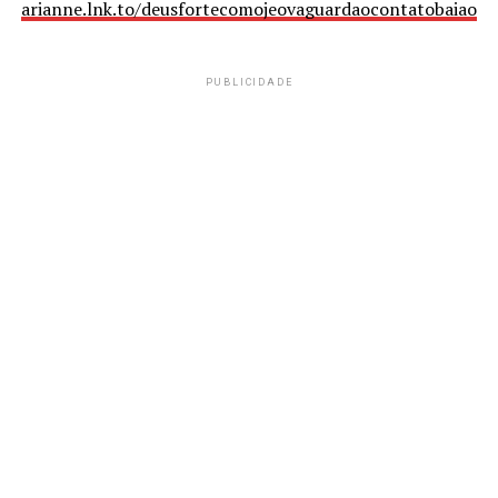
arianne.lnk.to/deusfortecomojeovaguardaocontatobaiaofo
PUBLICIDADE