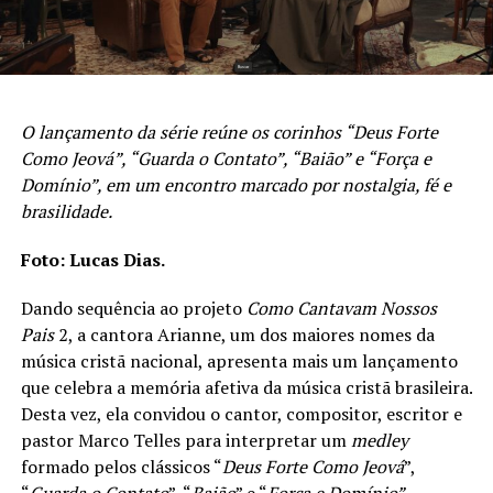
O lançamento da série reúne os corinhos “Deus Forte
Como Jeová”, “Guarda o Contato”, “Baião” e “Força e
Domínio”, em um encontro marcado por nostalgia, fé e
brasilidade.
Foto: Lucas Dias.
Dando sequência ao projeto
Como Cantavam Nossos
Pais
2, a cantora Arianne, um dos maiores nomes da
música cristã nacional, apresenta mais um lançamento
que celebra a memória afetiva da música cristã brasileira.
Desta vez, ela convidou o cantor, compositor, escritor e
pastor Marco Telles para interpretar um
medley
formado pelos clássicos “
Deus Forte Como Jeová
”,
“
Guarda o Contato
”, “
Baião
” e “
Força e Domínio”
,