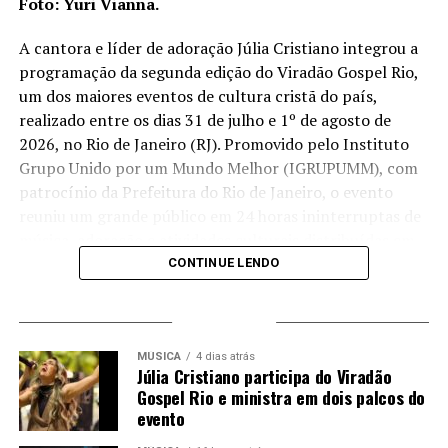
Foto: Yuri Vianna.
A cantora e líder de adoração Júlia Cristiano integrou a
programação da segunda edição do Viradão Gospel Rio,
um dos maiores eventos de cultura cristã do país,
realizado entre os dias 31 de julho e 1º de agosto de
2026, no Rio de Janeiro (RJ). Promovido pelo Instituto
Grupo Unido por um Mundo Melhor (IGRUPUMM), com
patrocínio da Prefeitura do Rio de Janeiro, o evento
reuniu um grande público em 24 horas ininterruptas de
música, adoração e atividades culturais distribuídas em
11 palcos espalhados pela cidade.
CONTINUE LENDO
Com o objetivo de levar uma mensagem de fé e
TRENDING
esperança, além de promover valores como paz,
solidariedade, união e adoração, o evento passou por
MÚSICA
4 dias atrás
Júlia Cristiano participa do Viradão
locais como Rocinha, Irajá, Centro, Campo Grande,
Gospel Rio e ministra em dois palcos do
Praça do Ó, Parque Pavuna, Manguinhos, Parque
evento
Madureira, Parque Piedade e Copacabana.