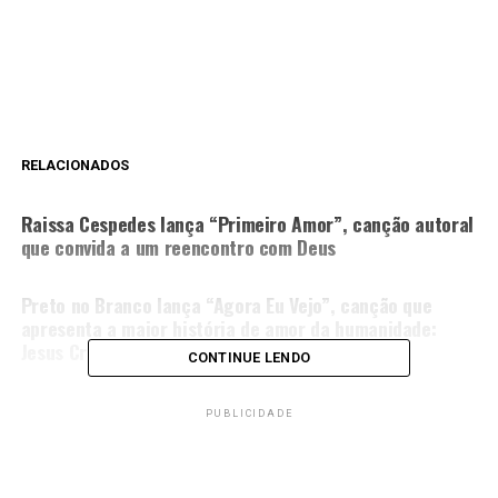
RELACIONADOS
PRÓXIMA MATÉRIA
Raissa Cespedes lança “Primeiro Amor”, canção autoral
que convida a um reencontro com Deus
NÃO PERCA
Preto no Branco lança “Agora Eu Vejo”, canção que
apresenta a maior história de amor da humanidade:
Jesus Cristo
CONTINUE LENDO
PUBLICIDADE