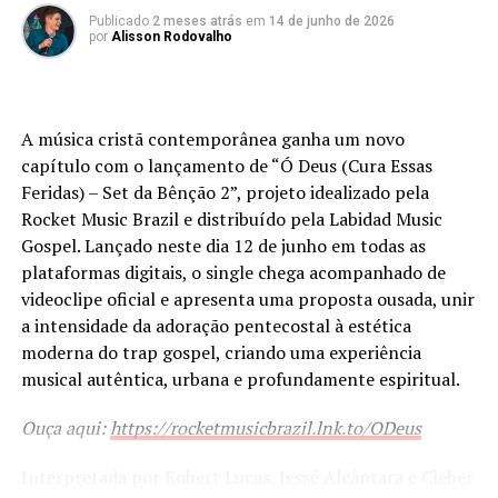
tempo certo. Dois anos depois, o lançamento
Publicado
2 meses atrás
em
14 de junho de 2026
por
Alisson Rodovalho
representa, para ela, o cumprimento dessa promessa e a
Antes deste lançamento, a banda apresentou os singles
confirmação de que os planos do Senhor acontecem no
“Igual Não Há” e “Meu Nardo”, músicas que
tempo perfeito.
conquistaram excelente repercussão entre igrejas,
líderes e ouvintes da música cristã contemporânea.
A música cristã contemporânea ganha um novo
Mais do que um lançamento musical, “No Centro da Tua
capítulo com o lançamento de “Ó Deus (Cura Essas
Vontade” é um testemunho pessoal transformado em
Cada faixa do projeto foi desenvolvida com o propósito
Feridas) – Set da Bênção 2”, projeto idealizado pela
canção. A artista explica que escolheu essa composição
de fortalecer a fé da Igreja e conduzir pessoas a uma
Rocket Music Brazil e distribuído pela Labidad Music
por representar fielmente sua caminhada com Deus e
experiência mais profunda de adoração, mantendo como
Gospel. Lançado neste dia 12 de junho em todas as
por acreditar que sua mensagem alcançará pessoas que
fundamento absoluto a Palavra de Deus.
plataformas digitais, o single chega acompanhado de
também buscam compreender e viver a vontade de DEle.
videoclipe oficial e apresenta uma proposta ousada, unir
Uma trajetória em constante
a intensidade da adoração pentecostal à estética
moderna do trap gospel, criando uma experiência
crescimento
PUBLICIDADE
musical autêntica, urbana e profundamente espiritual.
Nos últimos anos, a Banda Ophir consolidou seu nome
Ouça aqui:
https://rocketmusicbrazil.lnk.to/ODeus
como uma das principais referências da música cristã
produzida no estado do Pará.
Interpretada por Robert Lucas, Jessé Alcântara e Cleber