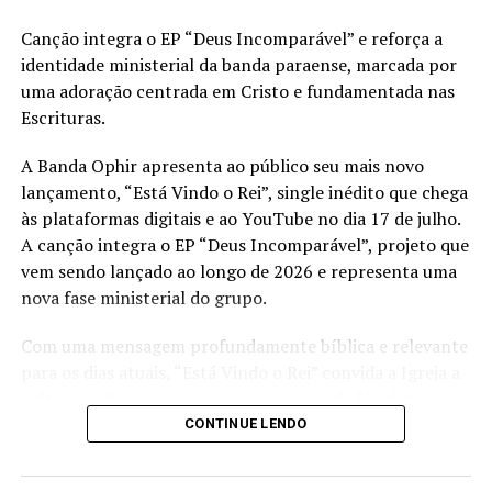
Canção integra o EP “Deus Incomparável” e reforça a
identidade ministerial da banda paraense, marcada por
uma adoração centrada em Cristo e fundamentada nas
Escrituras.
A Banda Ophir apresenta ao público seu mais novo
lançamento, “Está Vindo o Rei”, single inédito que chega
às plataformas digitais e ao YouTube no dia 17 de julho.
A canção integra o EP “Deus Incomparável”, projeto que
vem sendo lançado ao longo de 2026 e representa uma
nova fase ministerial do grupo.
Com uma mensagem profundamente bíblica e relevante
para os dias atuais, “Está Vindo o Rei” convida a Igreja a
voltar os olhos para a maior esperança da fé cristã: a
gloriosa volta de Jesus Cristo. Em meio a um cenário
CONTINUE LENDO
marcado por incertezas, ansiedade e crises espirituais, a
música reafirma a promessa das Escrituras de que Cristo