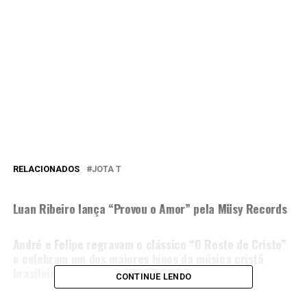
RELACIONADOS
JOTA T
PRÓXIMA MATÉRIA
Luan Ribeiro lança “Provou o Amor” pela Müsy Records
NÃO PERCA
André e Felipe regravam o clássico “O Rosto de Cristo”
e celebram um dos maiores hinos da música cristã
brasileira
CONTINUE LENDO