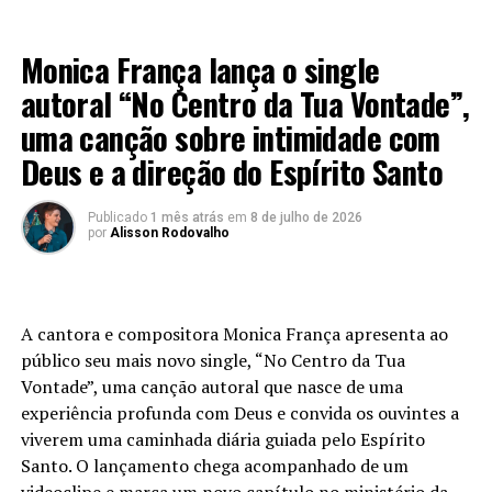
retornará para buscar o Seu povo.
LANÇAMENTO 2026
Monica França lança o single
Mais do que uma composição, o novo single desperta os
cristãos para uma vida de vigilância, santidade e
autoral “No Centro da Tua Vontade”,
perseverança. Com sonoridade contemporânea,
uma canção sobre intimidade com
produção audiovisual de alto padrão e interpretação
Deus e a direção do Espírito Santo
intensa, a Banda Ophir entrega uma obra que une
excelência artística à fidelidade da mensagem do
Evangelho.
Publicado
1 mês atrás
em
8 de julho de 2026
por
Alisson Rodovalho
EP “Deus Incomparável”
“Está Vindo o Rei” faz parte do EP “Deus Incomparável”,
A cantora e compositora Monica França apresenta ao
projeto que reúne canções voltadas à exaltação da
público seu mais novo single, “No Centro da Tua
supremacia de Deus, da centralidade de Cristo e da
Vontade”, uma canção autoral que nasce de uma
verdadeira adoração.
experiência profunda com Deus e convida os ouvintes a
viverem uma caminhada diária guiada pelo Espírito
Santo. O lançamento chega acompanhado de um
PUBLICIDADE