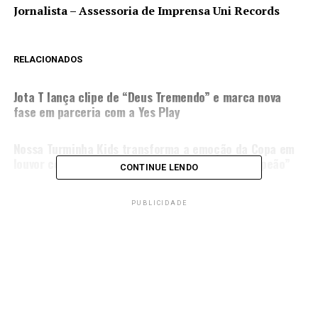
Jornalista – Assessoria de Imprensa Uni Records
RELACIONADOS
PRÓXIMA MATÉRIA
Jota T lança clipe de “Deus Tremendo” e marca nova
fase em parceria com a Yes Play
NÃO PERCA
Nossa Turminha Kids transforma a emoção da Copa em
louvor com a canção “Gol Gol Gol! Jesus É O Campeão”
CONTINUE LENDO
PUBLICIDADE