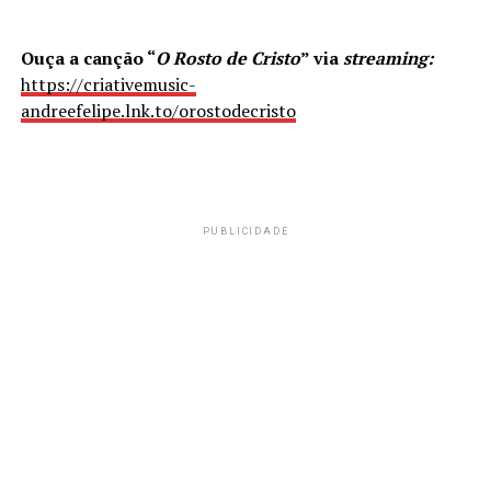
Ouça a canção “
O Rosto de Cristo
” via
streaming:
https://criativemusic-
andreefelipe.lnk.to/orostodecristo
PUBLICIDADE