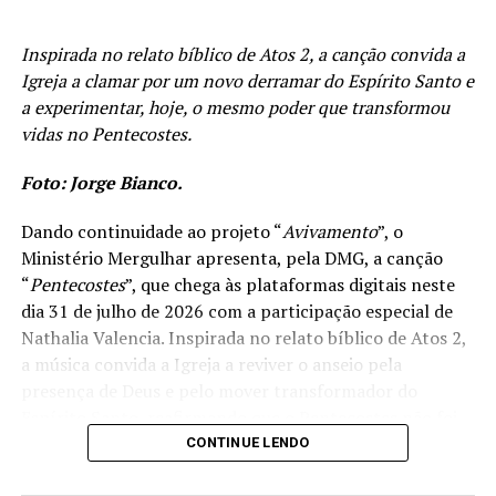
Inspirada no relato bíblico de Atos 2, a canção convida a
Igreja a clamar por um novo derramar do Espírito Santo e
a experimentar, hoje, o mesmo poder que transformou
vidas no Pentecostes.
Foto: Jorge Bianco.
Dando continuidade ao projeto “
Avivamento
”, o
Ministério Mergulhar apresenta, pela DMG, a canção
“
Pentecostes
”, que chega às plataformas digitais neste
dia 31 de julho de 2026 com a participação especial de
Nathalia Valencia. Inspirada no relato bíblico de Atos 2,
a música convida a Igreja a reviver o anseio pela
presença de Deus e pelo mover transformador do
Espírito Santo, reafirmando que o Pentecostes não foi
apenas um acontecimento histórico, mas uma realidade
CONTINUE LENDO
que continua alcançando vidas. A canção foi composta