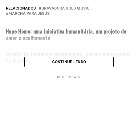
RELACIONADOS
GRAVADORA GOLD MUSIC
MARCHA PARA JESUS
PRÓXIMA MATÉRIA
Hope Home: uma iniciativa humanitária, um projeto de
amor e acolhimento
NÃO PERCA
Criador do fenômeno Gospelmente, Gesson Nunes entra
na playlist Top Músicas Reels Brasil, do Spotify
CONTINUE LENDO
PUBLICIDADE