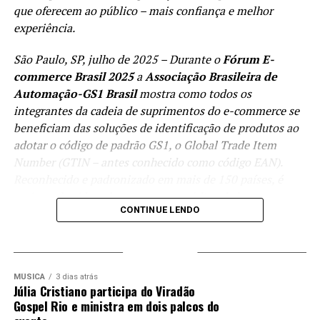
Dia 29/07
que oferecem ao público – mais confiança e melhor
16h | Cresci, e agora? Os desafios de escalar vendas sem
experiência.
perder o controle
17h | IA como Protagonista em seu E-commerce
São Paulo, SP, julho de 2025 – Durante o
Fórum E-
18h | E-commerce de alta performance com marketing
commerce Brasil 2025
a
Associação Brasileira de
digital
Automação-GS1 Brasil
mostra como todos os
Dia 30/07
integrantes da cadeia de suprimentos do e-commerce se
10h | Shopify Horizons: Construa Fronts com IA
beneficiam das soluções de identificação de produtos ao
11h | Tendências de marketing para e-commerce
adotar o código de padrão GS1, o Global Trade Item
15h | Digital 360° da Indústria: uma Arquitetura Prática e
Number (GTIN – antes conhecido como código EAN).
Integrada
Reconhecido e padronizado em mais de 150 países, é
16h | Crescer com eficiência: como escalar suas vendas
mais conhecido pela estampa em código de barras
online sem desperdiçar verba
CONTINUE LENDO
estampado nas embalagens, que serve de referência para
Dia 31/07
unidades logísticas.
10h | A importância das estratégias de marketing e
TRENDING
vendas para resultados contínuos no e-commerce
Segurança, confiabilidade, mais vendas e experiência de
11h | Estratégia multicanal: como melhorar sua captação e
compra muito mais satisfatória ao consumidor são
MÚSICA
3 dias atrás
Júlia Cristiano participa do Viradão
relacionamento com os leads
alguns dos benefícios. De acordo com Ricardo Aranha,
Gospel Rio e ministra em dois palcos do
14h | Multicanais, múltiplos problemas: como integrar
Coordenador de Negócios da Associação Brasileira de