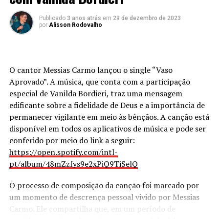
do Seu Filho e nosso Salvador Jesus Cristo – comenta
Publicado
3 anos atrás
em
29 de dezembro de 2023
Waguinho.
por
Alisson Rodovalho
A canção conta com a participação dos grupos Chega
Mais Pra Cristo e Sambistas de Cristo. Na estrada desde
Sua história carrega fortes episódios. Um deles foi a cura
2007, o Chega Mais Pra Cristo é uma banda de samba
O cantor Messias Carmo lançou o single “Vaso
da depressão. “Passei pela depressão em 2022, mas Deus
cristão é formada por Artur Felipe (violão), Arthur Cruz
Aprovado”. A música, que conta com a participação
teve misericórdia de mim. Há alguns anos havia escrito a
(voz), Bia Magalhães (voz), Alexandre Rodrigues, o
especial de Vanilda Bordieri, traz uma mensagem
canção ‘Adorado’ e ela ficou guardada. Mas, quando
Xande (pandeiro), Tiago Costa (cavaco), William Gelli
edificante sobre a fidelidade de Deus e a importância de
conheci o produtor musical Regis Lins, combinei de
(
repique de anel)
, Jorginho Paulinho (tantan) e Hudson
permanecer vigilante em meio às bênçãos. A canção está
gravá-la. Antes disso, uma outra pessoa a gravou e
Souza (reco-reco).
disponível em todos os aplicativos de música e pode ser
quando ouvi no ano passado, me senti curada da minha
conferido por meio do link a seguir:
circunstancia”, explica.
https://open.spotify.com/intl-
PUBLICIDADE
Vera Schweizer faz parte do corpo de membros da Igreja
pt/album/48mZzfys9e2xPiQ9TiSelQ
Ministério Semeadores de Boas Novas, situada na cidade
O processo de composição da canção foi marcado por
de Chur – Suíça. Onde atua voluntariamente e já está
um momento de descrença pessoal vivido por Messias
com agenda aberta para ministrar o evangelho através
Carmo. Ele compartilha que, em um período de
do louvor.