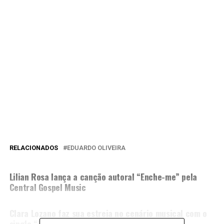
RELACIONADOS
EDUARDO OLIVEIRA
PRÓXIMA MATÉRIA
Lilian Rosa lança a canção autoral “Enche-me” pela
Central Gospel Music
NÃO PERCA
Clara Lozano faz sua estreia no cenário musical com o
single “Livres Pela Graça”