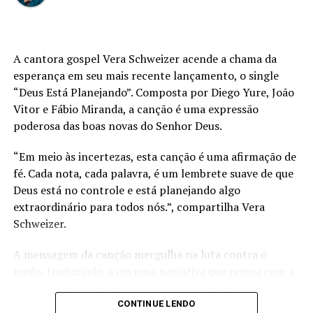
A cantora gospel Vera Schweizer acende a chama da
esperança em seu mais recente lançamento, o single
“Deus Está Planejando”. Composta por Diego Yure, João
Vitor e Fábio Miranda, a canção é uma expressão
poderosa das boas novas do Senhor Deus.
“Em meio às incertezas, esta canção é uma afirmação de
fé. Cada nota, cada palavra, é um lembrete suave de que
Deus está no controle e está planejando algo
extraordinário para todos nós.”, compartilha Vera
Schweizer.
A mensagem da canção mergulha na luta contra o
medo, traduzindo-a em uma narrativa que ressoa com a
realidade diária. Fundamentada em princípios bíblicos, a
música é clara e objetiva, oferecendo esperança e
CONTINUE LENDO