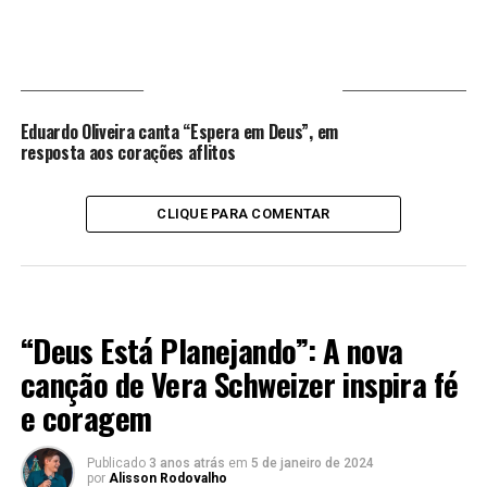
VOCÊ PODE GOSTAR
Eduardo Oliveira canta “Espera em Deus”, em
resposta aos corações aflitos
CLIQUE PARA COMENTAR
LANÇAMENTOS 2023
“Deus Está Planejando”: A nova
canção de Vera Schweizer inspira fé
e coragem
Publicado
3 anos atrás
em
5 de janeiro de 2024
por
Alisson Rodovalho