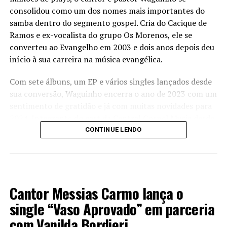
consolidou como um dos nomes mais importantes do
samba dentro do segmento gospel. Cria do Cacique de
PUBLICIDADE
Ramos e ex-vocalista do grupo Os Morenos, ele se
converteu ao Evangelho em 2003 e dois anos depois deu
início à sua carreira na música evangélica.
Com sete álbuns, um EP e vários singles lançados desde
sua conversão, Waguinho encerra o ano de 2023 com um
sentimento de gratidão e já com muitas novidades para
2024. Integrante do cast da Central Gospel Music desde
2021, ele lança, nesta sexta-feira (29), a canção
CONTINUE LENDO
“Obrigado Por Tudo”.
– “Obrigado Por Tudo” é uma mensagem de gratidão a
LANÇAMENTOS 2023
Deus por Sua infinita misericórdia e graça sobre as
Cantor Messias Carmo lança o
nossas vidas. Escolhi fechar o ano com essa música pelo
fato de termos a oportunidade de ser escolhidos por
single “Vaso Aprovado” em parceria
Deus e sabermos que fomos resgatados do lamaçal do
com Vanilda Bordieri
pecado e temos hoje o acesso ao Senhor por intermédio