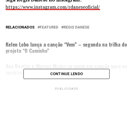
https://www.instagram.com/rdaneseoficial/
RELACIONADOS
FEATURED
REGIS DANESE
PRÓXIMA MATÉRIA
Kelen Lobo lança a canção “Vem” – segunda na trilha do
projeto “O Caminho”
NÃO PERCA
Ana Beatriz e Marcos Matos se unem em canção para os
apaixonados; ouça “Um Dia”
CONTINUE LENDO
PUBLICIDADE