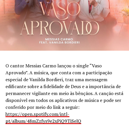
Xande (pandeiro), Tiago Costa (cavaco), William Gelli
(
repique de anel)
, Jorginho Paulinho (tantan) e Hudson
Souza (reco-reco).
PUBLICIDADE
O cantor Messias Carmo lançou o single “Vaso
Aprovado”. A música, que conta com a participação
especial de Vanilda Bordieri, traz uma mensagem
edificante sobre a fidelidade de Deus e a importância de
permanecer vigilante em meio às bênçãos. A canção está
disponível em todos os aplicativos de música e pode ser
conferido por meio do link a seguir:
https://open.spotify.com/intl-
pt/album/48mZzfys9e2xPiQ9TiSelQ