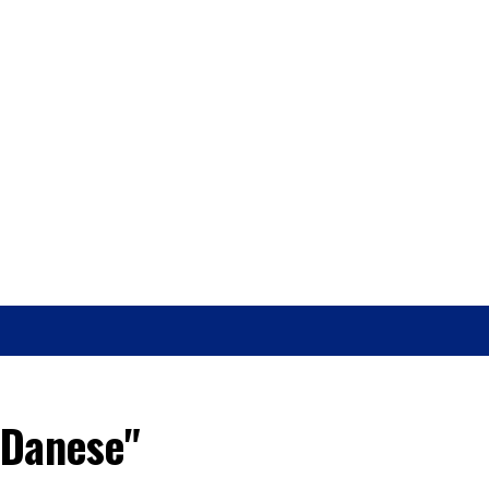
O
SAÚDE
 Danese"