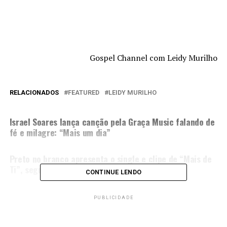
Gospel Channel com Leidy Murilho
RELACIONADOS
FEATURED
LEIDY MURILHO
PRÓXIMA MATÉRIA
Israel Soares lança canção pela Graça Music falando de
fé e milagre: “Mais um dia”
NÃO PERCA
Preto no branco apresenta o single e clipe de “Mais de
Ti”, segunda canção do novo álbum do grupo
CONTINUE LENDO
PUBLICIDADE