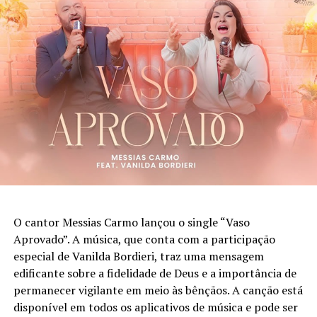
com agenda aberta para ministrar o evangelho através
Mais Pra Cristo e Sambistas de Cristo. Na estrada desde
do louvor.
2007, o Chega Mais Pra Cristo é uma banda de samba
cristão é formada por Artur Felipe (violão), Arthur Cruz
(voz), Bia Magalhães (voz), Alexandre Rodrigues, o
Xande (pandeiro), Tiago Costa (cavaco), William Gelli
(
repique de anel)
, Jorginho Paulinho (tantan) e Hudson
Souza (reco-reco).
PUBLICIDADE
O cantor Messias Carmo lançou o single “Vaso
Aprovado”. A música, que conta com a participação
especial de Vanilda Bordieri, traz uma mensagem
edificante sobre a fidelidade de Deus e a importância de
permanecer vigilante em meio às bênçãos. A canção está
disponível em todos os aplicativos de música e pode ser