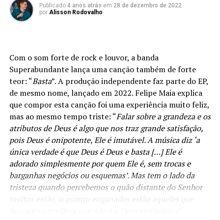
Publicado
4 anos atrás
em
28 de dezembro de 2022
que temos de enfrentar e vencer todos os dias.”
por
Alisson Rodovalho
Marquinhos Gomes conta que, como foi escrita em plena
pandemia, essa canção o marcou muito, pois a incerteza
de vida em todo o mundo sinalizava ainda mais que Deus
Com o som forte de rock e louvor, a banda
era, é e será sempre a única certeza e esperança que a
Superabundante lança uma canção também de forte
humanidade tem: “
Muitas pessoas morrendo, amigos
teor: “
Basta
”. A produção independente faz parte do EP,
cantores e pastores partindo para a eternidade. Escrevi
de mesmo nome, lançado em 2022. Felipe Maia explica
essa música com muito temor e tremor. A mensagem dela
que compor esta canção foi uma experiência muito feliz,
nos conforta pelo fato de termos o Deus em quem
mas ao mesmo tempo triste: “
Falar sobre a grandeza e os
podemos confiar em todo o tempo, em qualquer
atributos de Deus é algo que nos traz grande satisfação,
situação
.”
pois Deus é onipotente, Ele é imutável. A música diz ‘a
única verdade é que Deus é Deus e basta […] Ele é
adorado simplesmente por quem Ele é, sem trocas e
PUBLICIDADE
barganhas negócios ou esquemas’. Mas tem o lado da
tristeza quando percebemos o quão distante do Senhor
muitos estão, o quanto enganados estão aqueles que
buscam outro Deus que não é o Deus verdadeiro
.”