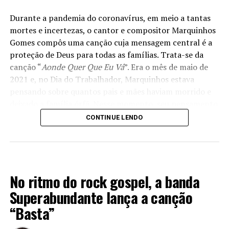
Durante a pandemia do coronavírus, em meio a tantas
mortes e incertezas, o cantor e compositor Marquinhos
Gomes compôs uma canção cuja mensagem central é a
proteção de Deus para todas as famílias. Trata-se da
canção “
Aonde Quer Que Eu Vá
”. Era o mês de maio de
2021 e, no Dia do Trabalhador, Marquinhos estava
pensando sobre quantos pais e mães haviam morrido e
deixado a família órfã. Nesse momento, seu pensamento
se voltou para Deus, “
o único que está sempre ao nosso
CONTINUE LENDO
lado, que, mesmo em meio ao sofrimento, Ele é o
fundamento que não nos deixa sucumbir. Jesus disse: ‘Eu
sou a luz do mundo; quem me segue não andará nas
LANÇAMENTOS 2022
trevas; pelo contrário, terá a luz da vida.’ (João 8.12) Essa
No ritmo do rock gospel, a banda
canção nos dá a certeza de que Jesus está do nosso lado
iluminando o nosso caminho e dissipando trevas,
Superabundante lança a canção
incertezas e medos. Ele inspira os nossos pensamentos
“Basta”
para tudo e nos sustenta nos momentos mais difíceis.
Jesus é a luz que nos guia para a solução dos problemas