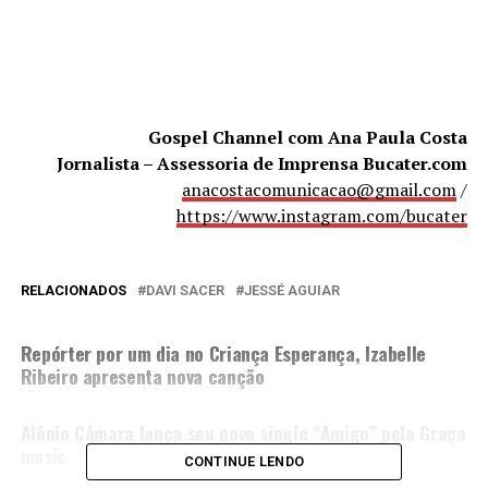
Gospel Channel com Ana Paula Costa
Jornalista – Assessoria de Imprensa Bucater.com
anacostacomunicacao@gmail.com
/
https://www.instagram.com/bucater
RELACIONADOS
DAVI SACER
JESSÉ AGUIAR
PRÓXIMA MATÉRIA
Repórter por um dia no Criança Esperança, Izabelle
Ribeiro apresenta nova canção
NÃO PERCA
Alênio Câmara lança seu novo single “Amigo” pela Graça
music
CONTINUE LENDO