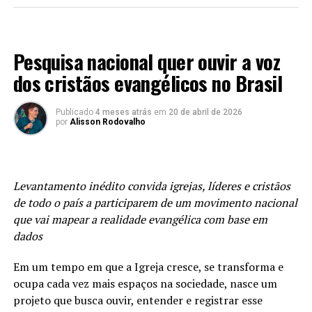
O momento do anúncio também foi marcado por forte
emoção. Segundo Íngrid, a vitória foi inesperada e vivida
ENTRETENIMENTO
com intensidade. “Na hora que chamaram meu nome,
Pesquisa nacional quer ouvir a voz
meu coração disparou… eu fiquei muito emocionada,
comecei a chorar. Eu não esperava. Foi uma surpresa
dos cristãos evangélicos no Brasil
muito grande. Mas senti como se Deus estivesse me
abraçando e dizendo que estava cumprindo o que
Publicado
4 meses atrás
em
20 de abril de 2026
por
Alisson Rodovalho
prometeu”, declarou. A artista ainda teve a
oportunidade de cantar um pequeno trecho da música
“Pintor do Mundo” para o Pastor Lucas, cantor de
grande destaque no cenário gospel, enquanto ele
Levantamento inédito convida igrejas, líderes e cristãos
passava entre os convidados.
de todo o país a participarem de um movimento nacional
que vai mapear a realidade evangélica com base em
Novas conquistas
dados
A premiação chega em um momento importante da
Em um tempo em que a Igreja cresce, se transforma e
carreira da jovem artista, que vem acumulando
ocupa cada vez mais espaços na sociedade, nasce um
conquistas e ampliando sua visibilidade no cenário
projeto que busca ouvir, entender e registrar esse
gospel. Com lançamentos recentes e participações em