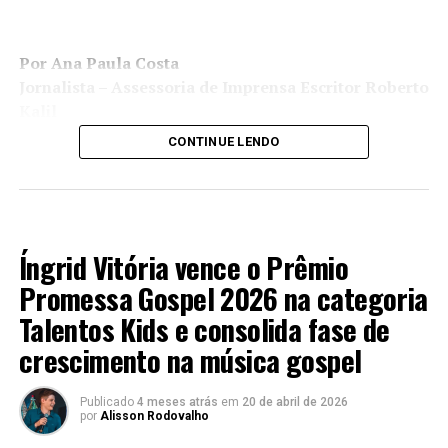
Por Ana Paula Costa
Jornalista – Assessoria de Imprensa Escritor Roberto
Kalil
CONTINUE LENDO
ENTRETENIMENTO
Íngrid Vitória vence o Prêmio
Promessa Gospel 2026 na categoria
Talentos Kids e consolida fase de
crescimento na música gospel
Publicado
4 meses atrás
em
20 de abril de 2026
por
Alisson Rodovalho