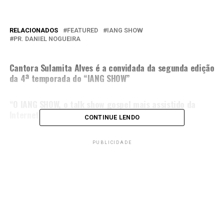
RELACIONADOS
FEATURED
IANG SHOW
PR. DANIEL NOGUEIRA
PRÓXIMA MATÉRIA
Cantora Sulamita Alves é a convidada da segunda edição
da 4ª temporada do “IANG SHOW”
NÃO PERCA
“O IANG SHOW, o talk show gospel mais assistido da
Internet se prepara para a 4ª temporada”
CONTINUE LENDO
PUBLICIDADE