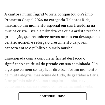
A cantora mirim Íngrid Vitória conquistou o Prêmio
Promessa Gospel 2026 na categoria Talentos Kids,
marcando um momento especial em sua trajetória na
música cristã. Esta é a primeira vez que a artista recebe a
premiação, que reconhece novos nomes em destaque no
cenário gospel, e reforça o crescimento da jovem
cantora entre o público e o meio musical.
Emocionada com a conquista, Íngrid destacou o
significado espiritual do prêmio em sua caminhada. “Foi
algo que eu nem sei explicar direito… foi um momento
de muita alegria, mas acima de tudo, de gratidão a Deus.
Esse prêmio não é só uma conquista minha, eu vejo
como uma promessa sendo cumprida na minha vida.
Cada passo que eu dei até aqui foi guiado por Ele”,
CONTINUE LENDO
afirmou a cantora.