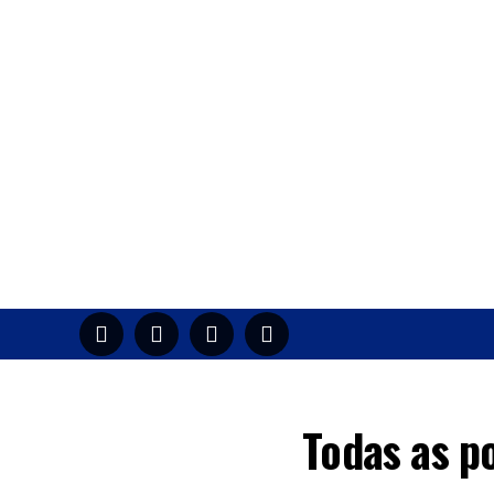
HOME
M
Todas as p