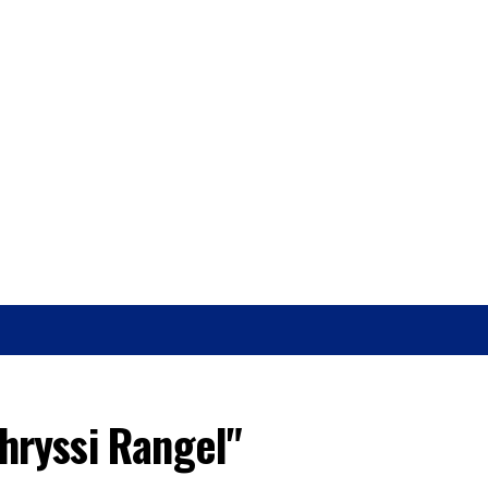
O
SAÚDE
hryssi Rangel"