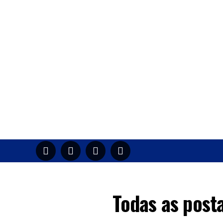
HOME
M
Todas as post