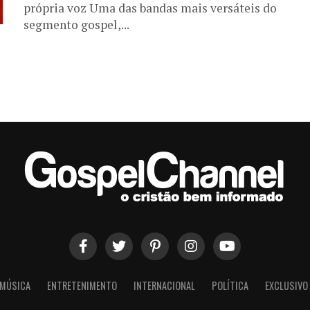
própria voz Uma das bandas mais versáteis do
segmento gospel,...
MÚSICA
ENTRETENIMENTO
INTERNACIONAL
POLÍTICA
EXCLUSIVO