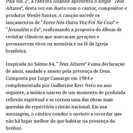
Pais vol. 2
”, a cantora Arianne apresenta o
single
“
Teus
Altares
”, desta vez em dueto com o cantor, compositor e
produtor Weslei Santos. A canção sucede os
lançamentos de “
Entre Nós Outra Vez/Foi Na Cruz
” e
“
Jerusalém e Eu
”, reafirmando a proposta do álbum de
revisitar clássicos que marcaram gerações e
permanecem vivos na memória e na fé da Igreja
brasileira.
Inspirada no Salmo 84, “
Teus Altares
” é uma declaração
de amor, saudade e anseio pela presença de Deus.
Composta por Jorge Camargo em 1984 e
complementada por Guilherme Kerr Neto no ano
seguinte, a música nasceu de um momento de profunda
reflexão espiritual e se tornou uma das obras mais
queridas do repertório cristão nacional. Em sua
mensagem, o cântico conduz o ouvinte a recordar que
não há lugar melhor do que habitar na presença do
Senhor.