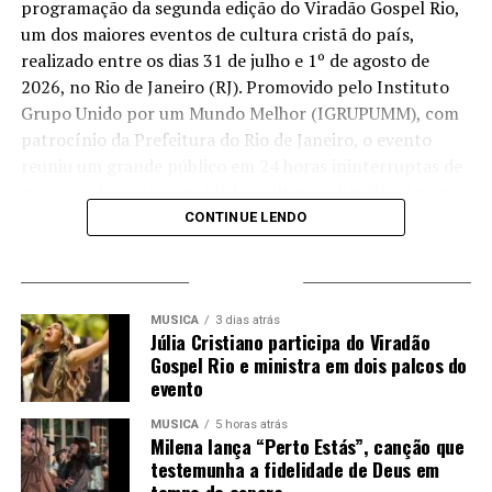
programação da segunda edição do Viradão Gospel Rio,
um dos maiores eventos de cultura cristã do país,
realizado entre os dias 31 de julho e 1º de agosto de
2026, no Rio de Janeiro (RJ). Promovido pelo Instituto
Grupo Unido por um Mundo Melhor (IGRUPUMM), com
patrocínio da Prefeitura do Rio de Janeiro, o evento
reuniu um grande público em 24 horas ininterruptas de
música, adoração e atividades culturais distribuídas em
11 palcos espalhados pela cidade.
CONTINUE LENDO
Com o objetivo de levar uma mensagem de fé e
TRENDING
esperança, além de promover valores como paz,
solidariedade, união e adoração, o evento passou por
MÚSICA
3 dias atrás
Júlia Cristiano participa do Viradão
locais como Rocinha, Irajá, Centro, Campo Grande,
Gospel Rio e ministra em dois palcos do
Praça do Ó, Parque Pavuna, Manguinhos, Parque
evento
Madureira, Parque Piedade e Copacabana.
MÚSICA
5 horas atrás
“Princípio de Tudo
” também integra um projeto visual
Milena lança “Perto Estás”, canção que
Convidada para participar da programação de Adoração
cuidadosamente dessa você envolvido para transmitir a
testemunha a fidelidade de Deus em
Pública, Júlia ministrou em dois importantes pontos da
Ouça “
Perto Estás
” nas plataformas digitais.
essência do EP. Beatriz revela que cada detalhe dos