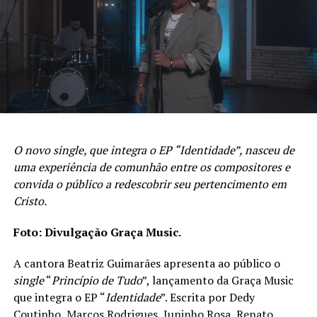
continua perto, que Ele permanece constante antes,
durante e depois do cumprimento das promessas.
PUBLICIDADE
O novo single, que integra o EP “Identidade”, nasceu de
uma experiência de comunhão entre os compositores e
convida o público a redescobrir seu pertencimento em
Cristo.
Foto: Divulgação Graça Music.
A cantora Beatriz Guimarães apresenta ao público o
single
“
Princípio de Tudo
”, lançamento da Graça Music
que integra o EP “
Identidade
”. Escrita por Dedy
Coutinho, Marcos Rodrigues, Juninho Rosa, Renato