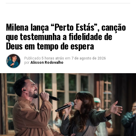
MÚSICA
Milena lança “Perto Estás”, canção
que testemunha a fidelidade de
Deus em tempo de espera
Publicado
5 horas atrás
em
7 de agosto de 2026
por
Alisson Rodovalho