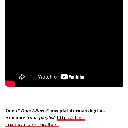
Ouça “
Teus Altares
” nas plataformas digitais.
Adicione à sua
playlist
:
https://dmg-
arianne.lnk.to/teusaltares