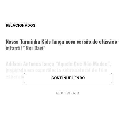
RELACIONADOS
PRÓXIMA MATÉRIA
Nossa Turminha Kids lança nova versão do clássico
infantil “Rei Davi”
NÃO PERCA
Adilson Antunes lança “Aquele Que Não Mudou”,
inspirada em experiência sobrenatural de fé e
esperança
CONTINUE LENDO
PUBLICIDADE