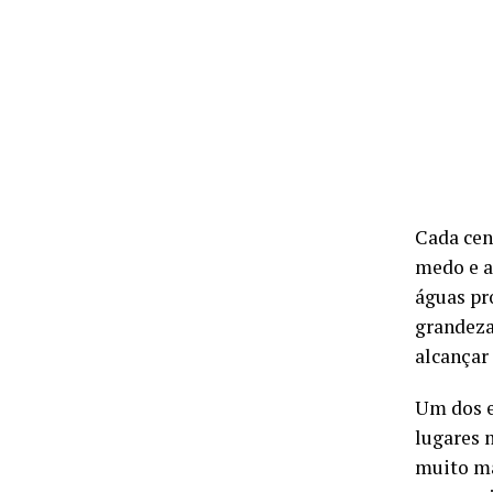
Cada cená
medo e a 
águas pr
grandeza 
alcançar 
Um dos e
lugares 
muito ma