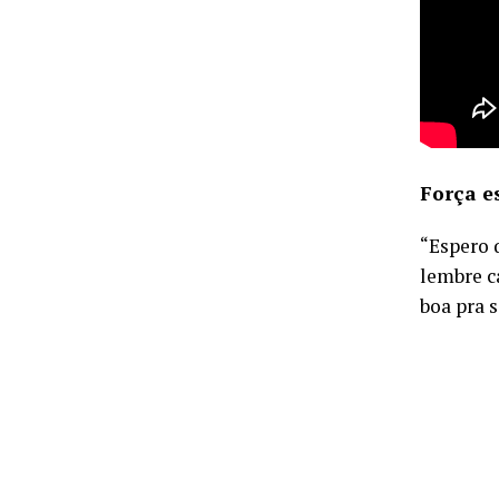
Força e
“Espero 
lembre c
boa pra 