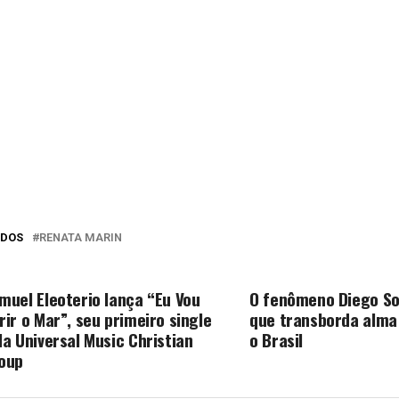
ADOS
RENATA MARIN
O PERCA
PRÓXIMA MATÉRIA
muel Eleoterio lança “Eu Vou
O fenômeno Diego So
rir o Mar”, seu primeiro single
que transborda alma
la Universal Music Christian
o Brasil
oup