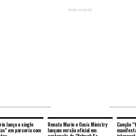
PUBLICIDADE
VOCÊ PODE GOSTAR
in lança o single
Renata Marin e Oasis Ministry
Canção “
ilas” em parceria com
lançam versão oficial em
manifesta