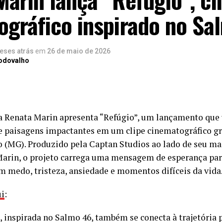
ográfico inspirado no Sa
eses atrás
em
26 de maio de 2026
Rodovalho
a Renata Marin apresenta “Refúgio”, um lançamento que
 paisagens impactantes em um clipe cinematográfico g
o (MG). Produzido pela Captan Studios ao lado de seu ma
arin, o projeto carrega uma mensagem de esperança par
m medo, tristeza, ansiedade e momentos difíceis da vida
ui
:
, inspirada no Salmo 46, também se conecta à trajetória 