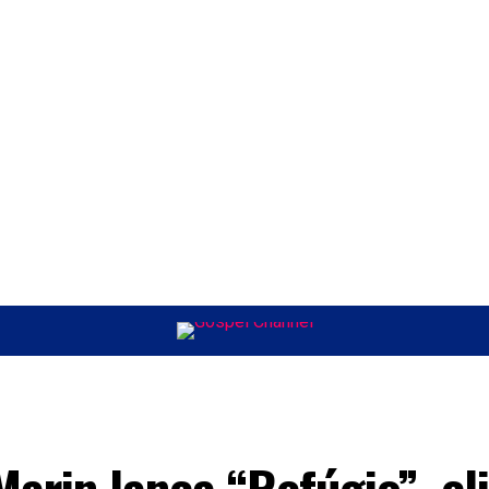
ÚSICA
ENTRETENIMENTO
INTERNACIONAL
POLÍTICA
EXCLUSIV
26
arin lança “Refúgio”, cl