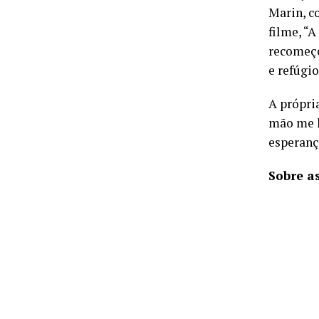
Marin, c
filme, “
recomeço
e refúgi
A própri
mão me l
esperanç
Sobre as