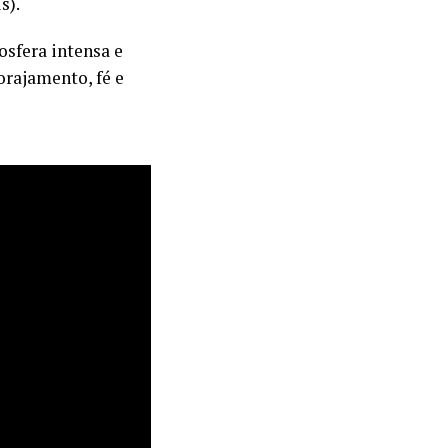
s).
sfera intensa e
orajamento, fé e