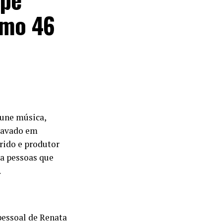
lmo 46
 une música,
ravado em
rido e produtor
a pessoas que
.
pessoal de Renata