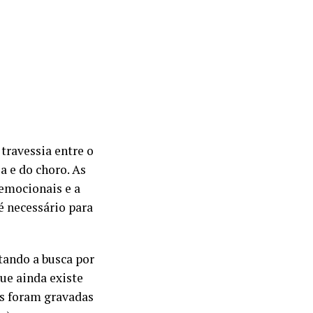
 travessia entre o
a e do choro. As
 emocionais e a
fé necessário para
tando a busca por
ue ainda existe
as foram gravadas