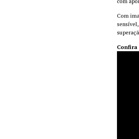
com apoi
Com imag
sensível
superaçã
Confira 