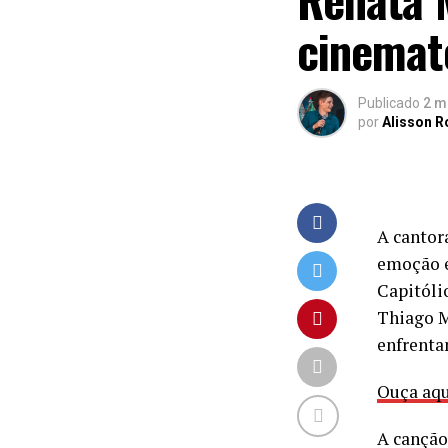
cinemat
Publicado
2 m
por
Alisson 
A cantor
emoção e
Capitóli
Thiago M
enfrenta
Ouça aq
A canção