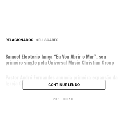
RELACIONADOS
ELI SOARES
PRÓXIMA MATÉRIA
Samuel Eleoterio lança “Eu Vou Abrir o Mar”, seu
primeiro single pela Universal Music Christian Group
NÃO PERCA
Pastor André Fernandes anuncia primeira expansão da
Igreja Celeiro em Paraisópolis
CONTINUE LENDO
PUBLICIDADE