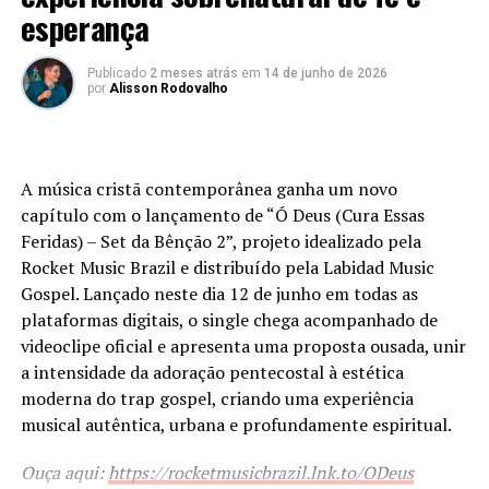
esperança
Na mesma ocasião, Monica acredita ter recebido de Deus
a confirmação de que aquela canção seria gravada no
tempo certo. Dois anos depois, o lançamento
Publicado
2 meses atrás
em
14 de junho de 2026
por
Alisson Rodovalho
representa, para ela, o cumprimento dessa promessa e a
confirmação de que os planos do Senhor acontecem no
tempo perfeito.
A música cristã contemporânea ganha um novo
Mais do que um lançamento musical, “No Centro da Tua
capítulo com o lançamento de “Ó Deus (Cura Essas
Vontade” é um testemunho pessoal transformado em
Feridas) – Set da Bênção 2”, projeto idealizado pela
canção. A artista explica que escolheu essa composição
Rocket Music Brazil e distribuído pela Labidad Music
por representar fielmente sua caminhada com Deus e
Gospel. Lançado neste dia 12 de junho em todas as
por acreditar que sua mensagem alcançará pessoas que
plataformas digitais, o single chega acompanhado de
também buscam compreender e viver a vontade de DEle.
videoclipe oficial e apresenta uma proposta ousada, unir
a intensidade da adoração pentecostal à estética
moderna do trap gospel, criando uma experiência
PUBLICIDADE
musical autêntica, urbana e profundamente espiritual.
Ouça aqui:
https://rocketmusicbrazil.lnk.to/ODeus