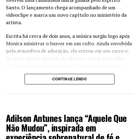
viverem uma caminhada diária guiada pelo Espírito
Santo. O lançamento chega acompanhado de um
videoclipe e marca um novo capítulo no ministério da
artista.
Escrita há cerca de dois anos, a música surgiu logo após
Monica ministrar o louvor em um culto. Ainda envolvida
pela atmosfera de adoração, ela entrou em seu carro e,
durante alguns minutos de silêncio, sentiu Deus falar
profundamente ao seu coração. Naquele momento, a
letra começou a nascer espontaneamente.
CONTINUE LENDO
“Eu estava vivendo muitas situações ao mesmo tempo e
entendi que o único lugar onde eu realmente queria
estar era no centro da vontade de Deus. Peguei o celular,
LANÇAMENTO 2026
abri o gravador e comecei a cantar aquilo que Deus
Adilson Antunes lança “Aquele Que
estava colocando no meu coração. Enquanto gravava, fui
tomada pela presença do Espírito Santo. Foi um
Não Mudou”, inspirada em
momento que nunca vou esquecer”, relembra a cantora.
experiência sobrenatural de fé e