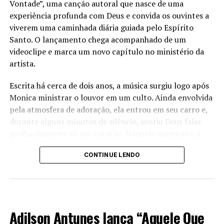
Vontade”, uma canção autoral que nasce de uma
experiência profunda com Deus e convida os ouvintes a
viverem uma caminhada diária guiada pelo Espírito
Santo. O lançamento chega acompanhado de um
videoclipe e marca um novo capítulo no ministério da
artista.
Escrita há cerca de dois anos, a música surgiu logo após
Monica ministrar o louvor em um culto. Ainda envolvida
pela atmosfera de adoração, ela entrou em seu carro e,
durante alguns minutos de silêncio, sentiu Deus falar
profundamente ao seu coração. Naquele momento, a
letra começou a nascer espontaneamente.
CONTINUE LENDO
“Eu estava vivendo muitas situações ao mesmo tempo e
entendi que o único lugar onde eu realmente queria
estar era no centro da vontade de Deus. Peguei o celular,
LANÇAMENTO 2026
abri o gravador e comecei a cantar aquilo que Deus
Adilson Antunes lança “Aquele Que
estava colocando no meu coração. Enquanto gravava, fui