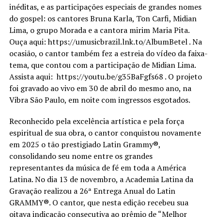
inéditas, e as participações especiais de grandes nomes
do gospel: os cantores Bruna Karla, Ton Carfi, Midian
Lima, o grupo Morada e a cantora mirim Maria Pita.
Ouça aqui: https://umusicbrazil.lnk.to/AlbumBetel . Na
ocasião, o cantor também fez a estreia do vídeo da faixa-
tema, que contou com a participação de Midian Lima.
Assista aqui: https://youtu.be/g35BaFgfs68 . O projeto
foi gravado ao vivo em 30 de abril do mesmo ano, na
Vibra São Paulo, em noite com ingressos esgotados.
Reconhecido pela excelência artística e pela força
espiritual de sua obra, o cantor conquistou novamente
em 2025 o tão prestigiado Latin Grammy®️,
consolidando seu nome entre os grandes
representantes da música de fé em toda a América
Latina. No dia 13 de novembro, a Academia Latina da
Gravação realizou a 26ª Entrega Anual do Latin
GRAMMY®️. O cantor, que nesta edição recebeu sua
oitava indicação consecutiva ao prêmio de “Melhor