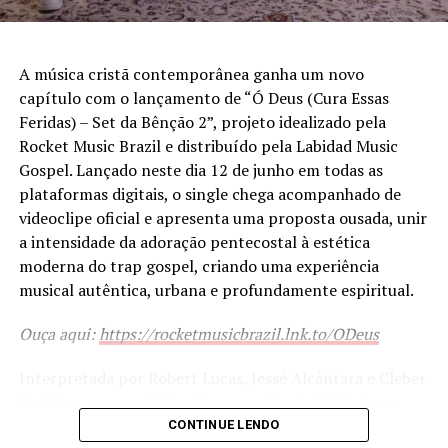
A música cristã contemporânea ganha um novo
capítulo com o lançamento de “Ó Deus (Cura Essas
Feridas) – Set da Bênção 2”, projeto idealizado pela
Rocket Music Brazil e distribuído pela Labidad Music
Gospel. Lançado neste dia 12 de junho em todas as
plataformas digitais, o single chega acompanhado de
videoclipe oficial e apresenta uma proposta ousada, unir
a intensidade da adoração pentecostal à estética
moderna do trap gospel, criando uma experiência
musical autêntica, urbana e profundamente espiritual.
Ouça aqui:
https://rocketmusicbrazil.lnk.to/ODeus
Interpretada por Robert Lucas, Jessé Alcântara e Cleber
Ao Cubo, com participações especiais de P. Oliveira e
Thalita Santana, a faixa traz uma mensagem de cura,
CONTINUE LENDO