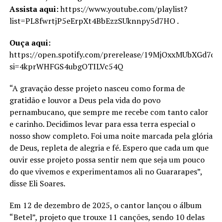
Assista aqui:
https://www.youtube.com/playlist?
list=PL8fwrtjP5eErpXt4BbEzzSUknnpy5d7HO .
Ouça aqui:
https://open.spotify.com/prerelease/19MjOxxMUbXGd7o
si=4kprWHFGS4ubgOTILVc54Q
“A gravação desse projeto nasceu como forma de
gratidão e louvor a Deus pela vida do povo
pernambucano, que sempre me recebe com tanto calor
e carinho. Decidimos levar para essa terra especial o
nosso show completo. Foi uma noite marcada pela glória
de Deus, repleta de alegria e fé. Espero que cada um que
ouvir esse projeto possa sentir nem que seja um pouco
do que vivemos e experimentamos ali no Guararapes”,
disse Eli Soares.
Em 12 de dezembro de 2025, o cantor lançou o álbum
“Betel”, projeto que trouxe 11 canções, sendo 10 delas