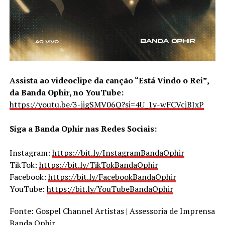
Assista ao videoclipe da canção “Está Vindo o Rei”,
da Banda Ophir, no YouTube:
https://youtu.be/3-jigSMV06Q?si=4U_1y-wFCVcjBJxP
Siga a Banda Ophir nas Redes Sociais:
Instagram:
https://bit.ly/InstagramBandaOphir
TikTok:
https://bit.ly/TikTokBandaOphir
Facebook:
https://bit.ly/FacebookBandaOphir
YouTube:
https://bit.ly/YouTubeBandaOphir
Fonte: Gospel Channel Artistas | Assessoria de Imprensa
Banda Ophir