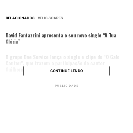
RELACIONADOS
ELIS SOARES
PRÓXIMA MATÉRIA
David Fantazzini apresenta o seu novo single “A Tua
Glória”
NÃO PERCA
O grupo One Service lança o single e clipe de “O Galo
Cantou”, que trazem a participação do cantor
Guilherme Andrade
CONTINUE LENDO
PUBLICIDADE