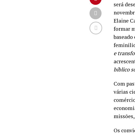
será des
novembro
Elaine C
formar m
baseado 
feminilid
e transf
acrescen
bíblico s
Com past
várias c
comércio
economia
missões, 
Os convid