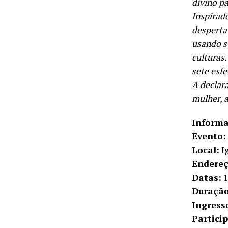
divino pa
Inspirad
desperta
usando su
culturas.
sete esfe
A declar
mulher, a
Informa
Evento:
Local:
Ig
Endereç
Datas:
1
Duração
Ingresso
Partici