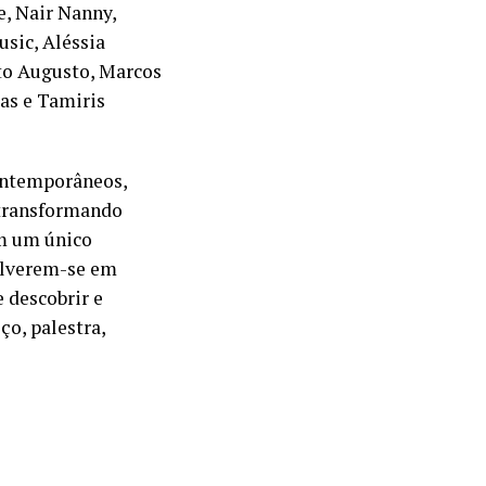
e, Nair Nanny,
sic, Aléssia
rto Augusto, Marcos
as e Tamiris
ontemporâneos,
 transformando
Em um único
volverem-se em
e descobrir e
o, palestra,