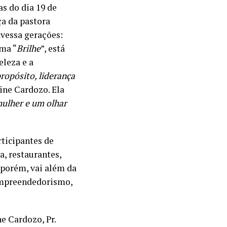
as do dia 19 de
ça da pastora
vessa gerações:
ma “
Brilhe
”, está
eleza e a
propósito, liderança
aine Cardozo. Ela
mulher e um olhar
rticipantes de
a, restaurantes,
 porém, vai além da
empreendedorismo,
e Cardozo, Pr.