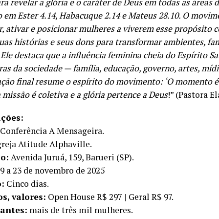
ra revelar a glória e o caráter de Deus em todas as áreas 
o em Ester 4.14, Habacuque 2.14 e Mateus 28.10. O movim
r, ativar e posicionar mulheres a viverem esse propósito 
as histórias e seus dons para transformar ambientes, fam
 Ele destaca que a influência feminina cheia do Espírito Sa
ras da sociedade — família, educação, governo, artes, mídia
ação final resume o espírito do movimento: ‘O momento é 
 missão é coletiva e a glória pertence a Deus
!” (Pastora E
ções:
Conferência A Mensageira.
reja Atitude Alphaville.
o:
Avenida Juruá, 159, Barueri (SP).
9 a 23 de novembro de 2025
:
Cinco dias.
s, valores:
Open House R$ 297 | Geral R$ 97.
pantes:
mais de três mil mulheres.