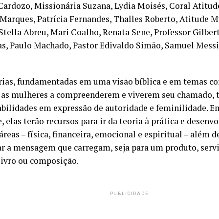
Cardozo, Missionária Suzana, Lydia Moisés, Coral Atitud
Marques, Patrícia Fernandes, Thalles Roberto, Atitude Mu
 Stella Abreu, Mari Coalho, Renata Sene, Professor Gilbe
s, Paulo Machado, Pastor Edivaldo Simão, Samuel Messi
rias, fundamentadas em uma visão bíblica e em temas c
 as mulheres a compreenderem e viverem seu chamado,
abilidades em expressão de autoridade e feminilidade. 
, elas terão recursos para ir da teoria à prática e desen
áreas – física, financeira, emocional e espiritual – além d
ar a mensagem que carregam, seja para um produto, serviç
 livro ou composição.
PUBLICIDADE