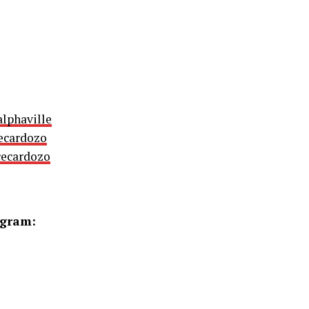
lphaville
ecardozo
cecardozo
agram: