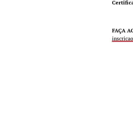
Certific
FAÇA A
inscrica