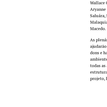
Wallace 
Aryanne 
Saluára,
Malaquia
Macedo.
As plená
ajudarão
dons e h
ambiente
todas as 
estrutur
projeto,