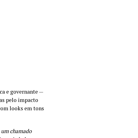
ica e governante —
das pelo impacto
com looks em tons
ga um chamado