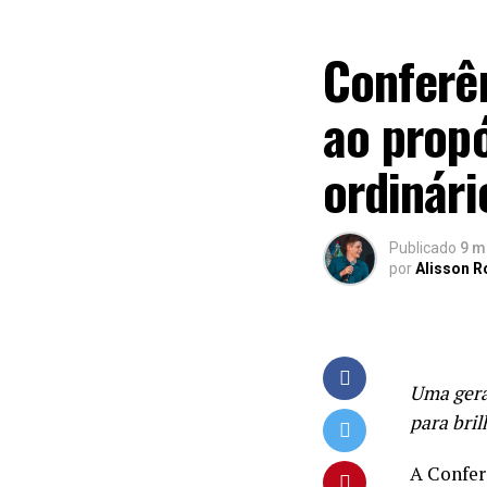
EVENTOS
Conferê
ao propó
ordinári
Publicado
9 m
por
Alisson 
Uma gera
para bri
A Confer