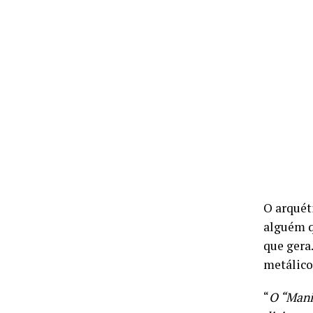
O arquét
alguém q
que gera
metálicos
“
O “Mani