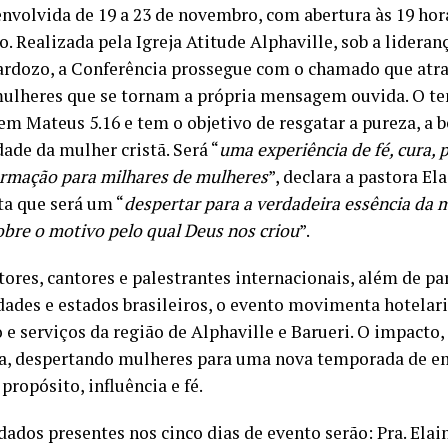
envolvida de 19 a 23 de novembro, com abertura às 19 hor
. Realizada pela Igreja Atitude Alphaville, sob a lideran
ardozo, a Conferência prossegue com o chamado que atra
ulheres que se tornam a própria mensagem ouvida. O te
em Mateus 5.16 e tem o objetivo de resgatar a pureza, a b
ade da mulher cristã. Será “
uma experiência de fé, cura, 
ormação para milhares de mulheres
”, declara a pastora El
ta que será um “
despertar para a verdadeira essência da 
obre o motivo pelo qual Deus nos criou
”.
ores, cantores e palestrantes internacionais, além de pa
idades e estados brasileiros, o evento movimenta hotelari
 e serviços da região de Alphaville e Barueri. O impacto,
, despertando mulheres para uma nova temporada de 
propósito, influência e fé.
ados presentes nos cinco dias de evento serão: Pra. Elain