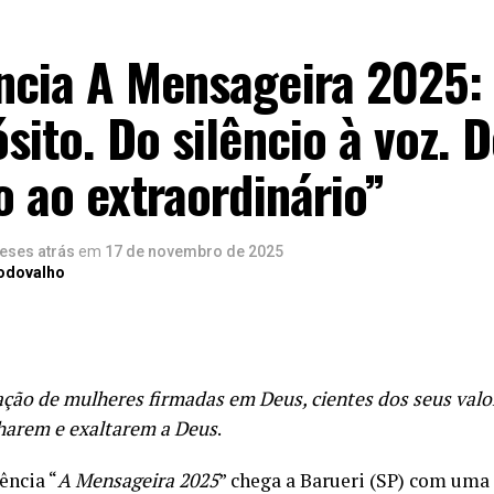
ncia A Mensageira 2025:
sito. Do silêncio à voz. 
o ao extraordinário”
eses atrás
em
17 de novembro de 2025
Rodovalho
ção de mulheres firmadas em Deus, cientes dos seus valo
lharem e exaltarem a Deus
.
ência “
A Mensageira 2025
” chega a Barueri (SP) com um