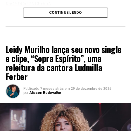
KqOYDCa47NGbr6oA
CONTINUE LENDO
LANÇAMENTO 2025
Leidy Murilho lança seu novo single
e clipe, “Sopra Espírito”, uma
releitura da cantora Ludmilla
Ferber
Publicado
7 meses atrás
em
29 de dezembro de 2025
por
Alisson Rodovalho