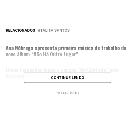
RELACIONADOS
TALITA SANTOS
PRÓXIMA MATÉRIA
Ana Nóbrega apresenta primeira música de trabalho do
novo álbum “Não Há Outro Lugar”
NÃO PERCA
Eliane Fernandes lança a canção “No Controle” pela
Gravadora Louvor Eterno
CONTINUE LENDO
PUBLICIDADE