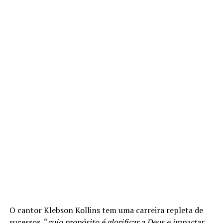
O cantor Klebson Kollins tem uma carreira repleta de
sucessos, “
cujo propósito é glorificar a Deus e impactar