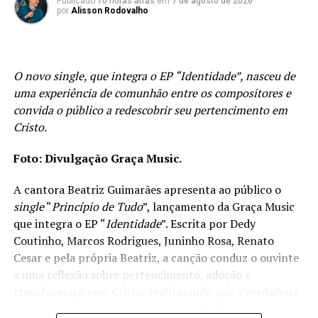
Publicado
10 horas atrás
em
7 de agosto de 2026
por
Alisson Rodovalho
tempestades, faz brotar vida no deserto e permanece ao
lado dos Seus filhos em todo tempo, a música
transforma um testemunho pessoal em uma mensagem
de esperança capaz de alcançar todos aqueles que
O novo single, que integra o EP “Identidade”, nasceu de
aguardam o cumprimento de uma promessa ou
uma experiência de comunhão entre os compositores e
precisam renovar a certeza de que Deus Emanuel
convida o público a redescobrir seu pertencimento em
continua perto, que Ele permanece constante antes,
Cristo.
durante e depois do cumprimento das promessas.
Foto: Divulgação Graça Music.
PUBLICIDADE
A cantora Beatriz Guimarães apresenta ao público o
single
“
Princípio de Tudo
”, lançamento da Graça Music
que integra o EP “
Identidade
”. Escrita por Dedy
Coutinho, Marcos Rodrigues, Juninho Rosa, Renato
Cesar e pela própria Beatriz, a canção conduz o ouvinte
a uma reflexão sobre pertencimento, adoção e
transformação em Cristo, reafirmando que a verdadeira
identidade do cristão nasce no amor do Pai.