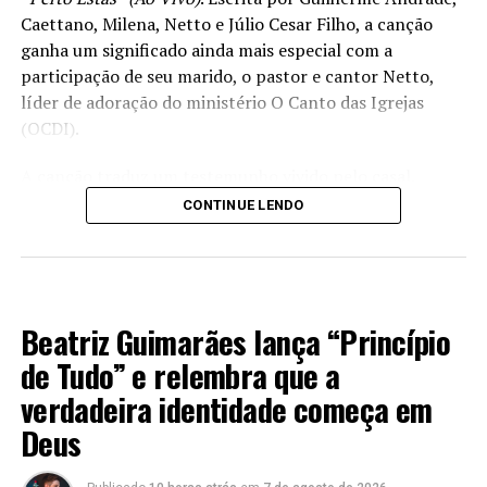
Caettano, Milena, Netto e Júlio Cesar Filho, a canção
ganha um significado ainda mais especial com a
participação de seu marido, o pastor e cantor Netto,
líder de adoração do ministério O Canto das Igrejas
(OCDI).
A canção traduz um testemunho vivido pelo casal.
Enquanto aguardam a chegada da primeira filha, Bella,
CONTINUE LENDO
prevista para nascer em agosto, Milena e Netto
relembram os anos de oração, as lágrimas e a
perseverança durante o tempo de espera. Foi desse
MÚSICA
processo que nasceu a composição, uma declaração de
Beatriz Guimarães lança “Princípio
fé, de confiança na presença e na fidelidade de Deus em
todas as estações da vida. A canção relembra o cuidado
de Tudo” e relembra que a
do Senhor durante os períodos de silêncio, espera e
verdadeira identidade começa em
dúvidas, destacando que a fé é fortalecida justamente
Deus
quando as circunstâncias parecem nos desafiar.
Com versos que exaltam o Deus que acalma