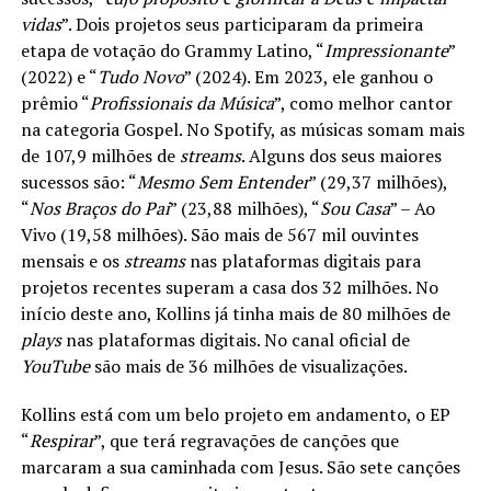
vidas
”. Dois projetos seus participaram da primeira
etapa de votação do Grammy Latino, “
Impressionante
”
(2022) e “
Tudo Novo
” (2024). Em 2023, ele ganhou o
prêmio “
Profissionais da Música
”, como melhor cantor
na categoria Gospel. No Spotify, as músicas somam mais
de 107,9 milhões de
streams
. Alguns dos seus maiores
sucessos são: “
Mesmo Sem Entender
” (29,37 milhões),
“
Nos Braços do Pai
” (23,88 milhões), “
Sou Casa
” – Ao
Vivo (19,58 milhões). São mais de 567 mil ouvintes
mensais e os
streams
nas plataformas digitais para
projetos recentes superam a casa dos 32 milhões. No
início deste ano, Kollins já tinha mais de 80 milhões de
plays
nas plataformas digitais. No canal oficial de
YouTube
são mais de 36 milhões de visualizações.
Kollins está com um belo projeto em andamento, o EP
“
Respirar
”, que terá regravações de canções que
marcaram a sua caminhada com Jesus. São sete canções