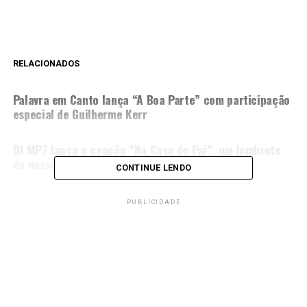
RELACIONADOS
PRÓXIMA MATÉRIA
Palavra em Canto lança “A Boa Parte” com participação
especial de Guilherme Kerr
NÃO PERCA
DJ MP7 lança a canção “Na Casa do Pai”, um lembrete
da nossa adoção
CONTINUE LENDO
PUBLICIDADE