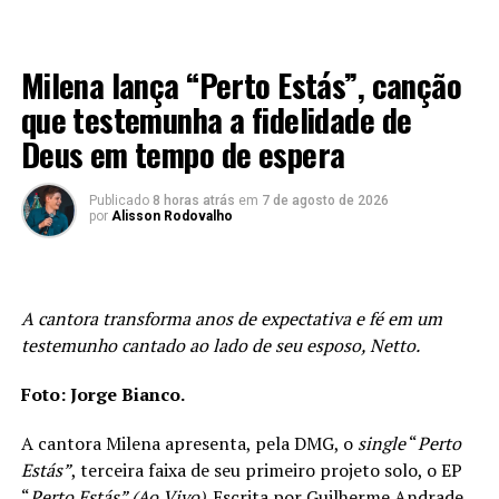
MÚSICA
Milena lança “Perto Estás”, canção
que testemunha a fidelidade de
Deus em tempo de espera
Publicado
8 horas atrás
em
7 de agosto de 2026
por
Alisson Rodovalho
A cantora transforma anos de expectativa e fé em um
testemunho cantado ao lado de seu esposo, Netto.
Foto: Jorge Bianco.
A cantora Milena apresenta, pela DMG, o
single
“
Perto
Estás”
, terceira faixa de seu primeiro projeto solo, o EP
“
Perto Estás” (Ao Vivo)
. Escrita por Guilherme Andrade,