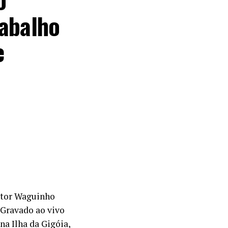
rabalho
e
ntor Waguinho
 Gravado ao vivo
na Ilha da Gigóia,