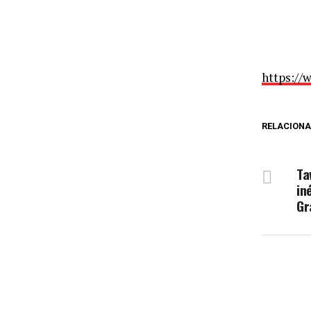
https:/
RELACION
NÃ
Ta
in
Gr