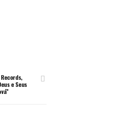
 Records,
Deus e Seus
ová”