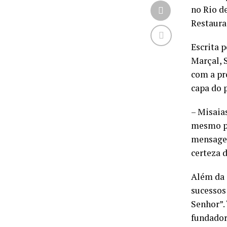
no Rio d
Restaura
Escrita 
Marçal, 
com a pr
capa do p
– Misaia
mesmo pe
mensagem
certeza 
Além da 
sucessos
Senhor”.
fundador