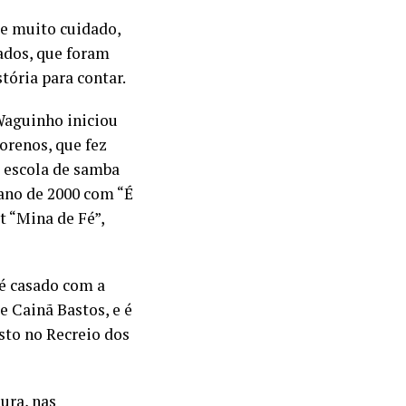
 e muito cuidado,
ados, que foram
tória para contar.
 Waguinho iniciou
orenos, que fez
a escola de samba
 ano de 2000 com “É
t “Mina de Fé”,
é casado com a
e Cainã Bastos, e é
sto no Recreio dos
ura, nas