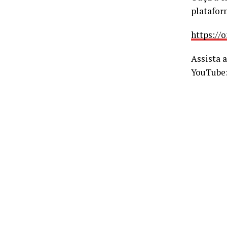
platafor
https:/
Assista 
YouTube