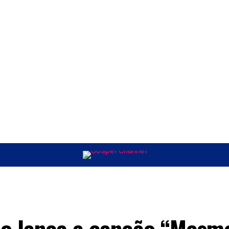
ÚSICA
ENTRETENIMENTO
INTERNACIONAL
POLÍTICA
EXCLUSIV
25
o lança a canção “Mesm