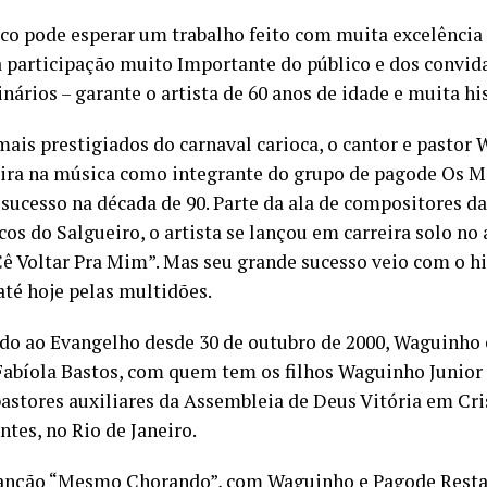
ico pode esperar um trabalho feito com muita excelência
participação muito Importante do público e dos convid
nários – garante o artista de 60 anos de idade e muita his
ais prestigiados do carnaval carioca, o cantor e pastor
eira na música como integrante do grupo de pagode Os M
 sucesso na década de 90. Parte da ala de compositores d
os do Salgueiro, o artista se lançou em carreira solo no
ê Voltar Pra Mim”. Mas seu grande sucesso veio com o hi
até hoje pelas multidões.
do ao Evangelho desde 30 de outubro de 2000, Waguinho 
Fabíola Bastos, com quem tem os filhos Waguinho Junior 
astores auxiliares da Assembleia de Deus Vitória em Cri
tes, no Rio de Janeiro.
anção “Mesmo Chorando”, com Waguinho e Pagode Resta