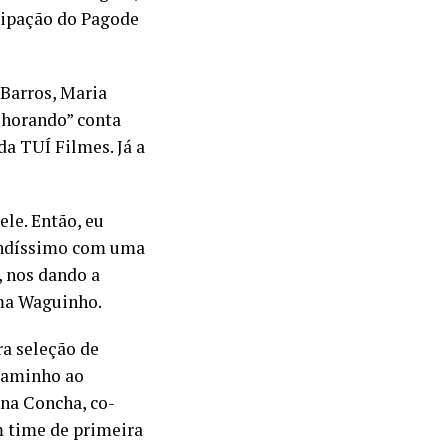
cipação do Pagode
 Barros, Maria
Chorando” conta
a TUÍ Filmes. Já a
le. Então, eu
indíssimo com uma
 nos dando a
rma Waguinho.
ra seleção de
 Caminho ao
ona Concha, co-
 time de primeira