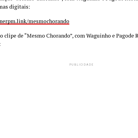
mas digitais:
/onerpm.link/mesmochorando
ao clipe de “Mesmo Chorando”, com Waguinho e Pagode R
:
PUBLICIDADE