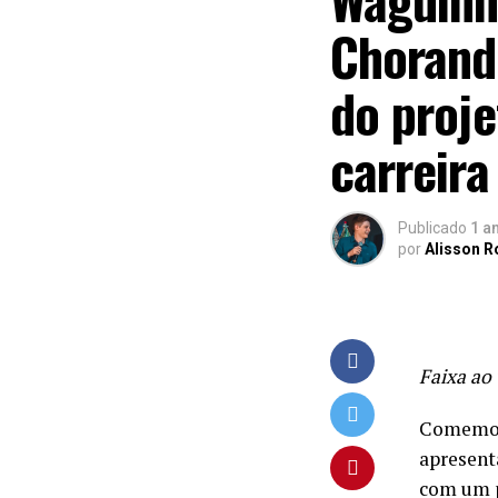
Chorando
do proje
carreira
Publicado
1 a
por
Alisson 
Faixa ao
Comemora
apresent
com um p