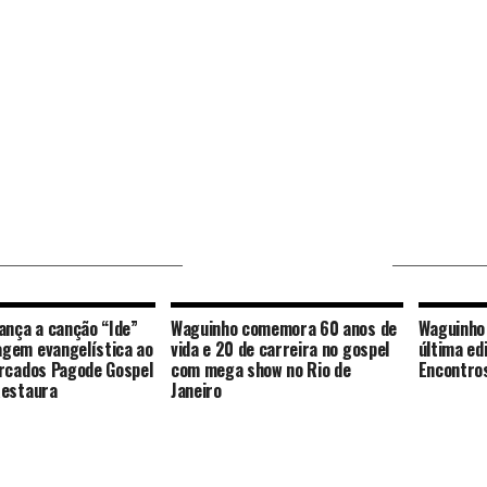
VOCÊ PODE GOSTAR
ança a canção “Ide”
Waguinho comemora 60 anos de
Waguinho 
gem evangelística ao
vida e 20 de carreira no gospel
última ed
rcados Pagode Gospel
com mega show no Rio de
Encontro
Restaura
Janeiro