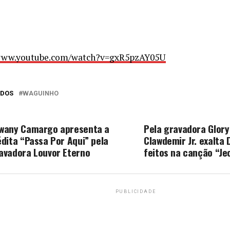
/www.youtube.com/watch?v=gxR5pzAY05U
ADOS
WAGUINHO
O PERCA
PRÓXIMA MATÉRIA
wany Camargo apresenta a
Pela gravadora Glory
édita “Passa Por Aqui” pela
Clawdemir Jr. exalta 
avadora Louvor Eterno
feitos na canção “Je
PUBLICIDADE