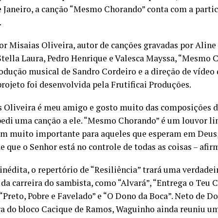
e Janeiro, a canção “Mesmo Chorando” conta com a parti
.
por Misaias Oliveira, autor de canções gravadas por Aline
Stella Laura, Pedro Henrique e Valesca Mayssa, “Mesmo 
odução musical de Sandro Cordeiro e a direção de vídeo d
rojeto foi desenvolvida pela Frutificai Produções.
s Oliveira é meu amigo e gosto muito das composições de
di uma canção a ele. “Mesmo Chorando” ⁠é um louvor l
 muito importante para aqueles que esperam em Deus,
de que o Senhor está no controle de todas as coisas – afi
inédita, o repertório de “Resiliência” trará uma verdadei
 da carreira do sambista, como “Alvará”, “Entrega o Teu
 “Preto, Pobre e Favelado” e “O Dono da Boca”. Neto de D
a do bloco Cacique de Ramos, Waguinho ainda reuniu um