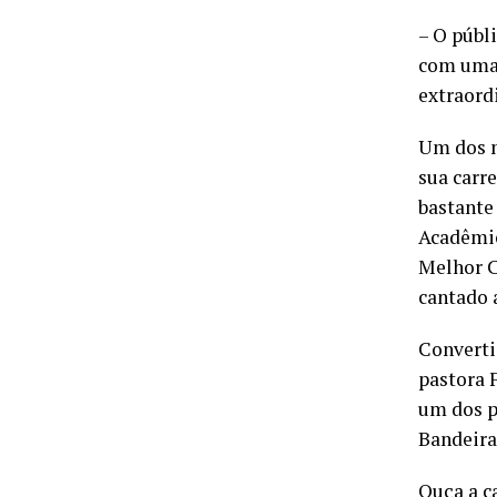
– O públ
com uma 
extraordi
Um dos m
sua carr
bastante
Acadêmic
Melhor C
cantado 
Converti
pastora 
um dos p
Bandeiran
Ouça a c