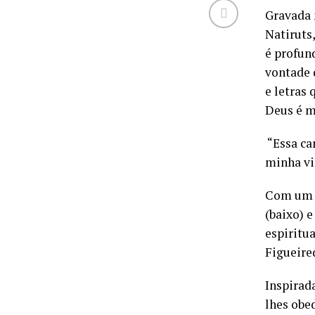
Gravada 
Natiruts
é profund
vontade 
e letras
Deus é m
“Essa ca
minha vi
Com um t
(baixo) 
espiritu
Figueire
Inspirad
lhes obe