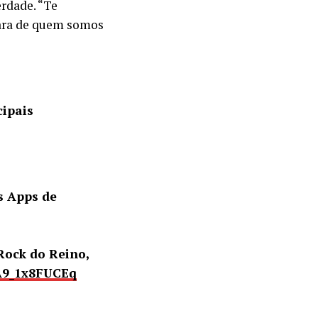
erdade. “Te
lara de quem somos
cipais
s Apps de
Rock do Reino,
A9_1x8FUCEq