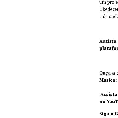
um proje
Obedecer
e de ond
Assista 
platafo
Ouça a 
Música
Assista
no YouT
Siga a 