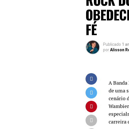
OBEDEC
FÉ
Publicado
1 a
por
Alisson 
A Banda 
de uma s
cenário 
Wambier 
especial
carreira