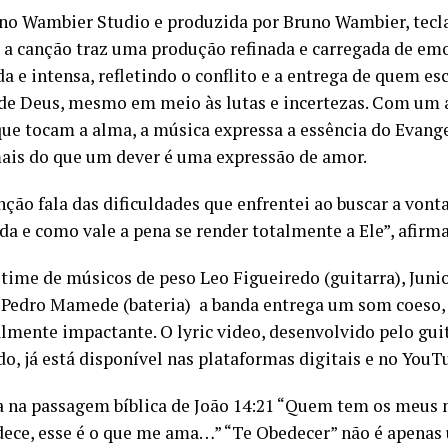
no Wambier Studio e produzida por Bruno Wambier, tecl
, a canção traz uma produção refinada e carregada de em
a e intensa, refletindo o conflito e a entrega de quem es
de Deus, mesmo em meio às lutas e incertezas. Com um 
 que tocam a alma, a música expressa a essência do Evang
ais do que um dever é uma expressão de amor.
nção fala das dificuldades que enfrentei ao buscar a vont
da e como vale a pena se render totalmente a Ele”, afirm
ime de músicos de peso Leo Figueiredo (guitarra), Juni
e Pedro Mamede (bateria) a banda entrega um som coeso,
almente impactante. O lyric video, desenvolvido pelo gui
do, já está disponível nas plataformas digitais e no YouT
a na passagem bíblica de João 14:21 “Quem tem os meu
dece, esse é o que me ama…” “Te Obedecer” não é apenas