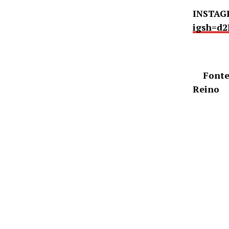
INSTAG
igsh=d2
Fonte: 
Reino