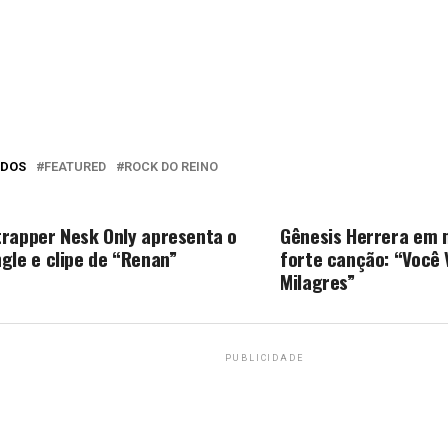
ADOS
FEATURED
ROCK DO REINO
O PERCA
PRÓXIMA MATÉRIA
trapper Nesk Only apresenta o
Gênesis Herrera em 
ngle e clipe de “Renan”
forte canção: “Você V
Milagres”
PUBLICIDADE