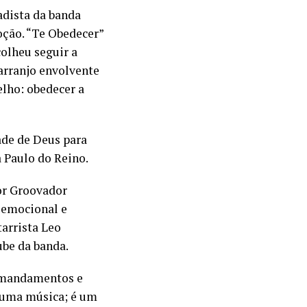
adista da banda
oção. “Te Obedecer”
colheu seguir a
arranjo envolvente
elho: obedecer a
ade de Deus para
a Paulo do Reino.
or Groovador
 emocional e
tarrista Leo
ube da banda.
s mandamentos e
 uma música; é um