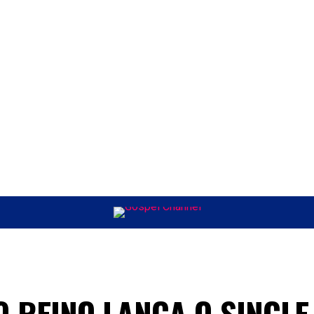
ÚSICA
ENTRETENIMENTO
INTERNACIONAL
POLÍTICA
EXCLUSIV
25
 REINO LANÇA O SINGLE