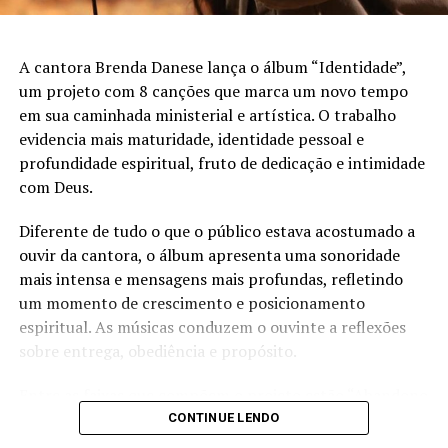
A cantora Brenda Danese lança o álbum “Identidade”,
um projeto com 8 canções que marca um novo tempo
em sua caminhada ministerial e artística. O trabalho
evidencia mais maturidade, identidade pessoal e
profundidade espiritual, fruto de dedicação e intimidade
com Deus.
Diferente de tudo o que o público estava acostumado a
ouvir da cantora, o álbum apresenta uma sonoridade
mais intensa e mensagens mais profundas, refletindo
um momento de crescimento e posicionamento
espiritual. As músicas conduzem o ouvinte a reflexões
sobre entrega, obediência e propósito.
Entre as faixas que compõem o projeto estão “Abandono
o Meu Poço”, “Incertezas”, “Segundo o Teu Coração”, “Eu
CONTINUE LENDO
Vi Jesus” e “Que Venha o Teu Reino”. O álbum conta com