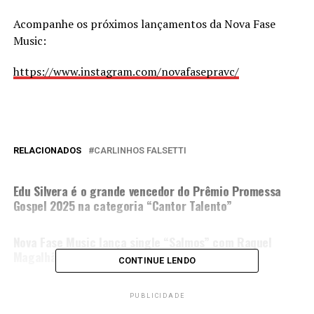
Acompanhe os próximos lançamentos da Nova Fase
Music:
https://www.instagram.com/
novafasepravc/
RELACIONADOS
CARLINHOS FALSETTI
PRÓXIMA MATÉRIA
Edu Silvera é o grande vencedor do Prêmio Promessa
Gospel 2025 na categoria “Cantor Talento”
NÃO PERCA
Nova Fase Music lança single “Salmos” com Raquel
Magalhães e Elisson Lebrão
CONTINUE LENDO
PUBLICIDADE