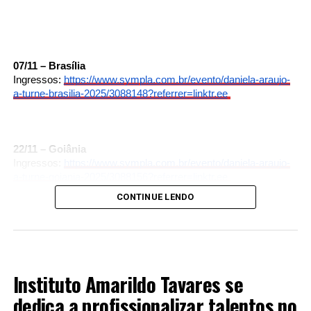
07/11 – Brasília
Ingressos:
https://www.sympla.com.br/
evento/daniela-araujo-
a-turne-
brasilia-2025/3088148?
referrer=linktr.ee
22/11 – Goiânia
Ingressos:
https://www.sympla.com.br/
evento/daniela-araujo-
a-turne-
goiania-2025/3088156?referrer=
linktr.ee
CONTINUE LENDO
EXCLUSIVO
Instituto Amarildo Tavares se
dedica a profissionalizar talentos no