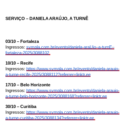
SERVIÇO – DANIELA ARAÚJO, A TURNÊ
03/10 – Fortaleza
Ingressos:
sympla.com.br/evento/daniela-
araUjo–a-turnE–
fortaleza-
2025/3088102
10/10 – Recife
Ingressos:
https://www.sympla.com.br/
evento/daniela-araujo-
a-turne-
recife-2025/3088112?referrer=
linktr.ee
17/10 – Belo Horizonte
Ingressos:
https://www.sympla.com.br/
evento/daniela-araujo-
a-turne-
belo-horizonte-2025/3088168?
referrer=linktr.ee
30/10 – Curitiba
Ingressos:
https://www.sympla.com.br/
evento/daniela-araujo-
a-turne-
curitiba-2025/3088134?
referrer=linktr.ee