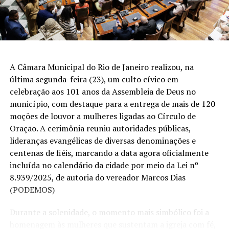
A Câmara Municipal do Rio de Janeiro realizou, na
última segunda-feira (23), um culto cívico em
celebração aos 101 anos da Assembleia de Deus no
município, com destaque para a entrega de mais de 120
moções de louvor a mulheres ligadas ao Círculo de
Oração. A cerimônia reuniu autoridades públicas,
lideranças evangélicas de diversas denominações e
centenas de fiéis, marcando a data agora oficialmente
incluída no calendário da cidade por meio da Lei nº
8.939/2025, de autoria do vereador Marcos Dias
(PODEMOS)
Entre os cursos e treinamentos oferecidos, estão mídias
Durante a solenidade, o momento mais simbólico foi a
digitais, plataformas de músicas, canto e interpretação,
homenagem às mulheres que sustentam a igreja com fé,