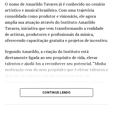
O nome de Amarildo Tavares já é conhecido no cenário
artístico e musical brasileiro. Com uma trajetória
consolidada como produtor e visionário, ele agora
amplia sua atuação através do Instituto Amarildo
Tavares, iniciativa que vem transformando a realidade
de artistas, produtores e profissionais da música,
oferecendo capacitação gratuita e projetos de incentivo.
Segundo Amarildo, a criação do Instituto está
diretamente ligada ao seu propósito de vida, elevar
talentos e ajudá-los a reconhecer seu potencial. “Minha
motivação vem do meu propósito que é elevar talentos e
fazê-los reconhecer seu potencial por meio de
treinamentos e palestras em suas respectivas áreas de
atuação”, afirma o produtor.
CONTINUE LENDO
A proposta do Instituto é justamente ser um espaço de
acolhimento e direcionamento para aqueles que desejam
construir uma carreira sólida no meio artístico. Em