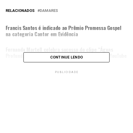
RELACIONADOS
DAMARES
PRÓXIMA MATÉRIA
Francis Santos é indicado ao Prêmio Promessa Gospel
na categoria Cantor em Evidência
NÃO PERCA
Fernanda Martell celebra sucesso do clipe “Águas
Profundas” com mais de 25 mil visualizações no YouTube
CONTINUE LENDO
PUBLICIDADE