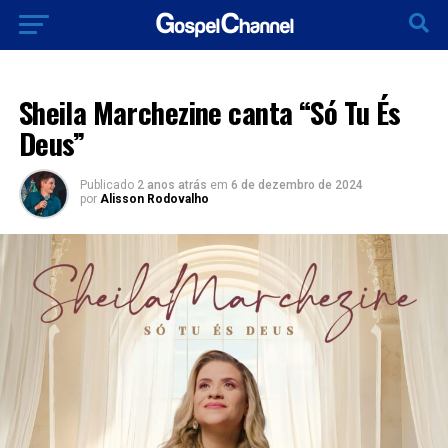
LANÇAMENTOS 2024
Sheila Marchezine canta “Só Tu És
Deus”
Publicado
2 anos atrás
em
6 de dezembro de 2024
por
Alisson Rodovalho