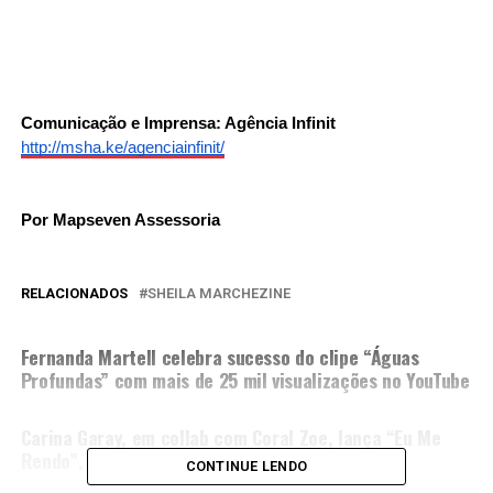
Comunicação e Imprensa: Agência Infinit
http://msha.ke/agenciainfinit/
Por Mapseven Assessoria
RELACIONADOS
SHEILA MARCHEZINE
PRÓXIMA MATÉRIA
Fernanda Martell celebra sucesso do clipe “Águas
Profundas” com mais de 25 mil visualizações no YouTube
NÃO PERCA
Carina Garay, em collab com Coral Zoe, lança “Eu Me
Rendo”, versão de sucesso do Hillsong
CONTINUE LENDO