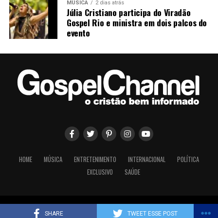
muito forte e uma qualidade incrível. Disponível nas
MÚSICA
2 dias atrás
Júlia Cristiano participa do Viradão
plataformas digitais, o single ainda conta com um
Gospel Rio e ministra em dois palcos do
Com informações da Labidad Music
videoclipe dirigido por Felipe Thomaz que reproduz
evento
toda a atmosfera do dia da gravação.
PUBLICIDADE
HOME
MÚSICA
ENTRETENIMENTO
INTERNACIONAL
POLÍTICA
EXCLUSIVO
SAÚDE
Serviço – Vozes da Fé
Copyright © 2008-2023 Gospel Channel Brasil
SHARE
TWEET ESSE POST