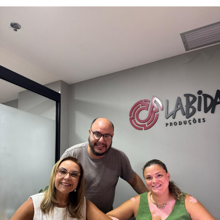
A primeira edição contará com a participação especial
do cantor Felipe Leonachos e do Pastor Paulo Sérgio, da
Igreja Metodista Renovada do setor Parque Ribeirão, em
Ribeirão Preto/SP. O episódio promete emocionar o
público com um testemunho impactante, louvores e
uma mensagem poderosa baseada no livro de Jairo da
bíblia sagrada.
PUBLICIDADE