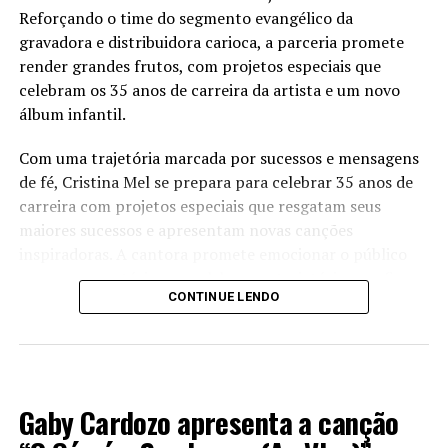
Reforçando o time do segmento evangélico da
gravadora e distribuidora carioca, a parceria promete
render grandes frutos, com projetos especiais que
celebram os 35 anos de carreira da artista e um novo
álbum infantil.
Com uma trajetória marcada por sucessos e mensagens
de fé, Cristina Mel se prepara para celebrar 35 anos de
carreira com projetos especiais que resgatam seus
maiores sucessos e apresentam novas canções
inspiradoras. A cantora promete emocionar o público
com um repertório que celebra sua trajetória e reafirma
CONTINUE LENDO
seu compromisso com a música gospel.
Everton Mestre com o cantor Felipe Leonachos | Foto:
Daniel Bittencourt
Além dos projetos comemorativos, Cristina Mel também
prepara um novo álbum infantil, dando continuidade ao
LANÇAMENTOS 2024
seu trabalho dedicado à criançada. Com canções lúdicas
Gaby Cardozo apresenta a canção
e mensagens educativas e edificantes, o novo álbum
promete encantar crianças e adultos, transmitindo