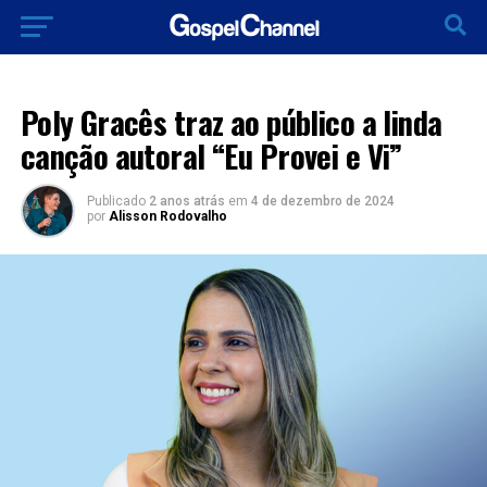
LANÇAMENTOS 2024
Poly Gracês traz ao público a linda
canção autoral “Eu Provei e Vi”
Publicado
2 anos atrás
em
4 de dezembro de 2024
por
Alisson Rodovalho