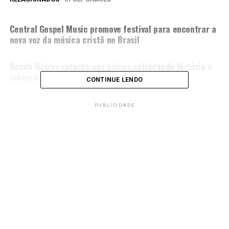
PRÓXIMA MATÉRIA
Central Gospel Music promove festival para encontrar a
nova voz da música cristã no Brasil
NÃO PERCA
Banda Raízes retorna aos palcos celebrando história e
inovação
CONTINUE LENDO
PUBLICIDADE