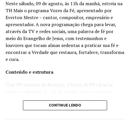
Neste sábado, 09 de agosto, às 11h da manhã, estreia na
TH Mais o programa Vozes da Fé, apresentado por
Everton Mestre – cantor, compositor, empresário e
apresentador. A nova programação chega para levar,
através da TV e redes sociais, uma palavra de fé por
meio do Evangelho de Jesus, com testemunhos e
louvores que tocam almas sedentas a praticar sua fé e
encontrar a Verdade que restaura, fortalece, transforma
e cura.
Conteúdo e estrutura
Com 30 minutos de duração, o Vozes da Fé vai ao ar
todos os sábados, às 11h da manhã, com reprise no
mesmo horário aos domingos pelos canais TV aberta
32.1 e TV NET 522 da TH Mais, para toda Ribeirão e
CONTINUE LENDO
região. O programa trará um formato dinâmico e
acolhedor, reunindo momentos de oração, reflexão,
devocional, louvor e entrevistas com convidados