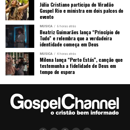
https://www.youtube.com/@EvertonMestreOficial
Júlia Cristiano participa do Viradão
sentimos de estar com Jesus, ouvir Sua voz e poder
Gospel Rio e ministra em dois palcos do
abraçá-lo. O céu é o nosso lugar, nós pertencemos ao
evento
Dono dele e, mesmo que nós não tenhamos ido ainda,
PUBLICIDADE
existe uma saudade em nosso coração – explica Gaby.
MÚSICA
6 horas atrás
Beatriz Guimarães lança “Princípio de
Tudo” e relembra que a verdadeira
“O Céu é o Seu Lugar” faz parte de um projeto que, de
identidade começa em Deus
acordo com a artista, carrega toda uma identidade
muito forte e uma qualidade incrível. Disponível nas
MÚSICA
4 horas atrás
Milena lança “Perto Estás”, canção que
plataformas digitais, o single ainda conta com um
testemunha a fidelidade de Deus em
Com informações da Labidad Music
videoclipe dirigido por Felipe Thomaz que reproduz
tempo de espera
toda a atmosfera do dia da gravação.
PUBLICIDADE