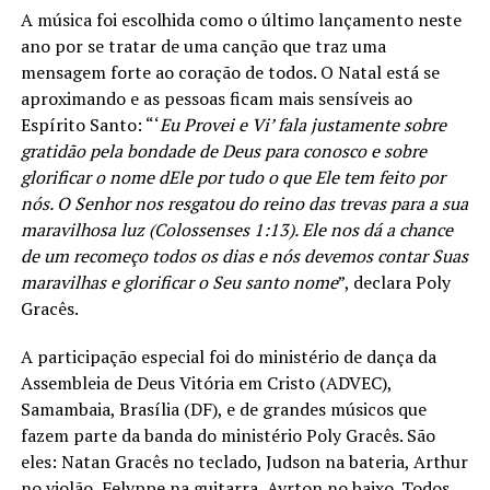
A música foi escolhida como o último lançamento neste
ano por se tratar de uma canção que traz uma
mensagem forte ao coração de todos. O Natal está se
aproximando e as pessoas ficam mais sensíveis ao
Espírito Santo: “‘
Eu Provei e Vi’ fala justamente sobre
gratidão pela bondade de Deus para conosco e sobre
glorificar o nome dEle por tudo o que Ele tem feito por
nós. O Senhor nos resgatou do reino das trevas para a sua
maravilhosa luz (Colossenses 1:13). Ele nos dá a chance
de um recomeço todos os dias e nós devemos contar Suas
maravilhas e glorificar o Seu santo nome
”, declara Poly
Gracês.
A participação especial foi do ministério de dança da
Assembleia de Deus Vitória em Cristo (ADVEC),
Samambaia, Brasília (DF), e de grandes músicos que
fazem parte da banda do ministério Poly Gracês. São
eles: Natan Gracês no teclado, Judson na bateria, Arthur
no violão, Felyppe na guitarra, Ayrton no baixo. Todos