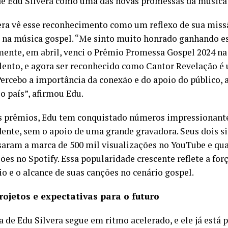
e Edu Silvera como uma das novas promessas da música 
era vê esse reconhecimento como um reflexo de sua miss
 na música gospel. “Me sinto muito honrado ganhando e
ente, em abril, venci o Prêmio Promessa Gospel 2024 na
lento, e agora ser reconhecido como Cantor Revelação é
Percebo a importância da conexão e do apoio do público, 
o país”, afirmou Edu.
 prêmios, Edu tem conquistado números impressionante
ente, sem o apoio de uma grande gravadora. Seus dois si
saram a marca de 500 mil visualizações no YouTube e qua
ões no Spotify. Essa popularidade crescente reflete a for
io e o alcance de suas canções no cenário gospel.
rojetos e expectativas para o futuro
a de Edu Silvera segue em ritmo acelerado, e ele já está