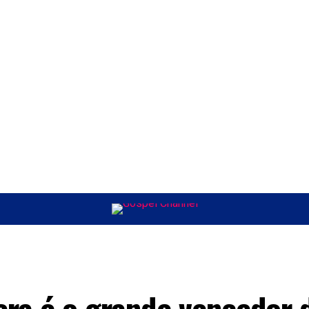
ÚSICA
ENTRETENIMENTO
INTERNACIONAL
POLÍTICA
EXCLUSIV
era é o grande vencedor 