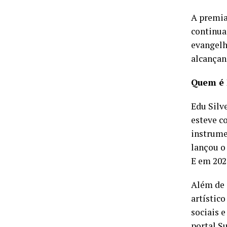
A premia
continua
evangelh
alcançan
Quem é 
Edu Silv
esteve c
instrume
lançou o
E em 2025
Além de 
artístic
sociais e
portal S