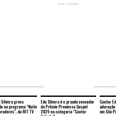
PUBLICIDADE
VOCÊ PODE GOSTAR
 Silvera grava
Edu Silvera é o grande vencedor
Cantor Ed
ão no programa “Noite
do Prêmio Promessa Gospel
adoração
radores”, da RIT TV
2025 na categoria “Cantor
em São P