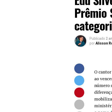
Prêmio 
categor
Publicado
2 a
por
Alisson 
O cantor
ao vence
número d
diferença
mobiliza
ministér