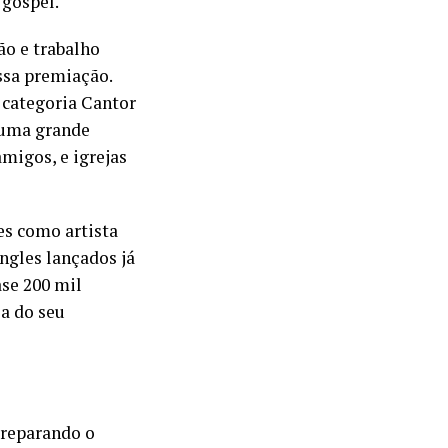
gospel.
ão e trabalho
ssa premiação.
 categoria Cantor
 uma grande
amigos, e igrejas
s como artista
ngles lançados já
se 200 mil
ça do seu
 preparando o