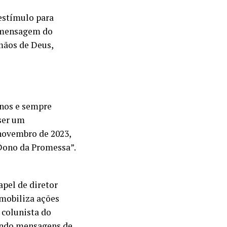
estímulo para
a mensagem do
mãos de Deus,
anos e sempre
ser um
novembro de 2023,
 Dono da Promessa”.
apel de diretor
 mobiliza ações
 colunista do
zendo mensagens de