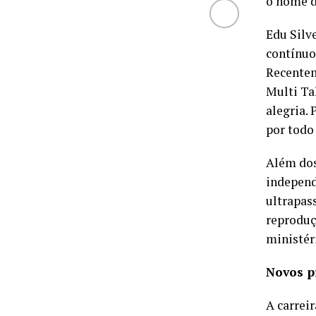
o nome d
Edu Silv
contínuo
Recentem
Multi Ta
alegria. 
por todo 
Além dos
independ
ultrapas
reproduç
ministér
Novos p
A carreir