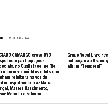
ADOS
EDU SILVERA
O PERCA
PRÓXIMA MATÉRIA
CIANO CAMARGO grava DVD
Grupo Vocal Livre re
spel com participações
indicação ao Grammy
peciais, no Qualistage, no Rio
álbum “Temporal”
tre louvores inéditos e hits que
nham releitura na voz do
ntor, espetáculo traz Maria
rçal, Mattos Nascimento,
sar Menotti e Fabiano