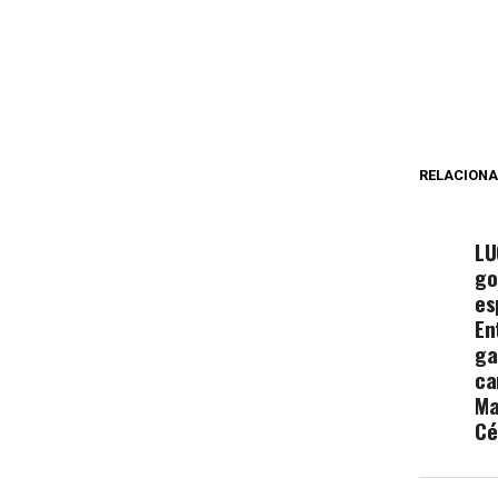
RELACION
NÃ
LU
go
es
En
ga
ca
Ma
Cé