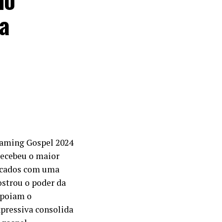
a
eaming Gospel 2024
recebeu o maior
dicados com uma
ostrou o poder da
 apoiam o
xpressiva consolida