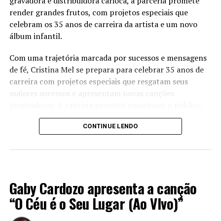
gravadora e distribuidora carioca, a parceria promete
render grandes frutos, com projetos especiais que
celebram os 35 anos de carreira da artista e um novo
álbum infantil.
Com uma trajetória marcada por sucessos e mensagens
de fé, Cristina Mel se prepara para celebrar 35 anos de
carreira com projetos especiais que resgatam seus
maiores sucessos e apresentam novas canções
inspiradoras. A cantora promete emocionar o público
com um repertório que celebra sua trajetória e reafirma
CONTINUE LENDO
seu compromisso com a música gospel.
Além dos projetos comemorativos, Cristina Mel também
prepara um novo álbum infantil, dando continuidade ao
LANÇAMENTOS 2024
seu trabalho dedicado à criançada. Com canções lúdicas
Gaby Cardozo apresenta a canção
e mensagens educativas e edificantes, o novo álbum
promete encantar crianças e adultos, transmitindo
“O Céu é o Seu Lugar (Ao VIvo)”
valores importantes de forma leve e divertida com