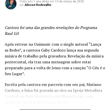
participações pra lá de especiais.
Publicado
1 ano atrás
em
13 de março de 2025
por
Alisson Rodovalho
Para Vanessa Bicalho, CEO da Labidad, a contratação de
Cristina Mel representa um momento importante de
posicionamento da gravadora no segmento evangélico.
Cantora foi uma das grandes revelações do Programa
“Mel é um dos nomes mais respeitados do segmento
Raul Gil
cristão e construirmos, junto com ela, esse novo
capítulo em seu ministério é ao mesmo tempo uma
Após estrear na Onimusic com o single autoral “Lança
responsabilidade e uma honra. Somos muito gratos à
as Redes”, a cantora Gaby Cardozo lança sua segunda
Deus por este privilégio”, comemora.
música de trabalho pela gravadora. Revelação da música
pentecostal, ela traz uma mensagem sobre estar
Cristina, que acaba de celebrar seu aniversário, enxerga
preparado para a volta de Jesus com a canção “O Céu é o
essa parceria como um novo tempo de Deus para sua
Seu Lugar”.
vida e ministério. “Deus é muito bom. Me deu de
presente de aniversário uma nova família, a quem confio
Escrita pela cantora em parceria com seu pai, Mariano
meu Ministério e minhas canções. São amigos queridos e
Cardozo, a faixa foi gravada ao vivo na Igreja Metodista
parceiros que O Senhor uniu com o propósito de
Central em Belo Horizonte, em Minas Gerais, com
levarmos mensagem de paz e salvação à todos os
produção musical de Raphael Xavier.
corações de todas as idades. Estou muito feliz, um novo