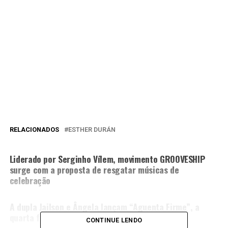
RELACIONADOS
ESTHER DURÁN
PRÓXIMA MATÉRIA
Liderado por Serginho Vílem, movimento GROOVESHIP
surge com a proposta de resgatar músicas de
celebração
NÃO PERCA
A dupla Jailson e Ângela lançam “Aguenta Firme”, a
quarta faixa do EP “Ele Vem”
CONTINUE LENDO