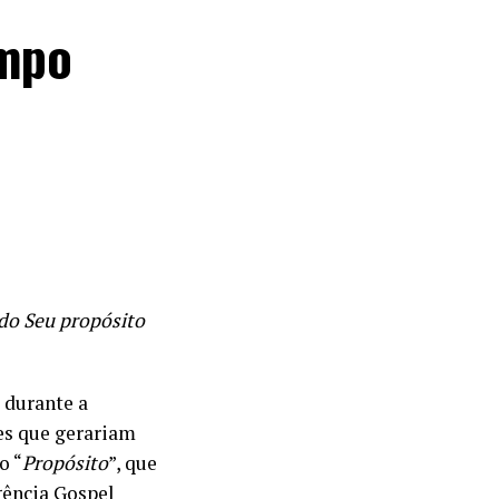
empo
do Seu propósito
 durante a
es que gerariam
o “
Propósito
”, que
gência Gospel