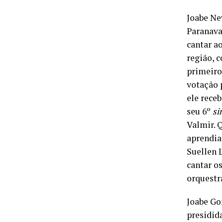
Joabe Ne
Paranavaí
cantar ao
região, 
primeiro 
votação 
ele receb
seu 6º
si
Valmir. 
aprendia
Suellen 
cantar o
orquestr
Joabe Go
presidid