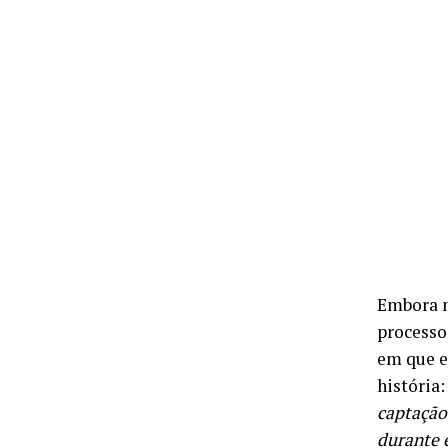
Embora n
processo
em que e
história:
captação 
durante 