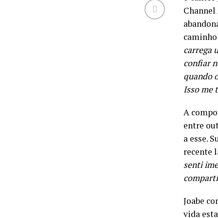
Channel 
abandona
caminho 
carrega 
confiar 
quando o
Isso me 
A compos
entre ou
a esse. 
recente 
senti im
comparti
Joabe co
vida est