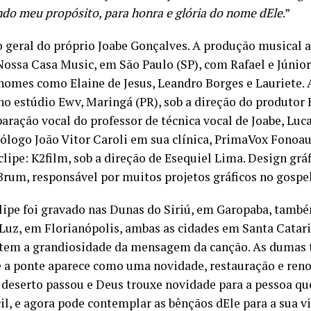
ndo meu propósito, para honra e glória do nome dEle
.”
 geral do próprio Joabe Gonçalves. A produção musical 
Nossa Casa Music, em São Paulo (SP), com Rafael e Júnior
nomes como Elaine de Jesus, Leandro Borges e Lauriete. 
 no estúdio Ewv, Maringá (PR), sob a direção do produtor 
aração vocal do professor de técnica vocal de Joabe, Luca
ólogo João Vitor Caroli em sua clínica, PrimaVox Fonoa
clipe: K2film, sob a direção de Esequiel Lima. Design grá
Brum, responsável por muitos projetos gráficos no gospel
lipe foi gravado nas Dunas do Siriú, em Garopaba, tamb
 Luz, em Florianópolis, ambas as cidades em Santa Catari
etem a grandiosidade da mensagem da canção. As dumas 
e a ponte aparece como uma novidade, restauração e ren
o deserto passou e Deus trouxe novidade para a pessoa qu
cil, e agora pode contemplar as bênçãos dEle para a sua vi