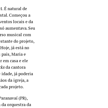
1. É natural de
stal.
Começou a
ventos locais e da
r só aumentava. Seu
urso musical com
stante do projeto,
 Hoje, já está no
 pais, Maria e
r em casa e ele
cks
da cantora
 idade, já poderia
os da igreja, a
cada projeto.
aranavaí (PR),
 da orquestra da