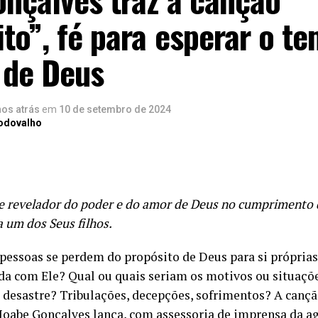
to”, fé para esperar o t
 de Deus
nos atrás
em
10 de setembro de 2024
Rodovalho
e revelador do poder e do amor de Deus no cumprimento 
a um dos Seus filhos.
pessoas se perdem do propósito de Deus para si próprias
a com Ele? Qual ou quais seriam os motivos ou situaçõ
desastre? Tribulações, decepções, sofrimentos? A cançã
 Joabe Gonçalves lança,
com assessoria de imprensa da a