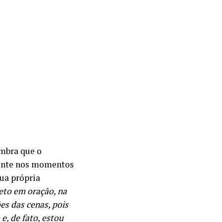
embra que o
mente nos momentos
sua própria
eto em oração, na
es das cenas, pois
e, de fato, estou