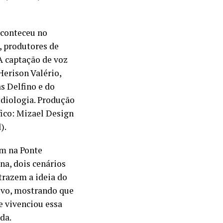
aconteceu no
, produtores de
A captação de voz
Herison Valério,
s Delfino e do
udiologia. Produção
fico: Mizael Design
).
ém na Ponte
na, dois cenários
trazem a ideia do
ovo, mostrando que
e vivenciou essa
da.