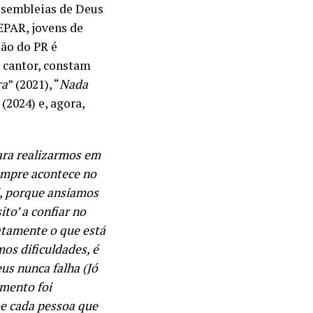
ssembleias de Deus
EPAR, jovens de
ção do PR é
o cantor, constam
ra
” (2021), “
Nada
 (2024) e, agora,
ara realizarmos em
empre acontece no
l, porque ansiamos
to’ a confiar no
atamente o que está
os dificuldades, é
us nunca falha (Jó
mento foi
oe cada pessoa que