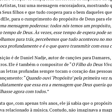
Artistas, traz uma mensagem encorajadora, mostrando 
 Seus filhos e que tudo coopera para o bem daqueles qu
dEle, para o cumprimento do propósito de Deus para eles
uma mensagem poderosa: todos nós temos um propósito,
no tempo de Deus. Às vezes, esse tempo de espera pode se
lhamos para trás, percebemos que tudo aconteceu no mo
toca profundamente e é o que quero transmitir com essa 
ição é de Daniel Nadje, autor de canções para Damares, E
tros. Ele é também o compositor de “
O Filho do Deus Viv
Suas letras profundas sempre tocam o coração das pessoas
lançamento: “
Quando ouvi ‘Propósito’ pela primeira vez n
ediatamente que essa era a mensagem que Deus queria qu
lhasse agora com todos.
”
nta que, com apenas três anos, ele já sabia que o propósi
ava relacionado à música. Contudo, não imaginava a mag