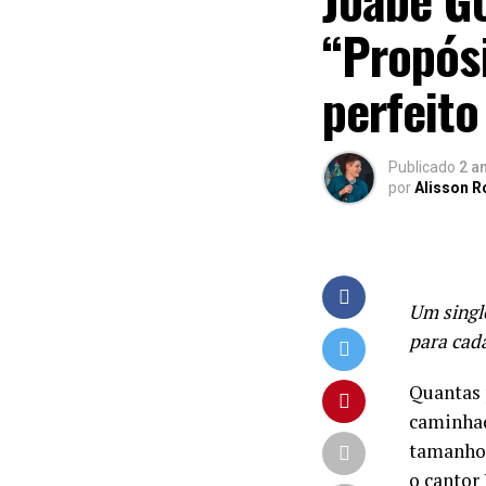
“Propósi
perfeito
Publicado
2 a
por
Alisson 
Um singl
para cad
Quantas 
caminhad
tamanho 
o cantor