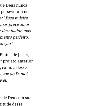
que Deus nunca
e perseveram no
: “
Essa música
 mas precisamos
r desafiador, mas
mento perfeito.
canção
.”
laine de Jesus,
o
” projeto anterior
, como a desse
a voz do Daniel,
e eu
to de Deus em sua
nitude desse