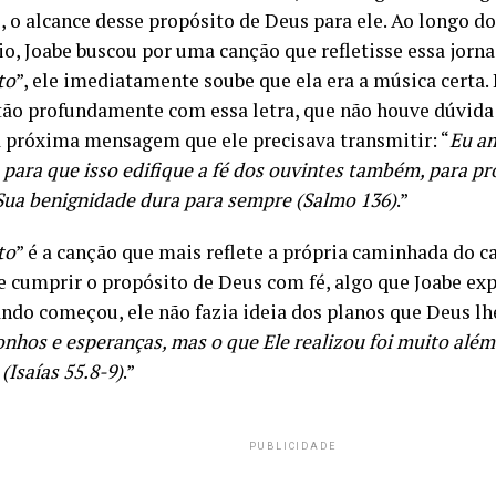
 o alcance desse propósito de Deus para ele. Ao longo do
io, Joabe buscou por uma canção que refletisse essa jorna
to
”, ele imediatamente soube que ela era a música certa
tão profundamente com essa letra, que não houve dúvida 
próxima mensagem que ele precisava transmitir: “
Eu am
, para que isso edifique a fé dos ouvintes também, para p
Sua benignidade dura para sempre (Salmo 136)
.”
to
” é a canção que mais reflete a própria caminhada do c
re cumprir o propósito de Deus com fé, algo que Joabe ex
ando começou, ele não fazia ideia dos planos que Deus lh
onhos e esperanças, mas o que Ele realizou foi muito além
(Isaías 55.8-9)
.”
PUBLICIDADE