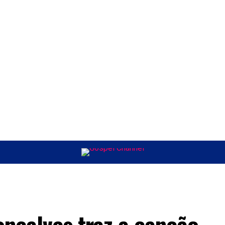
ÚSICA
ENTRETENIMENTO
INTERNACIONAL
POLÍTICA
EXCLUSIV
024
nçalves traz a canção