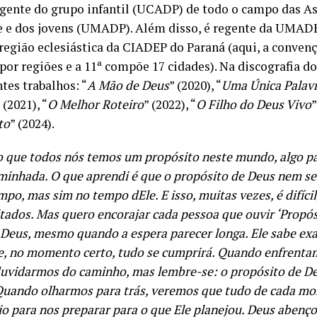
regente do grupo infantil (UCADP) de todo o campo das A
e e dos jovens (UMADP). Além disso, é regente da UMAD
 região eclesiástica da CIADEP do Paraná (aqui, a conven
 por regiões e a 11ª compõe 17 cidades). Na discografia d
tes trabalhos: “
A Mão de Deus
” (2020), “
Uma Única Palav
 (2021), “
O Melhor Roteiro
” (2022), “
O Filho do Deus Vivo
”
to
” (2024).
o que todos nós temos um propósito neste mundo, algo p
minhada. O que aprendi é que o propósito de Deus nem s
po, mas sim no tempo dEle. E isso, muitas vezes, é difíci
tados. Mas quero encorajar cada pessoa que ouvir ‘Propósi
 Deus, mesmo quando a espera parecer longa. Ele sabe ex
e, no momento certo, tudo se cumprirá. Quando enfrentam
duvidarmos do caminho, mas lembre-se: o propósito de De
 Quando olharmos para trás, veremos que tudo de cada mo
io para nos preparar para o que Ele planejou. Deus abenç