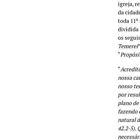
igreja, 
da cidad
toda 11ª
dividida
os seguin
Temerei
”
“
Propósi
“
Acredit
nossa ca
nosso tem
por resul
plano de
fazendo 
natural 
42.2-5).
necessár