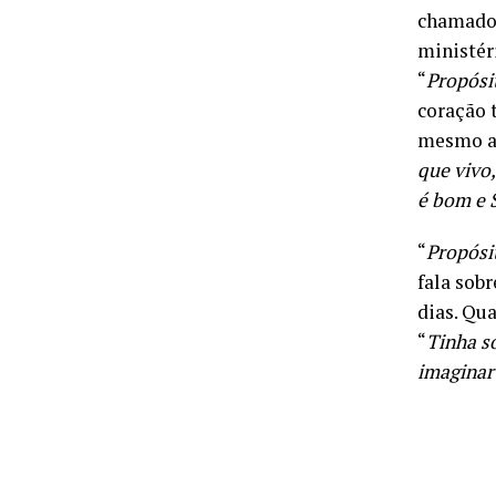
chamado,
ministér
“
Propósi
coração 
mesmo a 
que vivo
é bom e 
“
Propósi
fala sob
dias. Qu
“
Tinha s
imaginar 