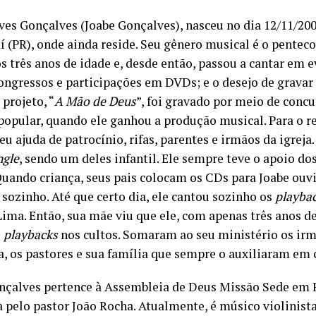
ves Gonçalves (Joabe Gonçalves), nasceu no dia 12/11/200
 (PR), onde ainda reside. Seu g
ênero musical é o
penteco
s três anos de idade e, desde então, passou a cantar em e
congressos e participações em DVDs; e o desejo de grava
projeto, “
A Mão de Deus
”, foi gravado por meio de conc
popular, quando ele ganhou a produção musical. Para o re
eu ajuda de patrocínio, rifas, parentes e irmãos da igreja.
ngle
, sendo um deles infantil. Ele sempre teve o apoio dos
Quando criança, seus pais colocam os CDs para Joabe ouvi
 sozinho. Até que certo dia, ele cantou sozinho os
playba
Lima. Então, sua mãe viu que ele, com apenas três anos de
s
playbacks
nos cultos. Somaram ao seu ministério os irmã
a, os pastores e sua família que sempre o auxiliaram em 
nçalves pertence à Assembleia de Deus Missão Sede em P
a pelo
pastor João Rocha.
Atualmente, é músico violinista