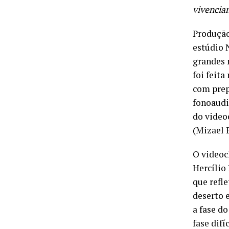
vivencia
Produção
estúdio 
grandes 
foi feita
com prep
fonoaudi
do video
(Mizael 
O videoc
Hercílio
que refl
deserto 
a fase d
fase difí