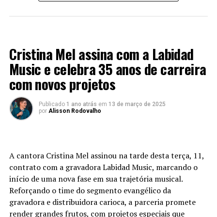
região. O programa trará um formato dinâmico e
acolhedor, reunindo momentos de oração, reflexão,
devocional, louvor e entrevistas com convidados
LANÇAMENTOS 2024
especiais. O público também poderá compartilhar seus
Cristina Mel assina com a Labidad
testemunhos pessoais e acompanhar quadros que serão
gravados em visitas pastorais, clínicas de recuperação e
Music e celebra 35 anos de carreira
hospitais, levando a realidade da fé até a casa do
com novos projetos
telespectador.
Publicado
1 ano atrás
em
13 de março de 2025
Estreia especial
por
Alisson Rodovalho
A primeira edição contará com a participação especial
do cantor Felipe Leonachos e do Pastor Paulo Sérgio, da
Igreja Metodista Renovada do setor Parque Ribeirão, em
A cantora Cristina Mel assinou na tarde desta terça, 11,
Ribeirão Preto/SP. O episódio promete emocionar o
contrato com a gravadora Labidad Music, marcando o
público com um testemunho impactante, louvores e
início de uma nova fase em sua trajetória musical.
uma mensagem poderosa baseada no livro de Jairo da
Reforçando o time do segmento evangélico da
bíblia sagrada.
gravadora e distribuidora carioca, a parceria promete
render grandes frutos, com projetos especiais que