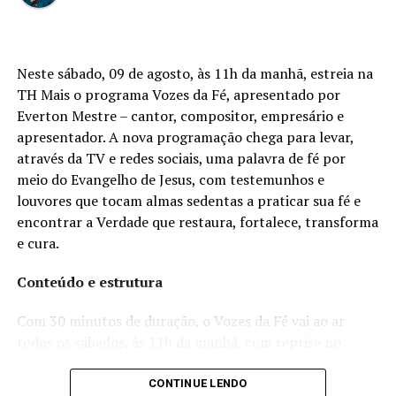
Neste sábado, 09 de agosto, às 11h da manhã, estreia na
TH Mais o programa Vozes da Fé, apresentado por
Everton Mestre – cantor, compositor, empresário e
apresentador. A nova programação chega para levar,
através da TV e redes sociais, uma palavra de fé por
meio do Evangelho de Jesus, com testemunhos e
louvores que tocam almas sedentas a praticar sua fé e
encontrar a Verdade que restaura, fortalece, transforma
e cura.
Conteúdo e estrutura
Com 30 minutos de duração, o Vozes da Fé vai ao ar
todos os sábados, às 11h da manhã, com reprise no
mesmo horário aos domingos pelos canais TV aberta
32.1 e TV NET 522 da TH Mais, para toda Ribeirão e
CONTINUE LENDO