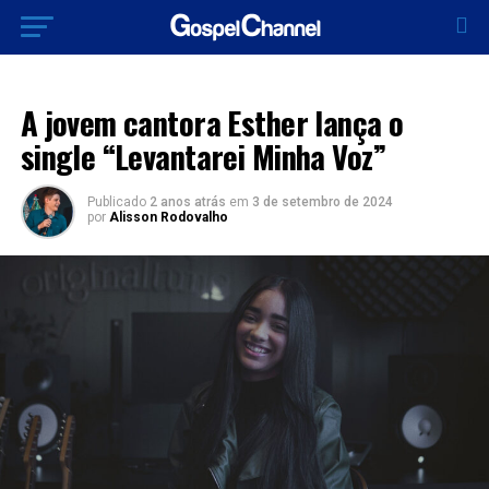
LANÇAMENTOS 2024
A jovem cantora Esther lança o
single “Levantarei Minha Voz”
Publicado
2 anos atrás
em
3 de setembro de 2024
por
Alisson Rodovalho