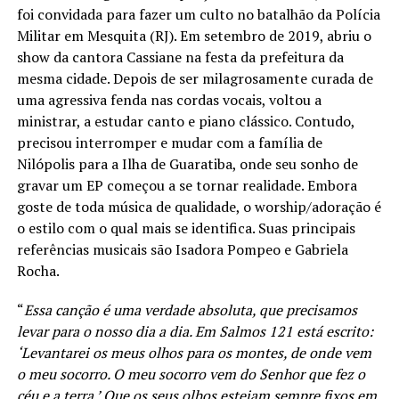
foi convidada para fazer um culto no batalhão da Polícia
Militar em Mesquita (RJ). Em setembro de 2019, abriu o
show da cantora Cassiane na festa da prefeitura da
mesma cidade. Depois de ser milagrosamente curada de
uma agressiva fenda nas cordas vocais, voltou a
ministrar, a estudar canto e piano clássico. Contudo,
precisou interromper e mudar com a família de
Nilópolis para a Ilha de Guaratiba, onde seu sonho de
gravar um EP começou a se tornar realidade. Embora
goste de toda música de qualidade, o worship/adoração é
o estilo com o qual mais se identifica. Suas principais
referências musicais são Isadora Pompeo e Gabriela
Rocha.
“
Essa canção é uma verdade absoluta, que precisamos
levar para o nosso dia a dia. Em Salmos 121 está escrito:
‘Levantarei os meus olhos para os montes, de onde vem
o meu socorro. O meu socorro vem do Senhor que fez o
céu e a terra.’ Que os seus olhos estejam sempre fixos em