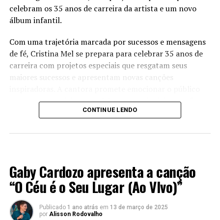
celebram os 35 anos de carreira da artista e um novo
PUBLICIDADE
álbum infantil.
Com uma trajetória marcada por sucessos e mensagens
de fé, Cristina Mel se prepara para celebrar 35 anos de
carreira com projetos especiais que resgatam seus
maiores sucessos e apresentam novas canções
inspiradoras. A cantora promete emocionar o público
com um repertório que celebra sua trajetória e reafirma
CONTINUE LENDO
seu compromisso com a música gospel.
Além dos projetos comemorativos, Cristina Mel também
prepara um novo álbum infantil, dando continuidade ao
LANÇAMENTOS 2024
seu trabalho dedicado à criançada. Com canções lúdicas
Gaby Cardozo apresenta a canção
e mensagens educativas e edificantes, o novo álbum
promete encantar crianças e adultos, transmitindo
“O Céu é o Seu Lugar (Ao VIvo)”
valores importantes de forma leve e divertida com
participações pra lá de especiais.
Publicado
1 ano atrás
em
13 de março de 2025
por
Alisson Rodovalho