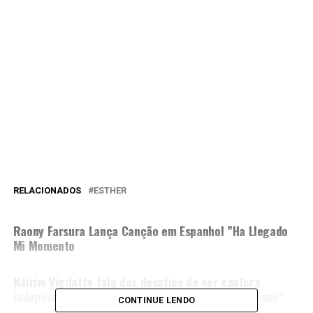
RELACIONADOS
ESTHER
PRÓXIMA MATÉRIA
Raony Farsura Lança Canção em Espanhol ”Ha Llegado
Mi Momento
NÃO PERCA
Náirim Vigilatto fala dos desafios de ser cantora
independente e lança o single “Abraça-me Outra vez”
CONTINUE LENDO