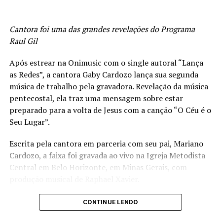
Cristina Mel representa um momento importante de
posicionamento da gravadora no segmento evangélico.
Cantora foi uma das grandes revelações do Programa
“Mel é um dos nomes mais respeitados do segmento
Raul Gil
cristão e construirmos, junto com ela, esse novo
capítulo em seu ministério é ao mesmo tempo uma
Após estrear na Onimusic com o single autoral “Lança
responsabilidade e uma honra. Somos muito gratos à
as Redes”, a cantora Gaby Cardozo lança sua segunda
Deus por este privilégio”, comemora.
música de trabalho pela gravadora. Revelação da música
pentecostal, ela traz uma mensagem sobre estar
Cristina, que acaba de celebrar seu aniversário, enxerga
preparado para a volta de Jesus com a canção “O Céu é o
essa parceria como um novo tempo de Deus para sua
Seu Lugar”.
vida e ministério. “Deus é muito bom. Me deu de
presente de aniversário uma nova família, a quem confio
Escrita pela cantora em parceria com seu pai, Mariano
meu Ministério e minhas canções. São amigos queridos e
Cardozo, a faixa foi gravada ao vivo na Igreja Metodista
parceiros que O Senhor uniu com o propósito de
Central em Belo Horizonte, em Minas Gerais, com
levarmos mensagem de paz e salvação à todos os
produção musical de Raphael Xavier.
corações de todas as idades. Estou muito feliz, um novo
tempo está começando. Tenho muita energia e muita
– Essa canção nasceu em um dos momentos mais difíceis
CONTINUE LENDO
força para trabalhar. Que Deus nos use para Sua Glória!”,
que passei em São Paulo. Não víamos uma saída e
finaliza a adoradora.