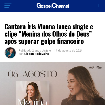
LANÇAMENTOS 2024
Cantora Íris Vianna lança single e
clipe “Menina dos Olhos de Deus”
após superar golpe financeiro
Publicado
2 anos atrás
em
14 de agosto de 2024
por
Alisson Rodovalho