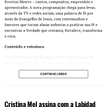
Everton Mestre – cantor, compositor, empresário e
apresentador. A nova programação chega para levar,
através da TV e redes sociais, uma palavra de fé por
meio do Evangelho de Jesus, com testemunhos e
louvores que tocam almas sedentas a praticar sua fé e
encontrar a Verdade que restaura, fortalece, transforma
e cura.
Conteúdo e estrutura
Com 30 minutos de duração, o Vozes da Fé vai ao ar
todos os sábados, às 11h da manhã, com reprise no
mesmo horário aos domingos pelos canais TV aberta
32.1 e TV NET 522 da TH Mais, para toda Ribeirão e
CONTINUE LENDO
região. O programa trará um formato dinâmico e
acolhedor, reunindo momentos de oração, reflexão,
devocional, louvor e entrevistas com convidados
LANÇAMENTOS 2024
especiais. O público também poderá compartilhar seus
Cristina Mel assina com a Labidad
testemunhos pessoais e acompanhar quadros que serão