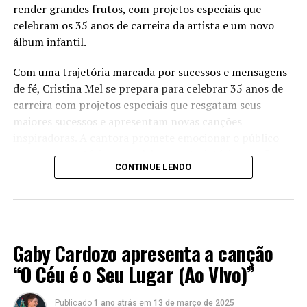
render grandes frutos, com projetos especiais que
celebram os 35 anos de carreira da artista e um novo
álbum infantil.
Com uma trajetória marcada por sucessos e mensagens
de fé, Cristina Mel se prepara para celebrar 35 anos de
carreira com projetos especiais que resgatam seus
maiores sucessos e apresentam novas canções
inspiradoras. A cantora promete emocionar o público
com um repertório que celebra sua trajetória e reafirma
CONTINUE LENDO
seu compromisso com a música gospel.
Everton Mestre com o cantor Felipe Leonachos | Foto:
Daniel Bittencourt
Além dos projetos comemorativos, Cristina Mel também
prepara um novo álbum infantil, dando continuidade ao
LANÇAMENTOS 2024
seu trabalho dedicado à criançada. Com canções lúdicas
Gaby Cardozo apresenta a canção
e mensagens educativas e edificantes, o novo álbum
promete encantar crianças e adultos, transmitindo
“O Céu é o Seu Lugar (Ao VIvo)”
valores importantes de forma leve e divertida com
participações pra lá de especiais.
Publicado
1 ano atrás
em
13 de março de 2025