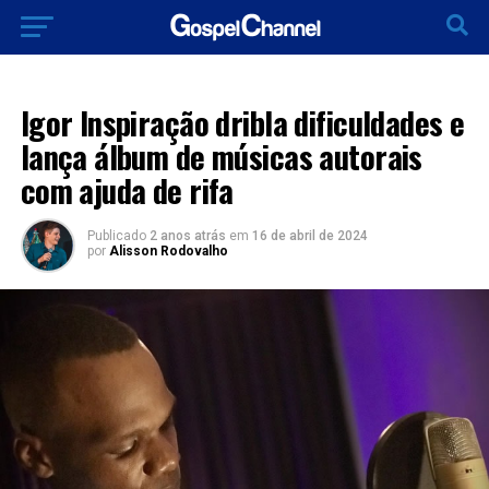
LANÇAMENTOS 2024
Igor Inspiração dribla dificuldades e
lança álbum de músicas autorais
com ajuda de rifa
Publicado
2 anos atrás
em
16 de abril de 2024
por
Alisson Rodovalho