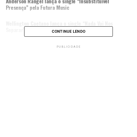
Anderson Rangel lança o single “Insubstituível
Presença” pela Futura Music
NÃO PERCA
Wellington Caetano lança o single “Nada Vai Nos
Separar” pela Futura Music
CONTINUE LENDO
PUBLICIDADE