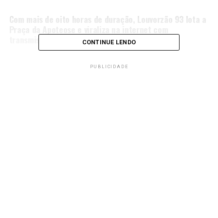
NÃO PERCA
Com mais de oito horas de duração, Louvorzão 93 lota a
Praça da Apoteose e viraliza na internet com
transmissão pelo YouTube
CONTINUE LENDO
PUBLICIDADE