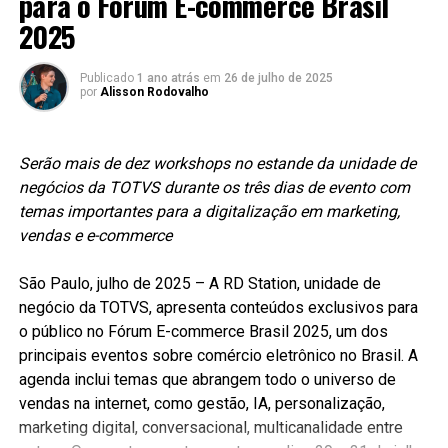
para o Fórum E-commerce Brasil
Twitter) foi bloqueada no Brasil por decisão judicial,
2025
como a própria plataforma informava. Aquilo me fez
refletir muito sobre liberdade de expressão, sobre
Publicado
1 ano atrás
em
26 de julho de 2025
valores e sobre o momento que estamos vivendo como
por
Alisson Rodovalho
nação”, compartilha Davi.
A pré-candidatura será pelo PP, escolha que, segundo
Serão mais de dez workshops no estande da unidade de
ele, foi construída com base em alinhamento de
negócios da TOTVS durante os três dias de evento com
princípios , diálogo e como um espaço para defender
temas importantes para a digitalização em marketing,
pautas relacionadas à família, à liberdade religiosa e à
vendas e e-commerce
construção de políticas públicas voltadas às
necessidades reais da população.
São Paulo, julho de 2025 – A RD Station, unidade de
negócio da TOTVS, apresenta conteúdos exclusivos para
Em sua visão, o Brasil precisa de representantes
o público no Fórum E-commerce Brasil 2025, um dos
comprometidos com soluções concretas, que dialoguem
principais eventos sobre comércio eletrônico no Brasil. A
com responsabilidade e atuem com seriedade em meio
agenda inclui temas que abrangem todo o universo de
aos desafios atuais: “Ao longo dos anos, conversando
vendas na internet, como gestão, IA, personalização,
com milhares de pessoas pelo país, percebi que não
marketing digital, conversacional, multicanalidade entre
basta cantar sobre transformação — é preciso participar