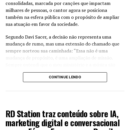
consolidadas, marcada por canções que impactam
milhares de pessoas, o cantor agora se posiciona
também na esfera pública com o propósito de ampliar
sua atuação em favor da sociedade.
Segundo Davi Sacer, a decisão não representa uma
mudança de rumo, mas uma extensão do chamado que
sempre norteou sua caminhada: “Essa não é uma
mudança de propósito, é uma ampliação de missão.
Sempre entendi que o meu ministério e a música são
ferramentas para servir às pessoas, levando-lhes
CONTINUE LENDO
esperança e valores. A política surge como mais uma
forma de servir”, afirma.
A iniciativa nasce, de acordo com o cantor, a partir de
BRASIL
um senso de responsabilidade diante do cenário atual e
RD Station traz conteúdo sobre IA,
do desejo de contribuir de maneira mais direta com a
transformação social: “Em 2022, vivi algo que me
marketing digital e conversacional
marcou profundamente: minha conta no X (antigo