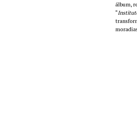
álbum, r
“
Institu
transfor
moradias