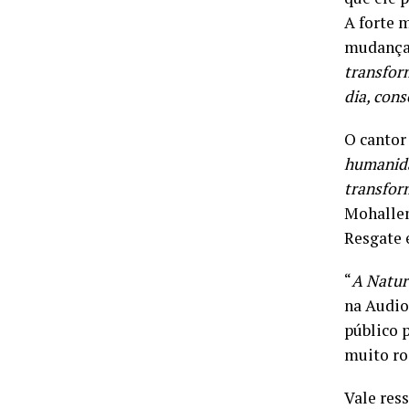
A forte 
mudança 
transfor
dia, con
O cantor
humanida
transfor
Mohallem
Resgate 
“
A Natur
na Audio
público 
muito ro
Vale ress