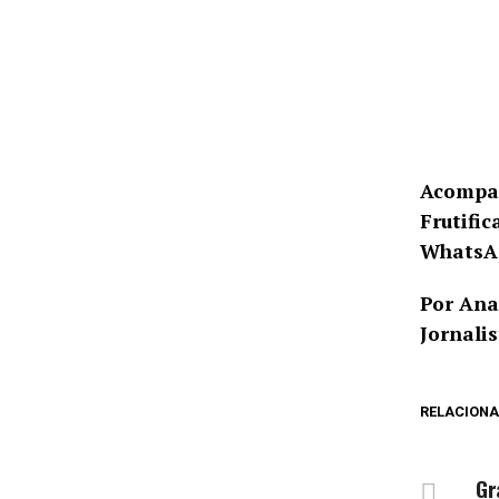
Acompan
Frutific
WhatsA
Por Ana
Jornali
RELACION
NÃ
Gr