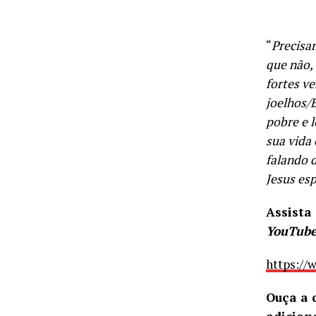
“
Precisa
que não,
fortes ve
joelhos/
pobre e 
sua vida
falando d
Jesus esp
Assista
YouTub
https:/
Ouça a 