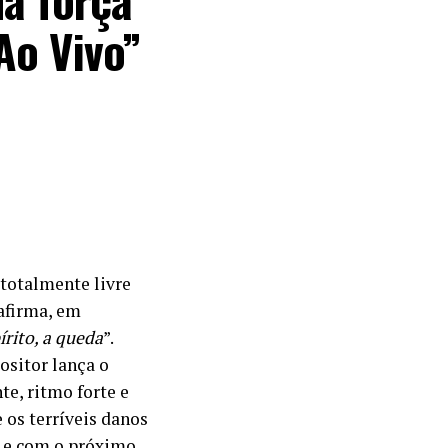
Ao Vivo”
totalmente livre
 afirma, em
írito, a queda
”.
ositor lança o
e, ritmo forte e
 os terríveis danos
s e com o próximo.