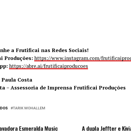
he a Frutificai nas Redes Sociais!
ai Produções:
https://www.instagram.com/frutificaipro
pp:
https://abre.ai/frutificaiproducoes
 Paula Costa
sta – Assessoria de Imprensa Frutificai Produções
ADOS
TARIK MOHALLEM
O PERCA
PRÓXIMA MATÉRIA
avadora Esmeralda Music
A dupla Jeffter e Kivi