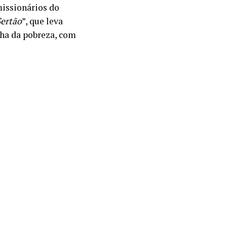
missionários do
Sertão
”, que leva
nha da pobreza, com