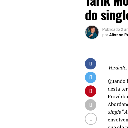
do sing
Publicado
2 a
por
Alisson 
Verdade,
Quando f
desta ter
Provérbio
Abordand
single
“
A
envolven
que ele 