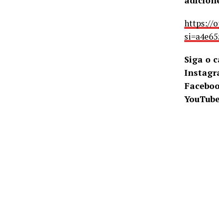
adicion
https://
si=a4e65
Siga o 
Instagr
Faceboo
YouTube