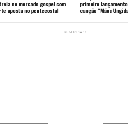
treia no mercado gospel com
primeiro lançamento
rte aposta no pentecostal
canção “Mãos Ungid
PUBLICIDADE
VOCÊ PODE GOSTAR