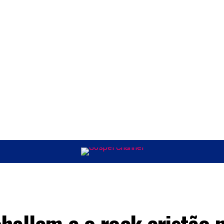
ÚSICA
ENTRETENIMENTO
INTERNACIONAL
POLÍTICA
EXCLUSIV
hallem e o rock cristão 