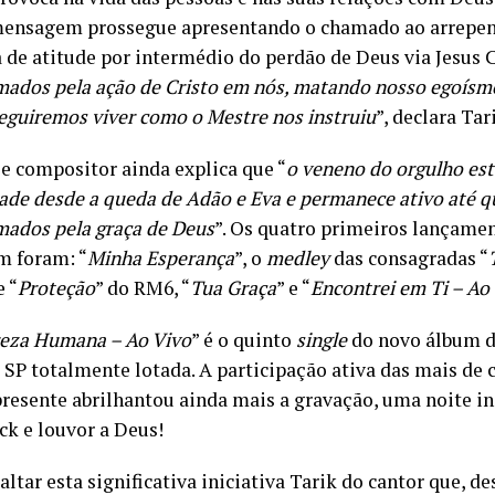
mensagem prossegue apresentando o chamado ao arrepe
de atitude por intermédio do perdão de Deus via Jesus Cr
mados pela ação de Cristo em nós, matando nosso egoísmo
seguiremos viver como o Mestre nos instruiu
”, declara Tar
 e compositor ainda explica que “
o veneno do orgulho est
de desde a queda de Adão e Eva e permanece ativo até q
mados pela graça de Deus
”. Os quatro primeiros lançamen
 foram: “
Minha Esperança
”, o
medley
das consagradas “
e “
Proteção
” do RM6, “
Tua Graça
” e “
Encontrei em Ti – Ao
eza Humana – Ao Vivo
” é o quinto
single
do novo álbum d
 SP totalmente lotada. A participação ativa das mais de 
presente abrilhantou ainda mais a gravação, uma noite i
ck e louvor a Deus!
altar esta significativa iniciativa Tarik do cantor que, d