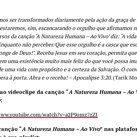
mos ser transformados diariamente pela ação da graça de
 estaremos, sim, escancarando o orgulho que afirmamos n
rsos da canção ‘A Natureza Humana – Ao Vivo’ diz: ‘A vida 
Enquanto não perceber/Que esse orgulho é a casca que e
longe de Deus!’. Receba Jesus em seu coração, permita que
 em uma existência muito mais feliz do que você possa ima
e uma vida com propósito e a certeza da Salvação. O convi
era à porta. Abra e o receba! – Apocalipse 3:20.
(Tarik M
 ao videoclipe da canção “
A Natureza Humana – Ao 
e
:
/www.youtube.com/watch?v=a2P9omz7zZI
canção “
A Natureza Humana – Ao Vivo
” nas platafo