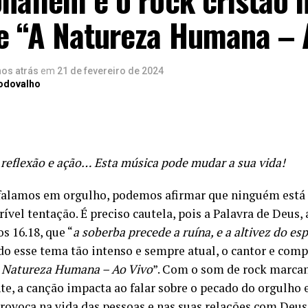
le “A Natureza Humana – 
nos atrás
em
21 de fevereiro de 2024
Rodovalho
 reflexão e ação… Esta música pode mudar a sua vida!
alamos em orgulho, podemos afirmar que ninguém está 
rível tentação. É preciso cautela, pois a Palavra de Deus,
s 16.18, que “
a soberba precede a ruína, e a altivez do esp
o esse tema tão intenso e sempre atual, o cantor e comp
 Natureza Humana – Ao Vivo
”. Com o som de rock marcant
te, a canção impacta ao falar sobre o pecado do orgulho e
provoca na vida das pessoas e nas suas relações com Deu