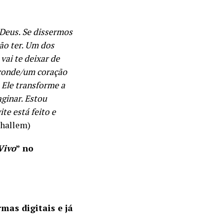
 Deus. Se dissermos
ão ter. Um dos
vai te deixar de
sconde/um coração
 Ele transforme a
ginar. Estou
te está feito e
ohallem)
Vivo
” no
rmas digitais e já