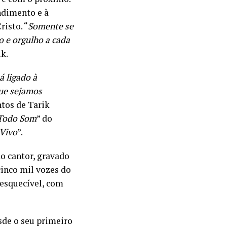
ndimento e à
isto. “
Somente se
 e orgulho a cada
ik.
á ligado à
ue sejamos
tos de Tarik
Todo Som
” do
 Vivo
”.
o cantor, gravado
cinco mil vozes do
nesquecível, com
esde o seu primeiro