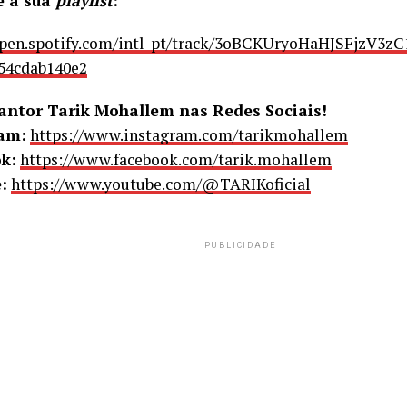
e à sua
playlist
:
open.spotify.com/intl-pt/track/3oBCKUryoHaHJSFjzV3zC
54cdab140e2
cantor Tarik Mohallem nas Redes Sociais!
am:
https://www.instagram.com/tarikmohallem
k:
https://www.facebook.com/tarik.mohallem
:
https://www.youtube.com/@TARIKoficial
PUBLICIDADE